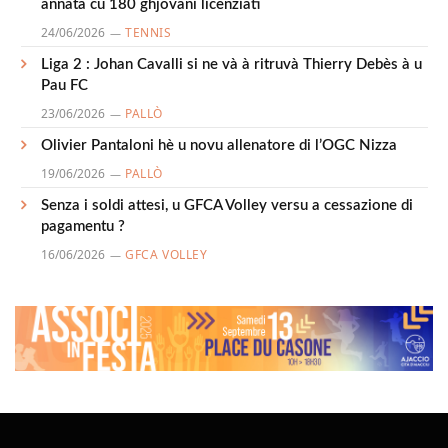
annata cù 180 ghjovani licenziati
24/06/2026
TENNIS
Liga 2 : Johan Cavalli si ne và à ritruvà Thierry Debès à u
Pau FC
23/06/2026
PALLÒ
Olivier Pantaloni hè u novu allenatore di l’OGC Nizza
19/06/2026
PALLÒ
Senza i soldi attesi, u GFCA Volley versu a cessazione di
pagamentu ?
16/06/2026
GFCA VOLLEY