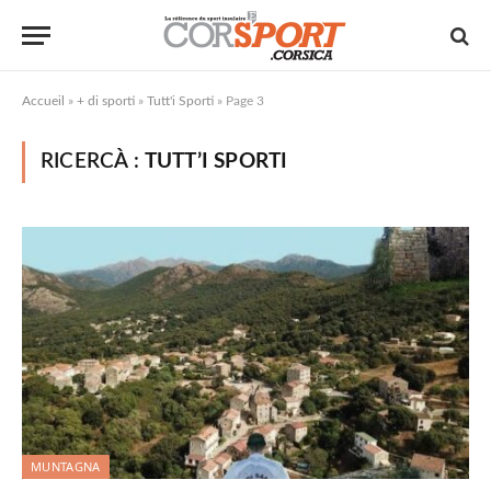
Accueil
»
+ di sporti
»
Tutt'i Sporti
»
Page 3
RICERCÀ :
TUTT’I SPORTI
MUNTAGNA