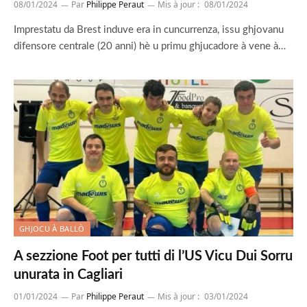
08/01/2024
Par
Philippe Peraut
Mis à jour :
08/01/2024
Imprestatu da Brest induve era in cuncurrenza, issu ghjovanu
difensore centrale (20 anni) hè u primu ghjucadore à vene à…
GHJOCU À BALLÒ
A sezzione Foot per tutti di l’US Vicu Dui Sorru
unurata in Cagliari
01/01/2024
Par
Philippe Peraut
Mis à jour :
03/01/2024