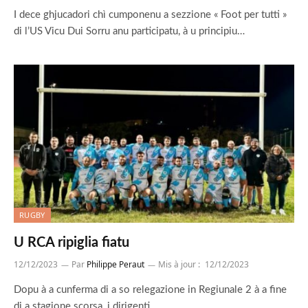
I dece ghjucadori chì cumponenu a sezzione « Foot per tutti »
di l’US Vicu Dui Sorru anu participatu, à u principiu…
RUGBY
U RCA ripiglia fiatu
12/12/2023
Par
Philippe Peraut
Mis à jour :
12/12/2023
Dopu à a cunferma di a so relegazione in Regiunale 2 à a fine
di a stagione scorsa, i dirigenti…