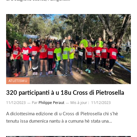
ATLETISMU
320 participanti à u 18u Cross di Pietrosella
11/12/2023
Par
Philippe Peraut
Mis à jour :
11/12/2023
A diciottesima edizione di u Cross di Pietrosella chì s’hè
tenutu issa dumenica nantu à a cumuna hè stata una…