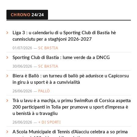
CHRONO
24/24
Liga 3 : u calendariu di u Sporting Club di Bastia hè
cunnisciutu per a staghjoni 2026-2027
01/07/2026
SC BASTIA
Sporting Club di Bastia : lume verde da a DNCG
30/06/2026
SC BASTIA
Biera è Ballò : un turneu di ballò pè adunisce u Capicorsu
in giru à u sport è à a cunvivialità
26/06/2026
PALLÒ
Trà u lavu è a machja, u primu SwimRun di Corsica aspetta
200 participanti in Tolla per prumove u sport d’impresa è
u benistà à u travagliu
26/06/2026
+ DI SPORTI
A Scola Municipale di Tennis d’Aiacciu celebra a so prima