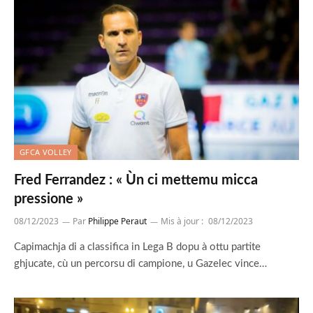
GFCA VOLLEY
Fred Ferrandez : « Ùn ci mettemu micca
pressione »
08/12/2023
Par
Philippe Peraut
Mis à jour :
08/12/2023
Capimachja di a classifica in Lega B dopu à ottu partite
ghjucate, cù un percorsu di campione, u Gazelec vince…