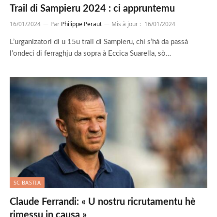
Trail di Sampieru 2024 : ci appruntemu
16/01/2024
Par
Philippe Peraut
Mis à jour :
16/01/2024
L’urganizatori di u 15u trail di Sampieru, chì s’hà da passà
l’ondeci di ferraghju da sopra à Eccica Suarella, sò…
SC BASTIA
Claude Ferrandi: « U nostru ricrutamentu hè
rimessu in causa »