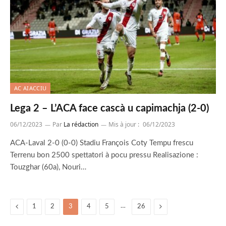
AC AIACCIU
Lega 2 – L’ACA face cascà u capimachja (2-0)
06/12/2023
Par
La rédaction
Mis à jour :
06/12/2023
ACA-Laval 2-0 (0-0) Stadiu François Coty Tempu frescu
Terrenu bon 2500 spettatori à pocu pressu Realisazione :
Touzghar (60a), Nouri…
Previous
…
Suivant
1
2
3
4
5
26