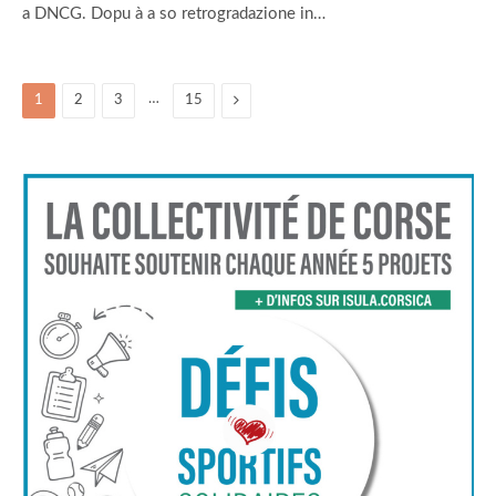
a DNCG. Dopu à a so retrogradazione in…
…
Suivant
1
2
3
15