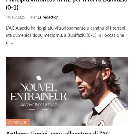
(0-1)
19/10/2025
Par
La rédaction
L’AC Aiacciu hà ripigliatu vitturiosamente u caminu di i terreni,
sta dumenica dopu meziornu, à Bunifaziu (0-1) in l’occasione
di…
AC AIACCIU