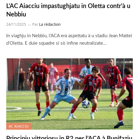
L’AC Aiacciu impastughjatu in Oletta contr’à u
Nebbiu
24/11/2025
Par
La rédaction
In viaghju in Nebbiu, l’ACA era aspettatu à u stadiu Jean Mattei
d’Oletta. E duie squadre si sò infine neutralizate…
AC AIACCIU
Principiu vittoriosu in R2 per l’ACA à Bunifaziu