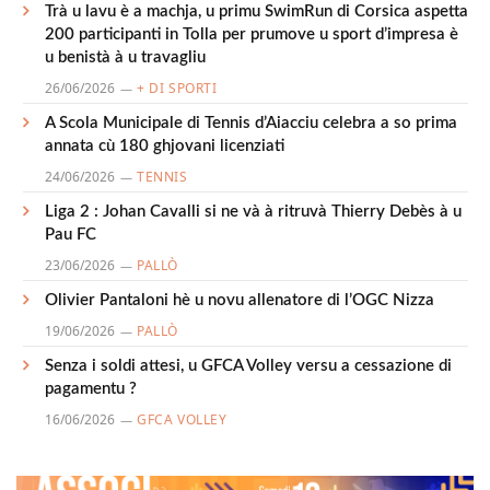
Trà u lavu è a machja, u primu SwimRun di Corsica aspetta
200 participanti in Tolla per prumove u sport d’impresa è
u benistà à u travagliu
26/06/2026
+ DI SPORTI
A Scola Municipale di Tennis d’Aiacciu celebra a so prima
annata cù 180 ghjovani licenziati
24/06/2026
TENNIS
Liga 2 : Johan Cavalli si ne và à ritruvà Thierry Debès à u
Pau FC
23/06/2026
PALLÒ
Olivier Pantaloni hè u novu allenatore di l’OGC Nizza
19/06/2026
PALLÒ
Senza i soldi attesi, u GFCA Volley versu a cessazione di
pagamentu ?
16/06/2026
GFCA VOLLEY