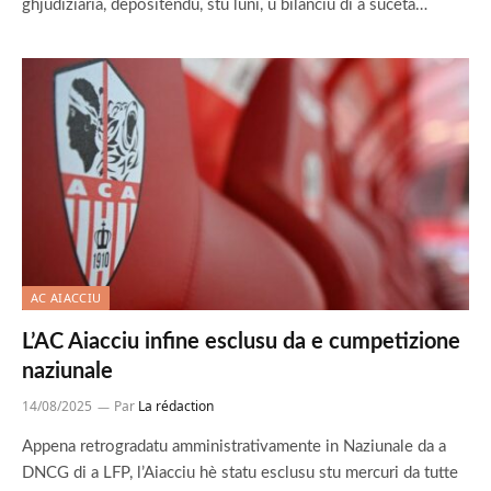
ghjudiziaria, depositendu, stu luni, u bilanciu di a sucetà…
AC AIACCIU
L’AC Aiacciu infine esclusu da e cumpetizione
naziunale
14/08/2025
Par
La rédaction
Appena retrogradatu amministrativamente in Naziunale da a
DNCG di a LFP, l’Aiacciu hè statu esclusu stu mercuri da tutte