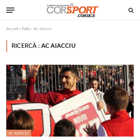
Accueil
»
Pallò
»
AC Aiacciu
RICERCÀ :
AC AIACCIU
AC AIACCIU