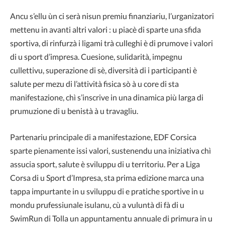
Ancu s’ellu ùn ci serà nisun premiu finanziariu, l’urganizatori
mettenu in avanti altri valori : u piacè di sparte una sfida
sportiva, di rinfurzà i ligami trà culleghi è di prumove i valori
di u sport d’impresa. Cuesione, sulidarità, impegnu
cullettivu, superazione di sè, diversità di i participanti è
salute per mezu di l’attività fisica sò à u core di sta
manifestazione, chì s’inscrive in una dinamica più larga di
prumuzione di u benistà à u travagliu.
Partenariu principale di a manifestazione, EDF Corsica
sparte pienamente issi valori, sustenendu una iniziativa chì
assucia sport, salute è sviluppu di u territoriu. Per a Liga
Corsa di u Sport d’Impresa, sta prima edizione marca una
tappa impurtante in u sviluppu di e pratiche sportive in u
mondu prufessiunale isulanu, cù a vuluntà di fà di u
SwimRun di Tolla un appuntamentu annuale di primura in u