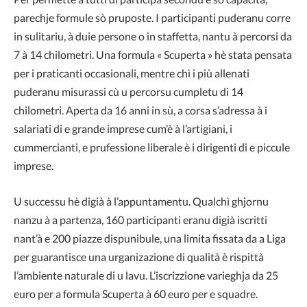
parechje formule sò pruposte. I participanti puderanu corre
in sulitariu, à duie persone o in staffetta, nantu à percorsi da
7 à 14 chilometri. Una formula « Scuperta » hè stata pensata
per i praticanti occasionali, mentre chì i più allenati
puderanu misurassi cù u percorsu cumpletu di 14
chilometri. Aperta da 16 anni in sù, a corsa s’adressa à i
salariati di e grande imprese cum’è à l’artigiani, i
cummercianti, e prufessione liberale è i dirigenti di e piccule
imprese.
U successu hè digià à l’appuntamentu. Qualchì ghjornu
nanzu à a partenza, 160 participanti eranu digià iscritti
nant’à e 200 piazze dispunibule, una limita fissata da a Liga
per guarantisce una urganizazione di qualità è rispittà
l’ambiente naturale di u lavu. L’iscrizzione varieghja da 25
euro per a formula Scuperta à 60 euro per e squadre.