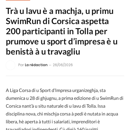
Trà u lavu è a machja, u primu
SwimRun di Corsica aspetta
200 participanti in Tolla per
prumove u sport d’impresa è u
benistà à u travagliu
Par
La rédaction
26/06/2026
A Liga Corsa di u Sport d’Impresa urganizeghja, sta
dumenica u 28 di ghjugnu, a prima edizione di u SwimRun di
Corsica nant’à u situ naturale di u lavu di Tolla. Issa
disciplina nova, chì mischja corsa à pedi è nutata in acqua
libera, hè aperta à tutti i salariati, imprenditori è
travagliadori indipendenti. Cù digià 160 iscritti,