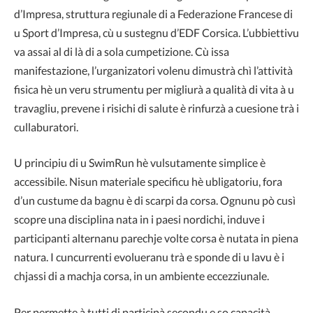
d’Impresa, struttura regiunale di a Federazione Francese di
u Sport d’Impresa, cù u sustegnu d’EDF Corsica. L’ubbiettivu
va assai al di là di a sola cumpetizione. Cù issa
manifestazione, l’urganizatori volenu dimustrà chì l’attività
fisica hè un veru strumentu per migliurà a qualità di vita à u
travagliu, prevene i risichi di salute è rinfurzà a cuesione trà i
cullaburatori.
U principiu di u SwimRun hè vulsutamente simplice è
accessibile. Nisun materiale specificu hè ubligatoriu, fora
d’un custume da bagnu è di scarpi da corsa. Ognunu pò cusì
scopre una disciplina nata in i paesi nordichi, induve i
participanti alternanu parechje volte corsa è nutata in piena
natura. I cuncurrenti evolueranu trà e sponde di u lavu è i
chjassi di a machja corsa, in un ambiente eccezziunale.
Per permette à tutti di participà secondu e so capacità,