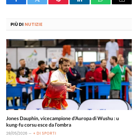
Facebook
Twitter
Pinterest
LinkedIn
WhatsApp
Email
PIÙ DI
NUTIZIE
Jones Dauphin, vicecampione d’Auropa di Wushu : u
kung-fu corsu esce da l’ombra
28/05/2026
+ DI SPORTI