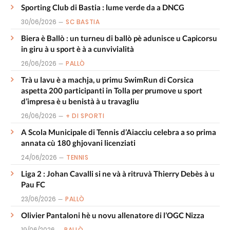
Sporting Club di Bastia : lume verde da a DNCG
30/06/2026
SC BASTIA
Biera è Ballò : un turneu di ballò pè adunisce u Capicorsu
in giru à u sport è à a cunvivialità
26/06/2026
PALLÒ
Trà u lavu è a machja, u primu SwimRun di Corsica
aspetta 200 participanti in Tolla per prumove u sport
d’impresa è u benistà à u travagliu
26/06/2026
+ DI SPORTI
A Scola Municipale di Tennis d’Aiacciu celebra a so prima
annata cù 180 ghjovani licenziati
24/06/2026
TENNIS
Liga 2 : Johan Cavalli si ne và à ritruvà Thierry Debès à u
Pau FC
23/06/2026
PALLÒ
Olivier Pantaloni hè u novu allenatore di l’OGC Nizza
19/06/2026
PALLÒ