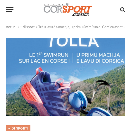
Accueil
»
+ di sporti
»
Trà u lavu è a machja, u primu SwimRun di Corsica aspetta 200 participanti in Tolla per prumove u sport d’impresa è u benistà à u travagliu
+ DI SPORTI