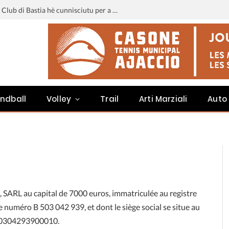
Liga 3 : u calendariu di u Sporting Club di Bastia hè cunnisciutu per a staghjoni 2026-2027
ndball
Volley
Trail
Arti Marziali
Auto
, SARL au capital de 7000 euros, immatriculée au registre
 numéro B 503 042 939, et dont le siège social se situe au
: 50304293900010.