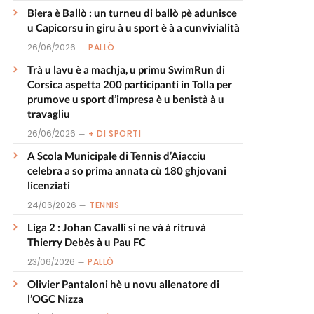
Biera è Ballò : un turneu di ballò pè adunisce
u Capicorsu in giru à u sport è à a cunvivialità
26/06/2026
PALLÒ
Trà u lavu è a machja, u primu SwimRun di
Corsica aspetta 200 participanti in Tolla per
prumove u sport d’impresa è u benistà à u
travagliu
26/06/2026
+ DI SPORTI
A Scola Municipale di Tennis d’Aiacciu
celebra a so prima annata cù 180 ghjovani
licenziati
24/06/2026
TENNIS
Liga 2 : Johan Cavalli si ne và à ritruvà
Thierry Debès à u Pau FC
23/06/2026
PALLÒ
Olivier Pantaloni hè u novu allenatore di
l’OGC Nizza