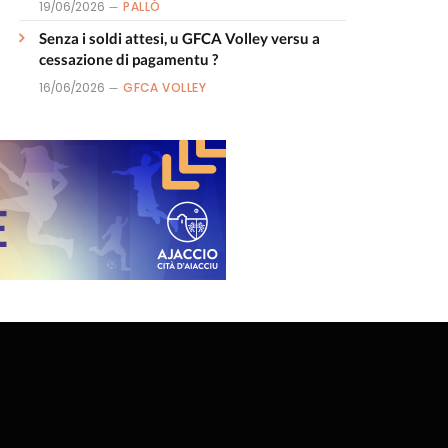
19/06/2026
PALLÒ
Senza i soldi attesi, u GFCA Volley versu a
cessazione di pagamentu ?
16/06/2026
GFCA VOLLEY