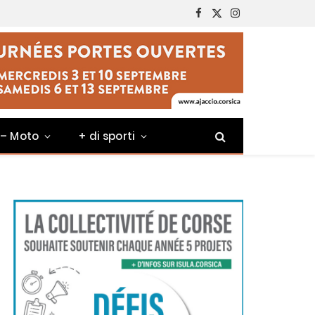
Facebook
X
Instagram
(Twitter)
 – Moto
+ di sporti