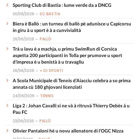
Sporting Club di Bastia : lume verde da a DNCG
30/06/2026
SC BASTIA
Biera è Ballò : un turneu di ballò pè adunisce u Capicorsu
in giru à u sport è à a cunvivialità
26/06/2026
PALLÒ
Trà u lavu è a machja, u primu SwimRun di Corsica
aspetta 200 participanti in Tolla per prumove u sport
d’impresa è u benistà à u travagliu
26/06/2026
+ DI SPORTI
A Scola Municipale di Tennis d’Aiacciu celebra a so prima
annata cù 180 ghjovani licenziati
24/06/2026
TENNIS
Liga 2 : Johan Cavalli si ne và à ritruvà Thierry Debès à u
Pau FC
23/06/2026
PALLÒ
Olivier Pantaloni hè u novu allenatore di l’OGC Nizza