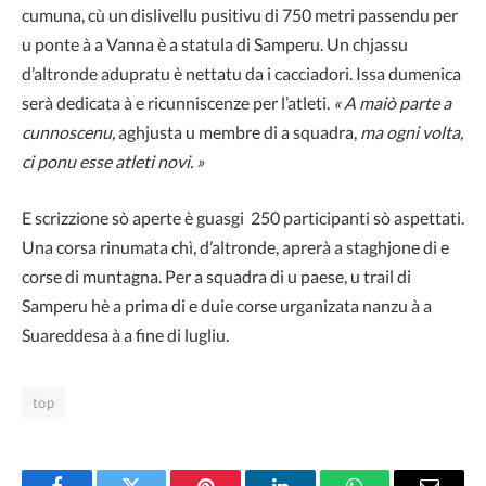
cumuna, cù un dislivellu pusitivu di 750 metri passendu per
u ponte à a Vanna è a statula di Samperu. Un chjassu
d’altronde adupratu è nettatu da i cacciadori. Issa dumenica
serà dedicata à e ricunniscenze per l’atleti.
« A maiò parte a
cunnoscenu,
aghjusta u membre di a squadra,
ma ogni volta,
ci ponu esse atleti novi. »
E scrizzione sò aperte è guasgi 250 participanti sò aspettati.
Una corsa rinumata chì, d’altronde, aprerà a staghjone di e
corse di muntagna. Per a squadra di u paese, u trail di
Samperu hè a prima di e duie corse urganizata nanzu à a
Suareddesa à a fine di lugliu.
top