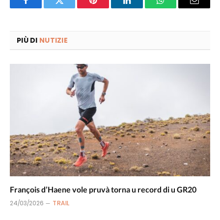
Facebook
Twitter
Pinterest
LinkedIn
WhatsApp
Email
PIÙ DI
NUTIZIE
François d’Haene vole pruvà torna u record di u GR20
24/03/2026
TRAIL