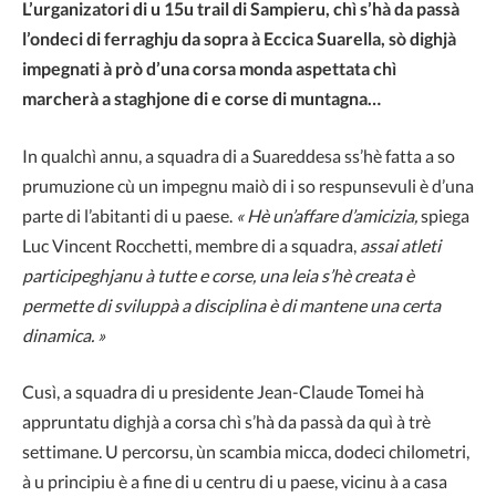
L’urganizatori di u 15u trail di Sampieru, chì s’hà da passà
l’ondeci di ferraghju da sopra à Eccica Suarella, sò dighjà
impegnati à prò d’una corsa monda aspettata chì
marcherà a staghjone di e corse di muntagna…
In qualchì annu, a squadra di a Suareddesa ss’hè fatta a so
prumuzione cù un impegnu maiò di i so respunsevuli è d’una
parte di l’abitanti di u paese.
« Hè un’affare d’amicizia,
spiega
Luc Vincent Rocchetti, membre di a squadra,
assai atleti
participeghjanu à tutte e corse, una leia s’hè creata è
permette di sviluppà a disciplina è di mantene una certa
dinamica. »
Cusì, a squadra di u presidente Jean-Claude Tomei hà
appruntatu dighjà a corsa chì s’hà da passà da quì à trè
settimane. U percorsu, ùn scambia micca, dodeci chilometri,
à u principiu è a fine di u centru di u paese, vicinu à a casa