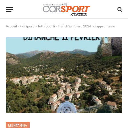
Accueil
»
+ di sporti
»
Tutt'i Sporti
»
Trail di Sampieru 2024 : ci appruntemu
MUNTAGNA