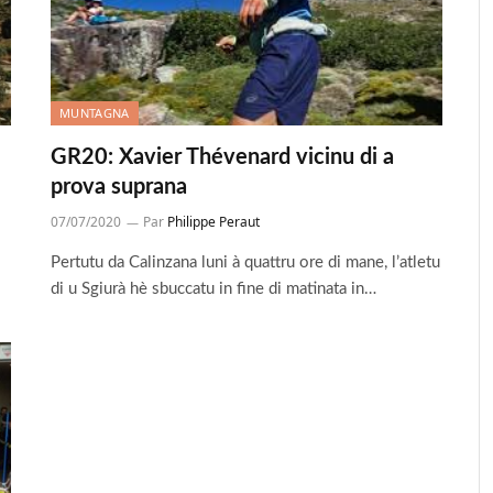
MUNTAGNA
GR20: Xavier Thévenard vicinu di a
prova suprana
07/07/2020
Par
Philippe Peraut
Pertutu da Calinzana luni à quattru ore di mane, l’atletu
di u Sgiurà hè sbuccatu in fine di matinata in…