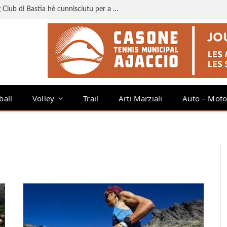
Liga 3 : u calendariu di u Sporting Club di Bastia hè cunnisciutu per a staghjoni 2026-2027
ball
Volley
Trail
Arti Marziali
Auto – Mot