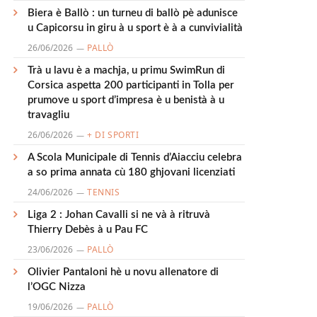
Biera è Ballò : un turneu di ballò pè adunisce
u Capicorsu in giru à u sport è à a cunvivialità
26/06/2026
PALLÒ
Trà u lavu è a machja, u primu SwimRun di
Corsica aspetta 200 participanti in Tolla per
prumove u sport d’impresa è u benistà à u
travagliu
26/06/2026
+ DI SPORTI
A Scola Municipale di Tennis d’Aiacciu celebra
a so prima annata cù 180 ghjovani licenziati
24/06/2026
TENNIS
Liga 2 : Johan Cavalli si ne và à ritruvà
Thierry Debès à u Pau FC
23/06/2026
PALLÒ
Olivier Pantaloni hè u novu allenatore di
l’OGC Nizza
19/06/2026
PALLÒ