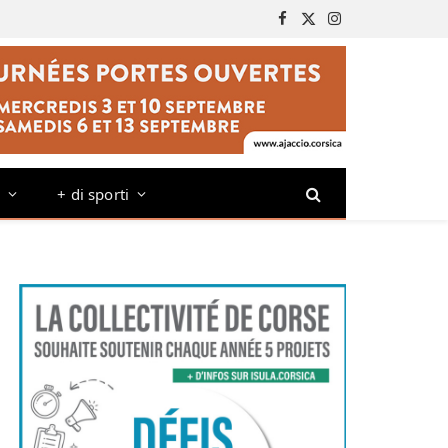
Facebook
X
Instagram
(Twitter)
o
+ di sporti