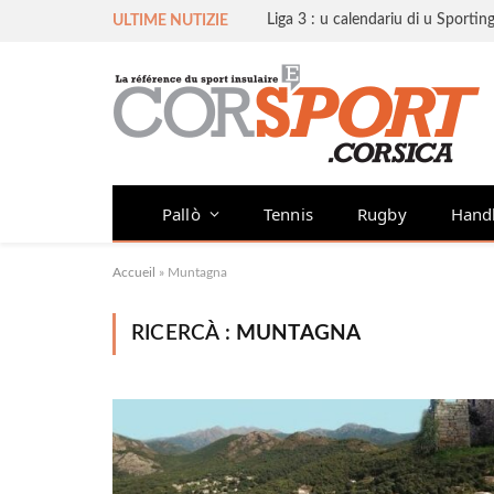
ULTIME NUTIZIE
Pallò
Tennis
Rugby
Hand
Accueil
»
Muntagna
RICERCÀ :
MUNTAGNA