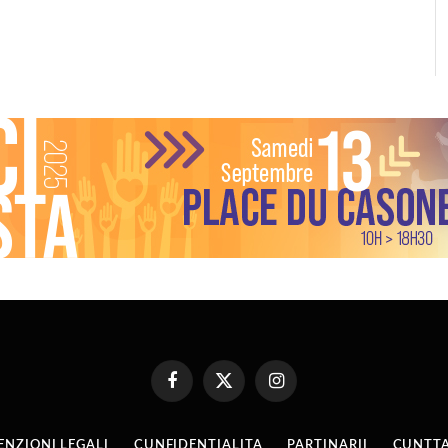
Facebook
X
Instagram
(Twitter)
ENZIONI LEGALI
CUNFIDENTIALITA
PARTINARII
CUNTTA