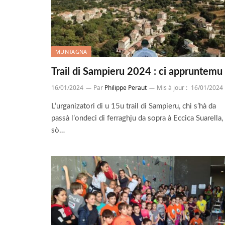
MUNTAGNA
Trail di Sampieru 2024 : ci appruntemu
16/01/2024
Par
Philippe Peraut
Mis à jour :
16/01/2024
L’urganizatori di u 15u trail di Sampieru, chì s’hà da
passà l’ondeci di ferraghju da sopra à Eccica Suarella,
sò…