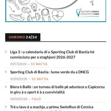
CHRONO
24/24
Liga 3 : u calendariu di u Sporting Club di Bastia hè
cunnisciutu per a staghjoni 2026-2027
01/07/2026
SC BASTIA
Sporting Club di Bastia : lume verde da a DNCG
30/06/2026
SC BASTIA
Biera è Ballò : un turneu di ballò pè adunisce u Capicorsu
in giru à u sport è à a cunvivialità
26/06/2026
PALLÒ
Trà u lavu è a machja, u primu SwimRun di Corsica