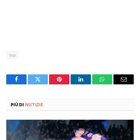
top
Facebook
Twitter
Pinterest
LinkedIn
WhatsApp
Email
PIÙ DI
NUTIZIE