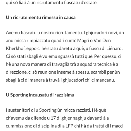
quì sò liati à un ricrutamentu fiascatu d’estate.
Un ricrutementu rimessu in causa
Avemu fiascatu u nostru ricrutamentu. I ghjucadori novi, ùn
anu micca rimpiazzatu quadri cum’è Magri o Van Den
Kherkhof, eppo ci hè statu daretu à què, u fiascu di Liénard.
Ci sò stati sbagli è vulemu sguassà tutti què. Per quessu, ci
hè una nova manera di travaglià trà a squadra tecnica è a
direzzione, ci sò reunione inseme à spessu, scambii per ùn
sbaglià ci di manera à truvà i ghjucadori chì ci mancanu.
U Sporting incausatu di razzisimu
I sustenitori di u Sporting ùn micca razzisti. Hè què
ch’avemu da difende u 17 di ghjennaghju davanti à a
cummissione di disciplina di a LFP chì hà da trattà di i macci