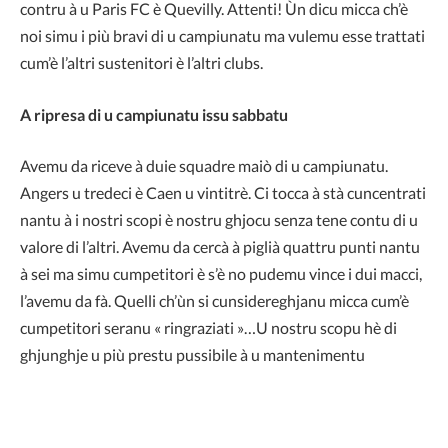
contru à u Paris FC è Quevilly. Attenti! Ùn dicu micca ch’è
noi simu i più bravi di u campiunatu ma vulemu esse trattati
cum’è l’altri sustenitori è l’altri clubs.
A ripresa di u campiunatu issu sabbatu
Avemu da riceve à duie squadre maiò di u campiunatu.
Angers u tredeci è Caen u vintitrè. Ci tocca à stà cuncentrati
nantu à i nostri scopi è nostru ghjocu senza tene contu di u
valore di l’altri. Avemu da cercà à piglià quattru punti nantu
à sei ma simu cumpetitori è s’è no pudemu vince i dui macci,
l’avemu da fà. Quelli ch’ùn si cunsidereghjanu micca cum’è
cumpetitori seranu « ringraziati »…U nostru scopu hè di
ghjunghje u più prestu pussibile à u mantenimentu