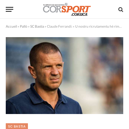
Accueil
»
Pallò
»
SC Bastia
»
Claude Ferrandi: « U nostru ricrutamentu hè rimessu in causa »
SC BASTIA