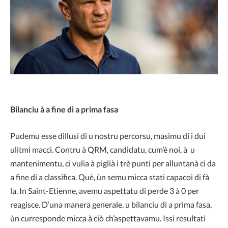
Bilanciu à a fine di a prima fasa
Pudemu esse dillusi di u nostru percorsu, masimu di i dui
ulitmi macci. Contru à QRM, candidatu, cum’è noi, à u
mantenimentu, ci vulia à piglià i trè punti per alluntanà ci da
a fine di a classifica. Què, ùn semu micca stati capacoi di fà
la. In Saint-Etienne, avemu aspettatu di perde 3 à 0 per
reagisce. D’una manera generale, u bilanciu di a prima fasa,
ùn curresponde micca à ciò ch’aspettavamu. Issi resultati