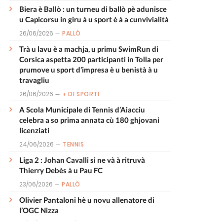
Biera è Ballò : un turneu di ballò pè adunisce
u Capicorsu in giru à u sport è à a cunvivialità
26/06/2026
PALLÒ
Trà u lavu è a machja, u primu SwimRun di
Corsica aspetta 200 participanti in Tolla per
prumove u sport d’impresa è u benistà à u
travagliu
26/06/2026
+ DI SPORTI
A Scola Municipale di Tennis d’Aiacciu
celebra a so prima annata cù 180 ghjovani
licenziati
24/06/2026
TENNIS
Liga 2 : Johan Cavalli si ne và à ritruvà
Thierry Debès à u Pau FC
23/06/2026
PALLÒ
Olivier Pantaloni hè u novu allenatore di
l’OGC Nizza