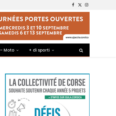
Facebook
X
Instagram
(Twitter)
 – Moto
+ di sporti