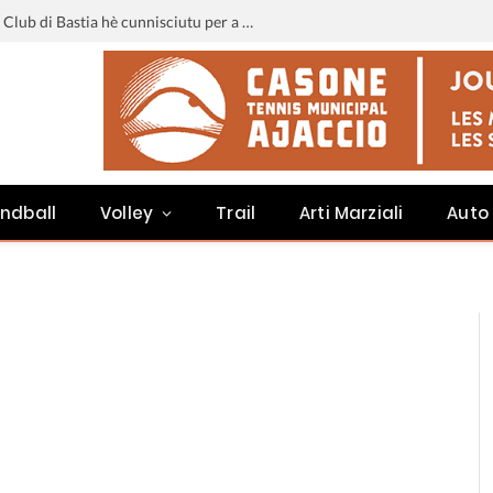
Liga 3 : u calendariu di u Sporting Club di Bastia hè cunnisciutu per a staghjoni 2026-2027
ndball
Volley
Trail
Arti Marziali
Auto