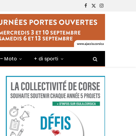
Facebook
X
Instagram
(Twitter)
 – Moto
+ di sporti