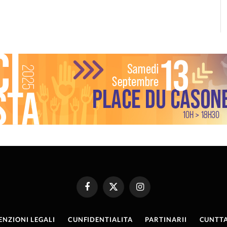
Facebook
X
Instagram
(Twitter)
ENZIONI LEGALI
CUNFIDENTIALITA
PARTINARII
CUNTTA