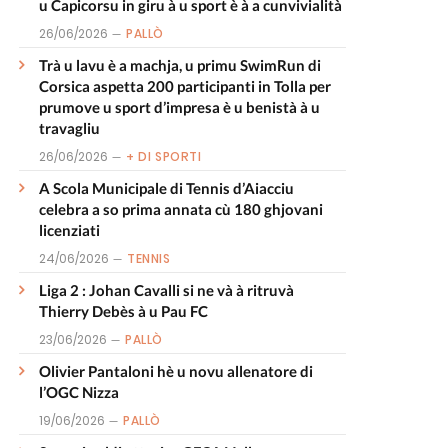
u Capicorsu in giru à u sport è à a cunvivialità
26/06/2026
PALLÒ
Trà u lavu è a machja, u primu SwimRun di
Corsica aspetta 200 participanti in Tolla per
prumove u sport d’impresa è u benistà à u
travagliu
26/06/2026
+ DI SPORTI
A Scola Municipale di Tennis d’Aiacciu
celebra a so prima annata cù 180 ghjovani
licenziati
24/06/2026
TENNIS
Liga 2 : Johan Cavalli si ne và à ritruvà
Thierry Debès à u Pau FC
23/06/2026
PALLÒ
Olivier Pantaloni hè u novu allenatore di
l’OGC Nizza
19/06/2026
PALLÒ