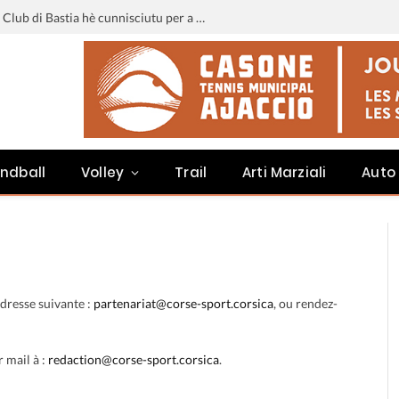
Liga 3 : u calendariu di u Sporting Club di Bastia hè cunnisciutu per a staghjoni 2026-2027
ndball
Volley
Trail
Arti Marziali
Auto
dresse suivante :
partenariat@corse-sport.corsica
, ou rendez-
 mail à :
redaction@corse-sport.corsica
.