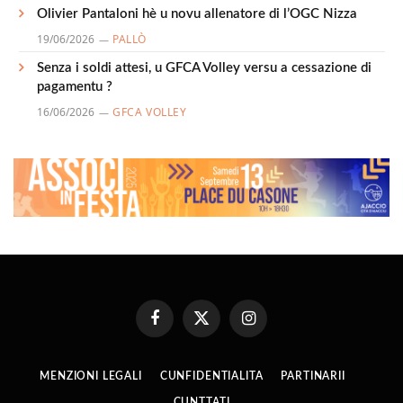
Olivier Pantaloni hè u novu allenatore di l’OGC Nizza
19/06/2026
PALLÒ
Senza i soldi attesi, u GFCA Volley versu a cessazione di
pagamentu ?
16/06/2026
GFCA VOLLEY
Facebook
X
Instagram
(Twitter)
MENZIONI LEGALI
CUNFIDENTIALITA
PARTINARII
CUNTTATI