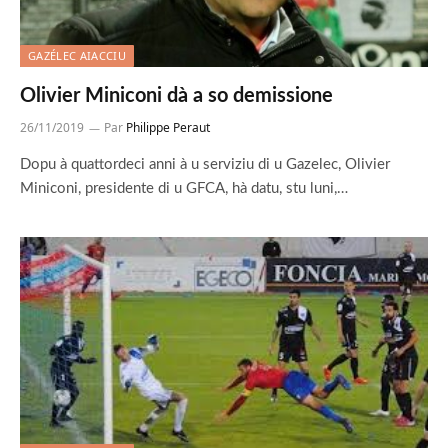
GAZÉLEC AIACCIU
Olivier Miniconi dà a so demissione
26/11/2019
Par
Philippe Peraut
Dopu à quattordeci anni à u serviziu di u Gazelec, Olivier
Miniconi, presidente di u GFCA, hà datu, stu luni,…