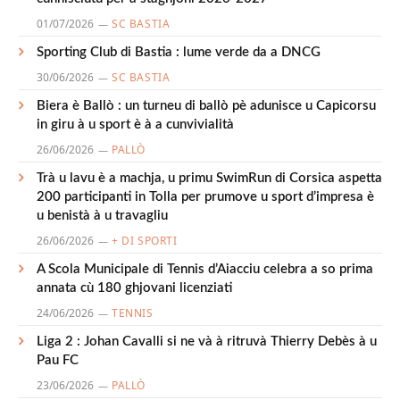
01/07/2026
SC BASTIA
Sporting Club di Bastia : lume verde da a DNCG
30/06/2026
SC BASTIA
Biera è Ballò : un turneu di ballò pè adunisce u Capicorsu
in giru à u sport è à a cunvivialità
26/06/2026
PALLÒ
Trà u lavu è a machja, u primu SwimRun di Corsica aspetta
200 participanti in Tolla per prumove u sport d’impresa è
u benistà à u travagliu
26/06/2026
+ DI SPORTI
A Scola Municipale di Tennis d’Aiacciu celebra a so prima
annata cù 180 ghjovani licenziati
24/06/2026
TENNIS
Liga 2 : Johan Cavalli si ne và à ritruvà Thierry Debès à u
Pau FC
23/06/2026
PALLÒ