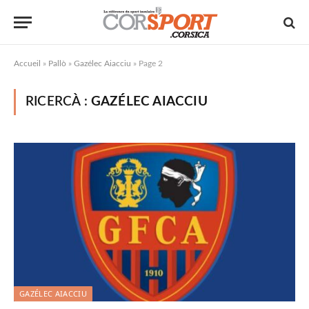
Accueil
»
Pallò
»
Gazélec Aiacciu
»
Page 2
RICERCÀ :
GAZÉLEC AIACCIU
GAZÉLEC AIACCIU