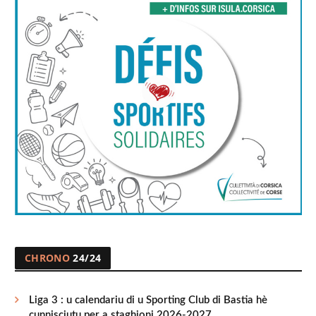
CHRONO
24/24
Liga 3 : u calendariu di u Sporting Club di Bastia hè
cunnisciutu per a staghjoni 2026-2027