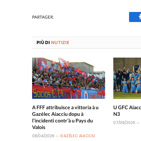
PARTAGER.
PIÙ DI
NUTIZIE
A FFF attribuisce a vittoria à u
U GFC Aiacci
Gazélec Aiacciu dopu à
N3
l’incidenti contr’à u Pays du
07/09/2025
Valois
08/04/2026
GAZÉLEC AIACCIU