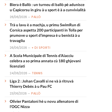
Biera è Ballò : un turneu di ballò pè adunisce
u Capicorsu in giru à u sport è à a cunvivialità
26/06/2026
PALLÒ
Trà u lavu è a machja, u primu SwimRun di
Corsica aspetta 200 participanti in Tolla per
prumove u sport d’impresa è u benistà à u
travagliu
26/06/2026
+ DI SPORTI
A Scola Municipale di Tennis d’Aiacciu
celebra a so prima annata cù 180 ghjovani
licenziati
24/06/2026
TENNIS
Liga 2 : Johan Cavalli si ne và à ritruvà
Thierry Debès à u Pau FC
23/06/2026
PALLÒ
Olivier Pantaloni hè u novu allenatore di
l’OGC Nizza