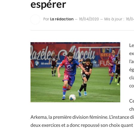
espérer
Par
La rédaction
16/04/2020
Mis à jour :
16/0
Le
ex
l’
ég
cl
co
Ce
ch
Arkema, la première division féminine. L’instance d
deux exercices et a donc repoussé son choix quant à