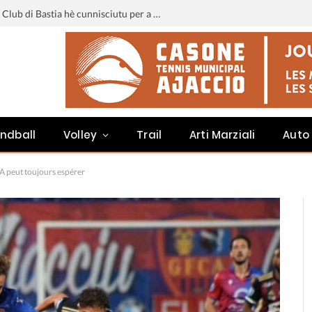
Liga 3 : u calendariu di u Sporting Club di Bastia hè cunnisciutu per a staghjoni 2026-2027
ndball
Volley
Trail
Arti Marziali
Auto
A peut toujours espérer