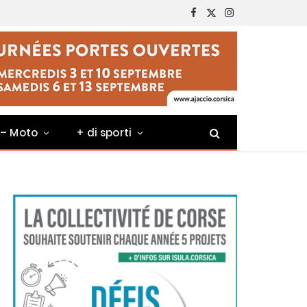
Facebook
X
Instagram
(Twitter)
 – Moto
+ di sporti