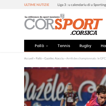
ULTIME NUTIZIE
Pallò
Tennis
Rugby
Ha
Accueil
»
Pallò
»
Gazélec Aiacciu
»
Arrêt des championnats : le GFC