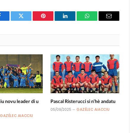
Facebook
Twitter
Pinterest
LinkedIn
WhatsApp
Email
u novu leader di u
Pascal Risterucci si n’hè andatu
05/09/2025
GAZÉLEC AIACCIU
GAZÉLEC AIACCIU