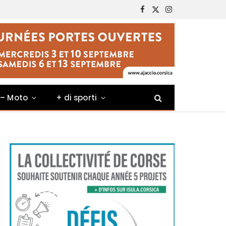
Facebook
X
Instagram
(Twitter)
 – Moto
+ di sporti