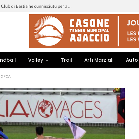
Liga 3 : u calendariu di u Sporting Club di Bastia hè cunnisciutu per a staghjoni 2026-2027
ndball
Volley
Trail
Arti Marziali
Auto
au GFCA