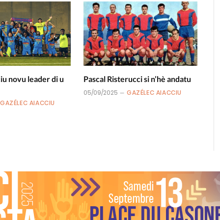
u novu leader di u
Pascal Risterucci si n’hè andatu
05/09/2025
GAZÉLEC AIACCIU
GAZÉLEC AIACCIU