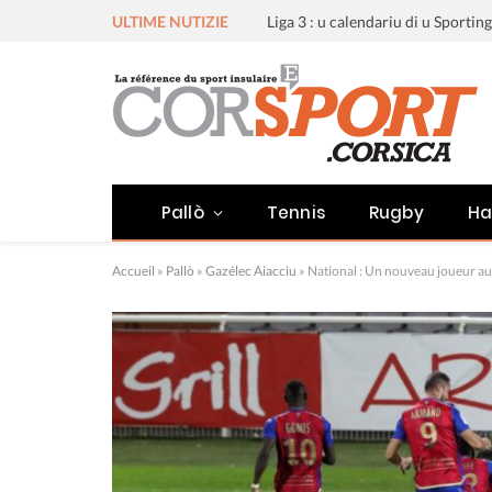
ULTIME NUTIZIE
Pallò
Tennis
Rugby
Ha
Accueil
»
Pallò
»
Gazélec Aiacciu
»
National : Un nouveau joueur 