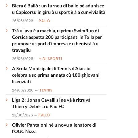
Biera è Ballò : un turneu di ballò pè adunisce
u Capicorsu in giru à u sport è à a cunvivialità
26/06/2026
PALLÒ
Trà u lavu è a machja, u primu SwimRun di
Corsica aspetta 200 participanti in Tolla per
prumove u sport d’impresa è u benistà à u
travagliu
26/06/2026
+ DI SPORTI
A Scola Municipale di Tennis d’Aiacciu
celebra a so prima annata cù 180 ghjovani
licenziati
24/06/2026
TENNIS
Liga 2 : Johan Cavalli si ne và à ritruvà
Thierry Debès à u Pau FC
23/06/2026
PALLÒ
Olivier Pantaloni hè u novu allenatore di
l’OGC Nizza