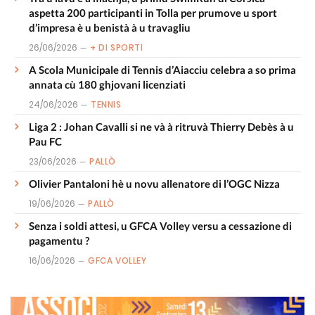
aspetta 200 participanti in Tolla per prumove u sport
d’impresa è u benistà à u travagliu
26/06/2026
+ DI SPORTI
A Scola Municipale di Tennis d’Aiacciu celebra a so prima
annata cù 180 ghjovani licenziati
24/06/2026
TENNIS
Liga 2 : Johan Cavalli si ne và à ritruvà Thierry Debès à u
Pau FC
23/06/2026
PALLÒ
Olivier Pantaloni hè u novu allenatore di l’OGC Nizza
19/06/2026
PALLÒ
Senza i soldi attesi, u GFCA Volley versu a cessazione di
pagamentu ?
16/06/2026
GFCA VOLLEY