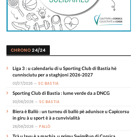
CHRONO
24/24
Liga 3 : u calendariu di u Sporting Club di Bastia hè
cunnisciutu per a staghjoni 2026-2027
01/07/2026
SC BASTIA
Sporting Club di Bastia : lume verde da a DNCG
30/06/2026
SC BASTIA
Biera è Ballò : un turneu di ballò pè adunisce u Capicorsu
in giru à u sport è à a cunvivialità
26/06/2026
PALLÒ
Trà u lavu è a machja, u primu SwimRun di Corsica