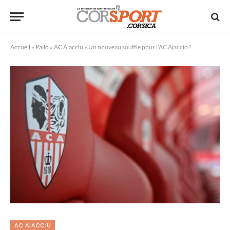
Accueil
»
Pallò
»
AC Aiacciu
»
Un nouveau souffle pour l’AC Ajaccio ?
AC AIACCIU