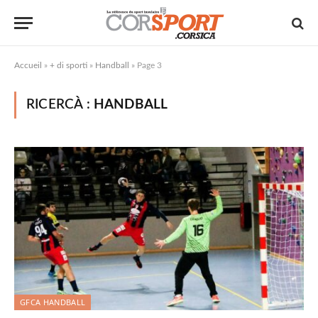
Accueil
»
+ di sporti
»
Handball
»
Page 3
RICERCÀ :
HANDBALL
GFCA HANDBALL