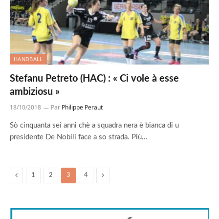
HANDBALL
Stefanu Petreto (HAC) : « Ci vole à esse
ambiziosu »
18/10/2018
Par
Philippe Peraut
Sò cinquanta sei anni chè a squadra nera è bianca di u
presidente De Nobili face a so strada. Più…
Previous
Suivant
1
2
3
4