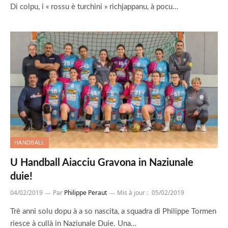
Di colpu, i « rossu è turchini » richjappanu, à pocu…
HANDBALL
U Handball Aiacciu Gravona in Naziunale
duie!
04/02/2019
Par
Philippe Peraut
Mis à jour :
05/02/2019
Trè anni solu dopu à a so nascita, a squadra di Philippe Tormen
riesce à cullà in Naziunale Duie. Una…