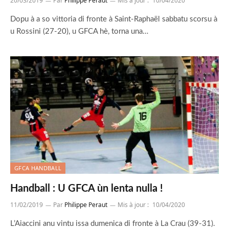
20/03/2019
Par
Philippe Peraut
Mis à jour :
10/04/2020
Dopu à a so vittoria di fronte à Saint-Raphaël sabbatu scorsu à
u Rossini (27-20), u GFCA hè, torna una…
GFCA HANDBALL
Handball : U GFCA ùn lenta nulla !
11/02/2019
Par
Philippe Peraut
Mis à jour :
10/04/2020
L’Aiaccini anu vintu issa dumenica di fronte à La Crau (39-31).