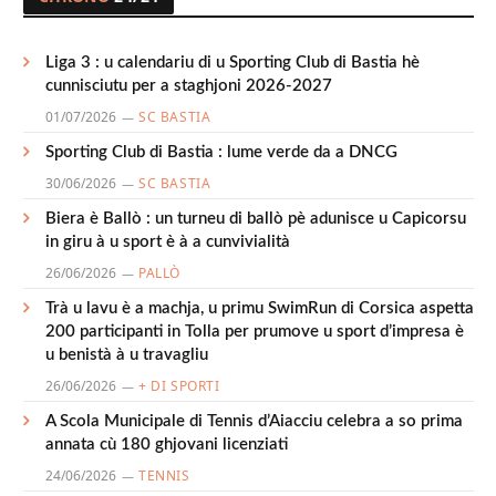
Liga 3 : u calendariu di u Sporting Club di Bastia hè
cunnisciutu per a staghjoni 2026-2027
01/07/2026
SC BASTIA
Sporting Club di Bastia : lume verde da a DNCG
30/06/2026
SC BASTIA
Biera è Ballò : un turneu di ballò pè adunisce u Capicorsu
in giru à u sport è à a cunvivialità
26/06/2026
PALLÒ
Trà u lavu è a machja, u primu SwimRun di Corsica aspetta
200 participanti in Tolla per prumove u sport d’impresa è
u benistà à u travagliu
26/06/2026
+ DI SPORTI
A Scola Municipale di Tennis d’Aiacciu celebra a so prima
annata cù 180 ghjovani licenziati
24/06/2026
TENNIS