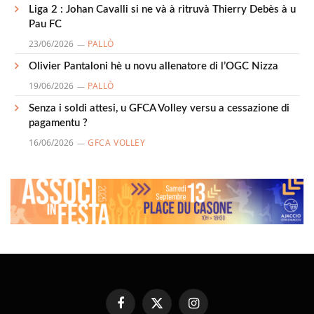
Liga 2 : Johan Cavalli si ne và à ritruvà Thierry Debès à u
Pau FC
23/06/2026
PALLÒ
Olivier Pantaloni hè u novu allenatore di l’OGC Nizza
19/06/2026
PALLÒ
Senza i soldi attesi, u GFCA Volley versu a cessazione di
pagamentu ?
16/06/2026
GFCA VOLLEY
Facebook
X
Instagram