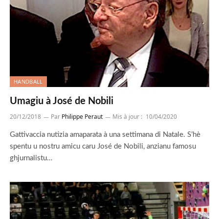
HANDBALL
Umagiu à José de Nobili
20/12/2018
Par
Philippe Peraut
Mis à jour :
10/04/2020
Gattivaccia nutizia amaparata à una settimana di Natale. S’hè
spentu u nostru amicu caru José de Nobili, anzianu famosu
ghjurnalistu…