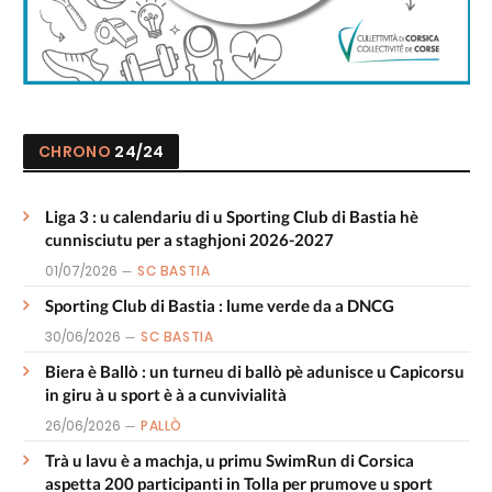
CHRONO
24/24
Liga 3 : u calendariu di u Sporting Club di Bastia hè
cunnisciutu per a staghjoni 2026-2027
01/07/2026
SC BASTIA
Sporting Club di Bastia : lume verde da a DNCG
30/06/2026
SC BASTIA
Biera è Ballò : un turneu di ballò pè adunisce u Capicorsu
in giru à u sport è à a cunvivialità
26/06/2026
PALLÒ
Trà u lavu è a machja, u primu SwimRun di Corsica
aspetta 200 participanti in Tolla per prumove u sport