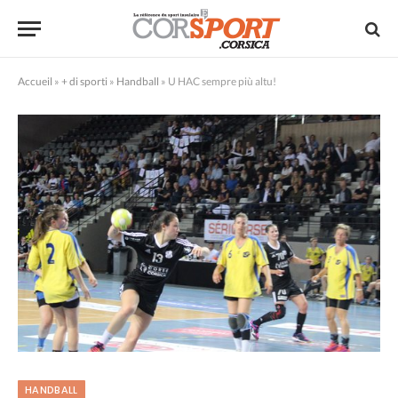
Accueil
»
+ di sporti
»
Handball
»
U HAC sempre più altu!
HANDBALL