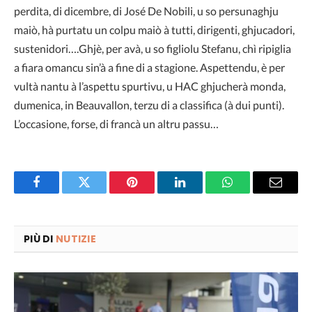
perdita, di dicembre, di José De Nobili, u so persunaghju
maiò, hà purtatu un colpu maiò à tutti, dirigenti, ghjucadori,
sustenidori….Ghjè, per avà, u so figliolu Stefanu, chì ripiglia
a fiara omancu sin’à a fine di a stagione. Aspettendu, è per
vultà nantu à l’aspettu spurtivu, u HAC ghjucherà monda,
dumenica, in Beauvallon, terzu di a classifica (à dui punti).
L’occasione, forse, di francà un altru passu…
Facebook
Twitter
Pinterest
LinkedIn
WhatsApp
Email
PIÙ DI
NUTIZIE