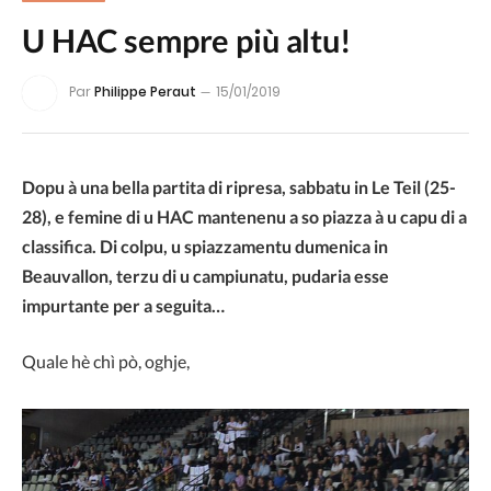
U HAC sempre più altu!
Par
Philippe Peraut
15/01/2019
Dopu à una bella partita di ripresa, sabbatu in Le Teil (25-
28), e femine di u HAC mantenenu a so piazza à u capu di a
classifica. Di colpu, u spiazzamentu dumenica in
Beauvallon, terzu di u campiunatu, pudaria esse
impurtante per a seguita…
Quale hè chì pò, oghje,