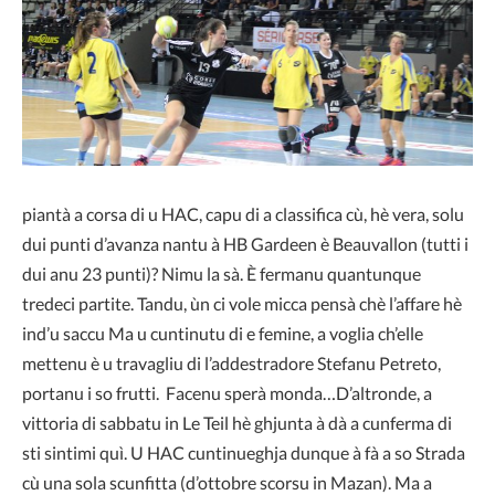
piantà a corsa di u HAC, capu di a classifica cù, hè vera, solu
dui punti d’avanza nantu à HB Gardeen è Beauvallon (tutti i
dui anu 23 punti)? Nimu la sà. È fermanu quantunque
tredeci partite. Tandu, ùn ci vole micca pensà chè l’affare hè
ind’u saccu Ma u cuntinutu di e femine, a voglia ch’elle
mettenu è u travagliu di l’addestradore Stefanu Petreto,
portanu i so frutti. Facenu sperà monda…D’altronde, a
vittoria di sabbatu in Le Teil hè ghjunta à dà a cunferma di
sti sintimi quì. U HAC cuntinueghja dunque à fà a so Strada
cù una sola scunfitta (d’ottobre scorsu in Mazan). Ma a