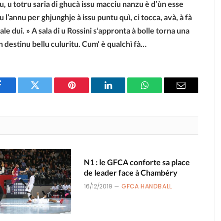
u, u totru saria di ghucà issu macciu nanzu è d’ùn esse
l’annu per ghjunghje à issu puntu quì, ci tocca, avà, à fà
ale dui. » A sala di u Rossini s’appronta à bolle torna una
 destinu bellu culuritu. Cum’ è qualchì fà…
Facebook
Twitter
Pinterest
LinkedIn
WhatsApp
Email
N1 : le GFCA conforte sa place
de leader face à Chambéry
16/12/2019
GFCA HANDBALL