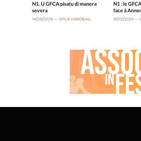
N1. U GFCA pisatu di manera
N1 : le GFC
severa
face à Anne
14/09/2025
GFCA HANDBALL
16/02/2020