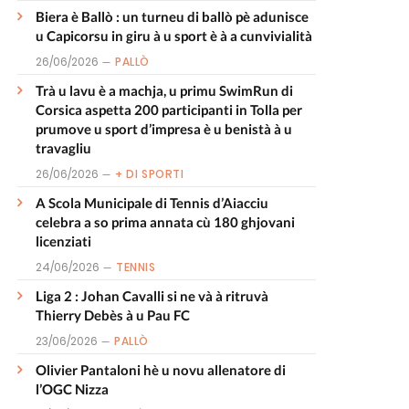
Biera è Ballò : un turneu di ballò pè adunisce
u Capicorsu in giru à u sport è à a cunvivialità
26/06/2026
PALLÒ
Trà u lavu è a machja, u primu SwimRun di
Corsica aspetta 200 participanti in Tolla per
prumove u sport d’impresa è u benistà à u
travagliu
26/06/2026
+ DI SPORTI
A Scola Municipale di Tennis d’Aiacciu
celebra a so prima annata cù 180 ghjovani
licenziati
24/06/2026
TENNIS
Liga 2 : Johan Cavalli si ne và à ritruvà
Thierry Debès à u Pau FC
23/06/2026
PALLÒ
Olivier Pantaloni hè u novu allenatore di
l’OGC Nizza