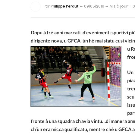
Par
Philippe Peraut
09/05/2019
Mis à jour :
1
Dopu à trè anni marcati, d’evenimenti spurtivi pi
dirigente nova, u GFCA, ùn hè mai statu cusì vicin
u R
fro
Un 
pia
tre
scu
iss
part
fronte à una squadra ch’avia vintu…di manera amm
ch’ùn era micca qualificatu, mentre chè u GFCA a