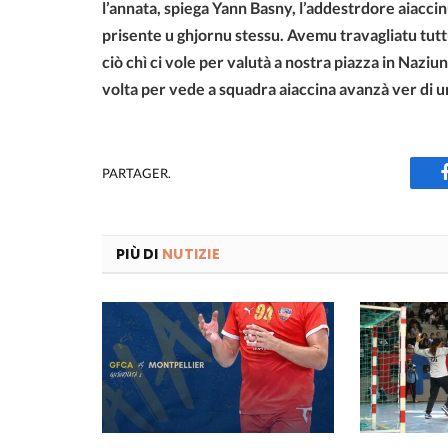
l’annata, spiega Yann Basny, l’addestrdore aiaccin
prisente u ghjornu stessu. Avemu travagliatu tuttu 
ciò chì ci vole per valutà a nostra piazza in Naziun
volta per vede a squadra aiaccina avanzà ver di un
PARTAGER.
PIÙ DI
NUTIZIE