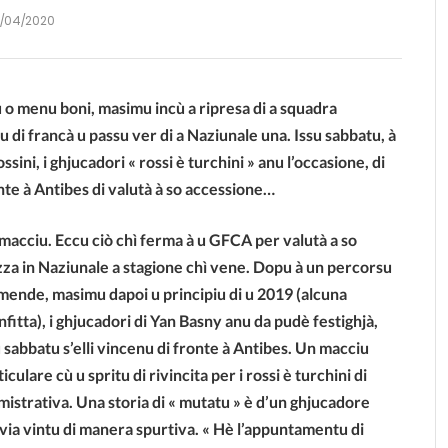
0/04/2020
ù o menu boni, masimu incù a ripresa di a squadra
u di francà u passu ver di a Naziunale una. Issu sabbatu, à
ossini, i ghjucad
ori « rossi è turchini » anu l’occasione, di
nte à Antibes di valutà à so accessione…
macciu. Eccu ciò chì ferma à u GFCA per valutà a so
zza in Naziunale a stagione chì vene. Dopu à un percorsu
mende, masimu dapoi u principiu di u 2019 (alcuna
nfitta), i ghjucadori di Yan Basny anu da pudè festighjà,
u sabbatu s’elli vincenu di fronte à Antibes. Un macciu
iculare cù u spritu di rivincita per i rossi è turchini di
istrativa. Una storia di « mutatu » è d’un ghjucadore
via vintu di manera spurtiva. « Hè l’appuntamentu di