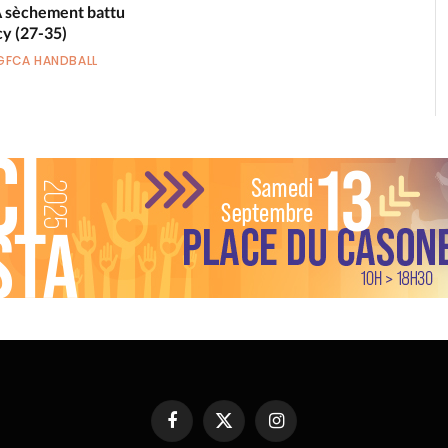
A sèchement battu
cy (27-35)
GFCA HANDBALL
Facebook
X
Instagram
(Twitter)