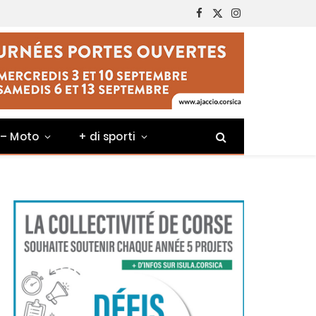
Facebook
X
Instagram
(Twitter)
 – Moto
+ di sporti