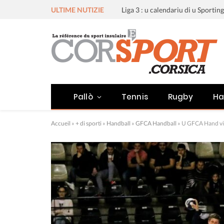
ULTIME NUTIZIE
Pallò
Tennis
Rugby
Ha
Accueil
»
+ di sporti
»
Handball
»
GFCA Handball
»
U GFCA Hand vic