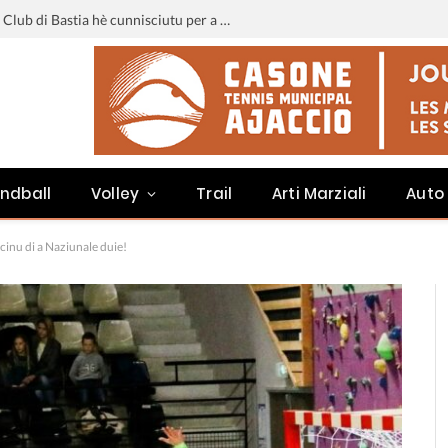
Liga 3 : u calendariu di u Sporting Club di Bastia hè cunnisciutu per a staghjoni 2026-2027
ndball
Volley
Trail
Arti Marziali
Auto
inu di a Naziunale duie!