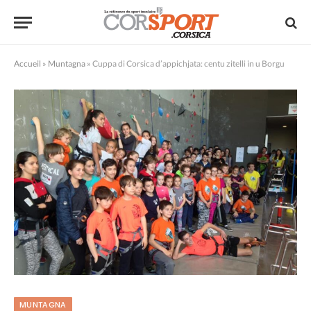
Accueil
»
Muntagna
»
Cuppa di Corsica d’appichjata: centu zitelli in u Borgu
MUNTAGNA