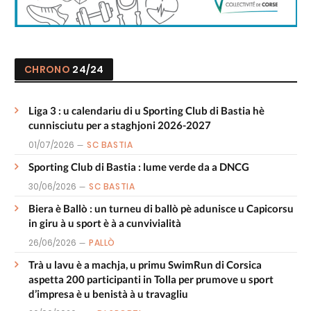
CHRONO
24/24
Liga 3 : u calendariu di u Sporting Club di Bastia hè
cunnisciutu per a staghjoni 2026-2027
01/07/2026
SC BASTIA
Sporting Club di Bastia : lume verde da a DNCG
30/06/2026
SC BASTIA
Biera è Ballò : un turneu di ballò pè adunisce u Capicorsu
in giru à u sport è à a cunvivialità
26/06/2026
PALLÒ
Trà u lavu è a machja, u primu SwimRun di Corsica
aspetta 200 participanti in Tolla per prumove u sport
d’impresa è u benistà à u travagliu