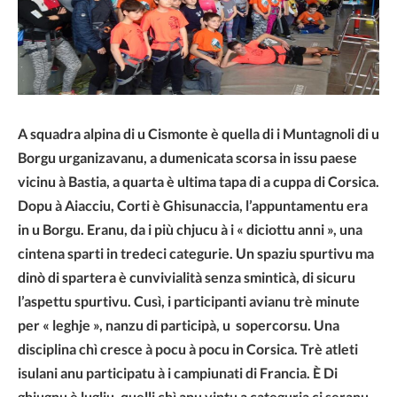
A squadra alpina di u Cismonte è quella di i Muntagnoli di u
Borgu urganizavanu, a dumenicata scorsa in issu paese
vicinu à Bastia, a quarta è ultima tapa di a cuppa di Corsica.
Dopu à Aiacciu, Corti è Ghisunaccia, l’appuntamentu era
in u Borgu. Eranu, da i più chjucu à i « diciottu anni », una
cintena sparti in tredeci categurie. Un spaziu spurtivu ma
dinò di spartera è cunvivialità senza sminticà, di sicuru
l’aspettu spurtivu. Cusì, i participanti avianu trè minute
per « leghje », nanzu di participà, u sopercorsu. Una
disciplina chì cresce à pocu à pocu in Corsica. Trè atleti
isulani anu participatu à i campiunati di Francia. È Di
ghjugnu è lugliu, quelli chì anu vintu a categuria ci seranu