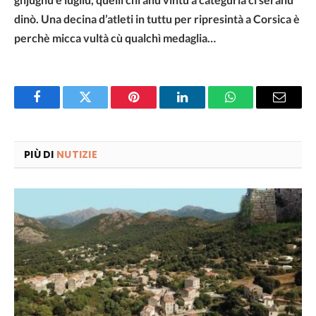
dinò. Una decina d’atleti in tuttu per ripresintà a Corsica è
perchè micca vultà cù qualchì medaglia…
Facebook
Twitter
Pinterest
LinkedIn
WhatsApp
Email
PIÙ DI
NUTIZIE