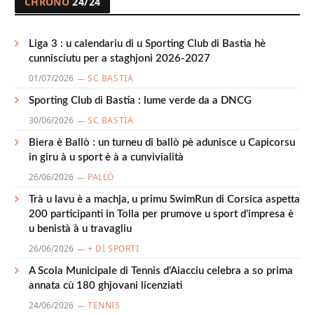
CHRONO
24/24
Liga 3 : u calendariu di u Sporting Club di Bastia hè
cunnisciutu per a staghjoni 2026-2027
01/07/2026
SC BASTIA
Sporting Club di Bastia : lume verde da a DNCG
30/06/2026
SC BASTIA
Biera è Ballò : un turneu di ballò pè adunisce u Capicorsu
in giru à u sport è à a cunvivialità
26/06/2026
PALLÒ
Trà u lavu è a machja, u primu SwimRun di Corsica aspetta
200 participanti in Tolla per prumove u sport d’impresa è
u benistà à u travagliu
26/06/2026
+ DI SPORTI
A Scola Municipale di Tennis d’Aiacciu celebra a so prima
annata cù 180 ghjovani licenziati
24/06/2026
TENNIS