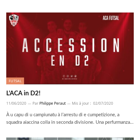
FUTSAL
L’ACA in D2!
11/06/2020
Par
Philippe Peraut
Mis à jour :
02/07/2020
À u capu di u campiunatu à l’arrestu di e cumpetizione, a
squadra aiaccina colla in seconda divisione. Una perfurmanza…