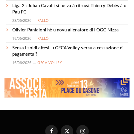
Liga 2 : Johan Cavalli si ne và à ritruvà Thierry Debès à u
Pau FC
23/06/2026
PALLÒ
Olivier Pantaloni hè u novu allenatore di l’OGC Nizza
19/06/2026
PALLÒ
Senza i soldi attesi, u GFCA Volley versu a cessazione di
pagamentu ?
16/06/2026
GFCA VOLLEY
Facebook
X
Instagram