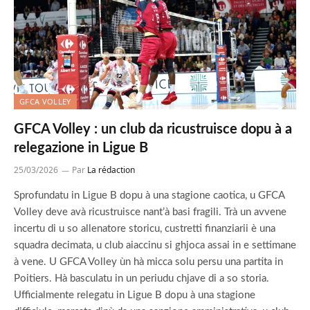
GFCA VOLLEY
GFCA Volley : un club da ricustruisce dopu à a
relegazione in Ligue B
25/03/2026
Par
La rédaction
Sprofundatu in Ligue B dopu à una stagione caotica, u GFCA
Volley deve avà ricustruisce nant’à basi fragili. Trà un avvene
incertu di u so allenatore storicu, custretti finanziarii è una
squadra decimata, u club aiaccinu si ghjoca assai in e settimane
à vene. U GFCA Volley ùn hà micca solu persu una partita in
Poitiers. Hà basculatu in un periudu chjave di a so storia.
Ufficialmente relegatu in Ligue B dopu à una stagione