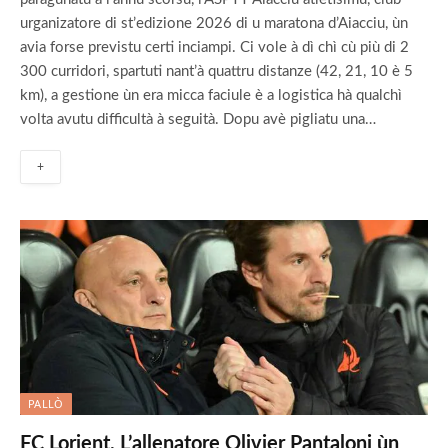
urganizatore di st’edizione 2026 di u maratona d’Aiacciu, ùn
avia forse previstu certi inciampi. Ci vole à dì chì cù più di 2
300 curridori, spartuti nant’à quattru distanze (42, 21, 10 è 5
km), a gestione ùn era micca faciule è a logistica hà qualchì
volta avutu difficultà à seguità. Dopu avè pigliatu una…
+
PALLÒ
FC Lorient. L’allenatore Olivier Pantaloni ùn