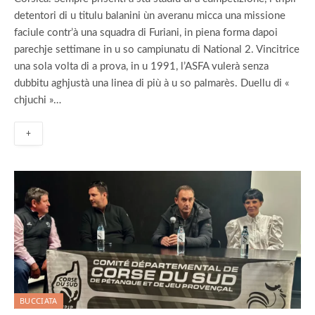
detentori di u titulu balanini ùn averanu micca una missione
faciule contr’à una squadra di Furiani, in piena forma dapoi
parechje settimane in u so campiunatu di National 2. Vincitrice
una sola volta di a prova, in u 1991, l’ASFA vulerà senza
dubbitu aghjustà una linea di più à u so palmarès. Duellu di «
chjuchi »…
+
BUCCIATA