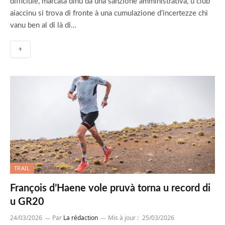
difficiule, marcata dinù da una sanzione amministrativa, u club
aiaccinu si trova di fronte à una cumulazione d’incertezze chì
vanu ben al di là di…
+
TRAIL
François d’Haene vole pruvà torna u record di
u GR20
24/03/2026
Par
La rédaction
Mis à jour :
25/03/2026