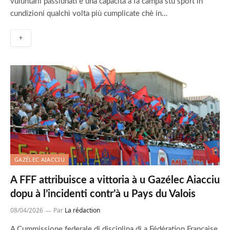
vuluntarii passiunati è una capacità à fà campà stu sport in
cundizioni qualchì volta più cumplicate chè in…
+
GAZÉLEC AIACCIU
A FFF attribuisce a vittoria à u Gazélec Aiacciu
dopu à l’incidenti contr’à u Pays du Valois
08/04/2026
Par
La rédaction
A Cummissione federale di disciplina di a Fédération Française