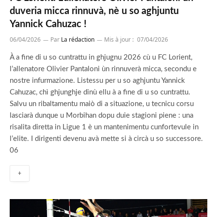
duveria micca rinnuvà, nè u so aghjuntu
Yannick Cahuzac !
06/04/2026
Par
La rédaction
Mis à jour :
07/04/2026
À a fine di u so cuntrattu in ghjugnu 2026 cù u FC Lorient,
l’allenatore Olivier Pantaloni ùn rinnuverà micca, secondu e
nostre infurmazione. Listessu per u so aghjuntu Yannick
Cahuzac, chì ghjunghje dinù ellu à a fine di u so cuntrattu.
Salvu un ribaltamentu maiò di a situazione, u tecnicu corsu
lasciarà dunque u Morbihan dopu duie stagioni piene : una
risalita diretta in Ligue 1 è un mantenimentu cunfortevule in
l’elite. I dirigenti devenu avà mette si à circà u so successore.
06
+