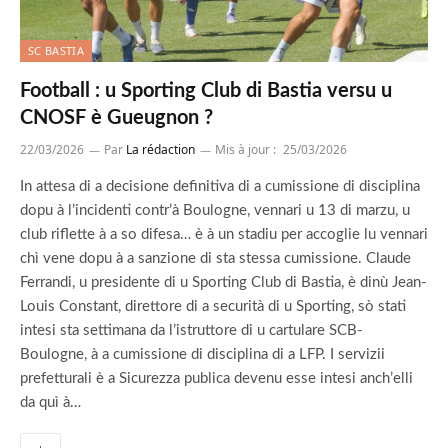
SC BASTIA
Football : u Sporting Club di Bastia versu u
CNOSF è Gueugnon ?
22/03/2026
Par
La rédaction
Mis à jour :
25/03/2026
In attesa di a decisione definitiva di a cumissione di disciplina
dopu à l’incidenti contr’à Boulogne, vennari u 13 di marzu, u
club riflette à a so difesa… è à un stadiu per accoglie lu vennari
chì vene dopu à a sanzione di sta stessa cumissione. Claude
Ferrandi, u presidente di u Sporting Club di Bastia, è dinù Jean-
Louis Constant, direttore di a securità di u Sporting, sò stati
intesi sta settimana da l’istruttore di u cartulare SCB-
Boulogne, à a cumissione di disciplina di a LFP. I servizii
prefetturali è a Sicurezza publica devenu esse intesi anch’elli
da quì à…