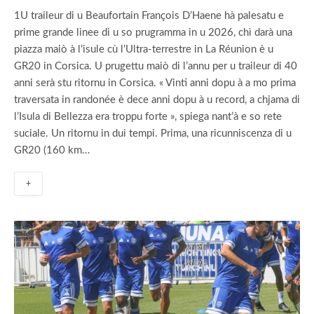
1U traileur di u Beaufortain François D’Haene hà palesatu e
prime grande linee di u so prugramma in u 2026, chì darà una
piazza maiò à l’isule cù l’Ultra-terrestre in La Réunion è u
GR20 in Corsica. U prugettu maiò di l’annu per u traileur di 40
anni serà stu ritornu in Corsica. « Vinti anni dopu à a mo prima
traversata in randonée è dece anni dopu à u record, a chjama di
l’Isula di Bellezza era troppu forte », spiega nant’à e so rete
suciale. Un ritornu in dui tempi. Prima, una ricunniscenza di u
GR20 (160 km…
+