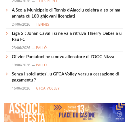
26/06/2026
+ DI SPORTI
A Scola Municipale di Tennis d’Aiacciu celebra a so prima
annata cù 180 ghjovani licenziati
24/06/2026
TENNIS
Liga 2 : Johan Cavalli si ne và à ritruvà Thierry Debès à u
Pau FC
23/06/2026
PALLÒ
Olivier Pantaloni hè u novu allenatore di l’OGC Nizza
19/06/2026
PALLÒ
Senza i soldi attesi, u GFCA Volley versu a cessazione di
pagamentu ?
16/06/2026
GFCA VOLLEY