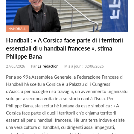
HANDBALL
Handball : « A Corsica face parte di i territorii
essenziali di u handball francese », stima
Philippe Bana
27/05/2026
Par
La rédaction
Mis à jour :
02/06/2026
Per a so 99a Assemblea Generale, a Federazione Francese di
Handball hà sceltu a Corsica è u Palazzu di i Cungressi
d’Aiacciu per accoglie i so travaglii, un avvenimentu urganizatu
solu per a seconda volta in a so storia nant’à l’Isula. Per
Philippe Bana, sta scelta hè luntana da esse simbolica : « A
Corsica face parte di quelli territorii ch’e chjamu territorii
essenziali per u handball francese. Hè una terra induve esiste
una vera cultura di handball, cù dirigenti assai impegnati,