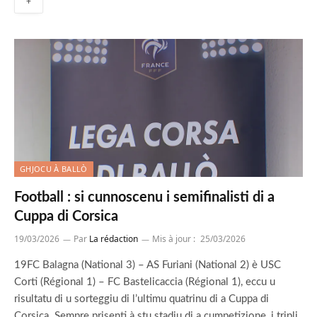
+
GHJOCU À BALLÒ
Football : si cunnoscenu i semifinalisti di a
Cuppa di Corsica
19/03/2026
Par
La rédaction
Mis à jour :
25/03/2026
19FC Balagna (National 3) – AS Furiani (National 2) è USC
Corti (Régional 1) – FC Bastelicaccia (Régional 1), eccu u
risultatu di u sorteggiu di l’ultimu quatrinu di a Cuppa di
Corsica. Sempre prisenti à stu stadiu di a cumpetizione, i tripli