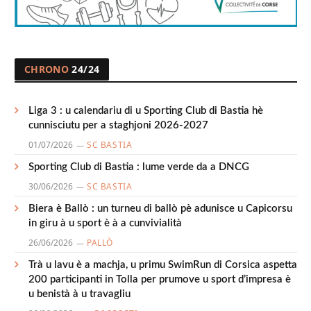
CHRONO
24/24
Liga 3 : u calendariu di u Sporting Club di Bastia hè
cunnisciutu per a staghjoni 2026-2027
01/07/2026
SC BASTIA
Sporting Club di Bastia : lume verde da a DNCG
30/06/2026
SC BASTIA
Biera è Ballò : un turneu di ballò pè adunisce u Capicorsu
in giru à u sport è à a cunvivialità
26/06/2026
PALLÒ
Trà u lavu è a machja, u primu SwimRun di Corsica aspetta
200 participanti in Tolla per prumove u sport d’impresa è
u benistà à u travagliu