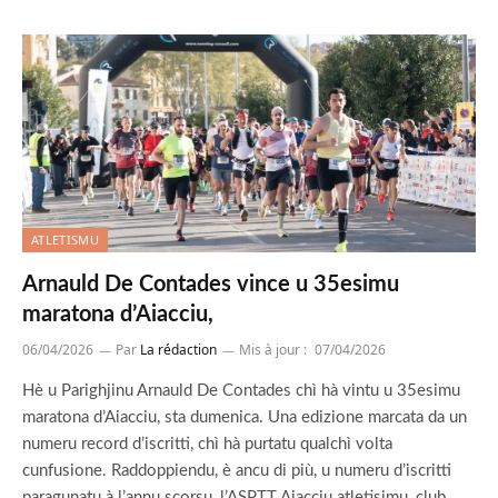
ATLETISMU
Arnauld De Contades vince u 35esimu
maratona d’Aiacciu,
06/04/2026
Par
La rédaction
Mis à jour :
07/04/2026
Hè u Parighjinu Arnauld De Contades chì hà vintu u 35esimu
maratona d’Aiacciu, sta dumenica. Una edizione marcata da un
numeru record d’iscritti, chì hà purtatu qualchì volta
cunfusione. Raddoppiendu, è ancu di più, u numeru d’iscritti
paragunatu à l’annu scorsu, l’ASPTT Aiacciu atletisimu, club