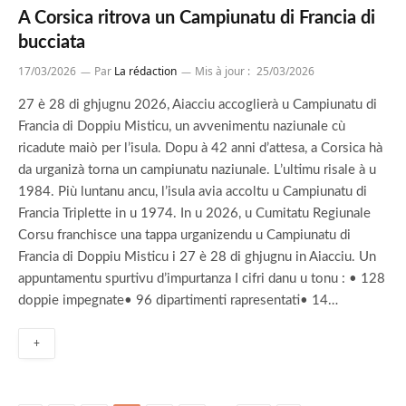
A Corsica ritrova un Campiunatu di Francia di
bucciata
17/03/2026
Par
La rédaction
Mis à jour :
25/03/2026
27 è 28 di ghjugnu 2026, Aiacciu accoglierà u Campiunatu di
Francia di Doppiu Misticu, un avvenimentu naziunale cù
ricadute maiò per l’isula. Dopu à 42 anni d’attesa, a Corsica hà
da urganizà torna un campiunatu naziunale. L’ultimu risale à u
1984. Più luntanu ancu, l’isula avia accoltu u Campiunatu di
Francia Triplette in u 1974. In u 2026, u Cumitatu Regiunale
Corsu franchisce una tappa urganizendu u Campiunatu di
Francia di Doppiu Misticu i 27 è 28 di ghjugnu in Aiacciu. Un
appuntamentu spurtivu d’impurtanza I cifri danu u tonu : • 128
doppie impegnate• 96 dipartimenti rapresentati• 14…
+