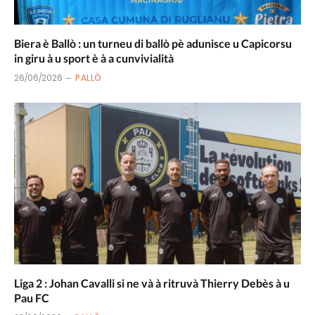
Biera è Ballò : un turneu di ballò pè adunisce u Capicorsu
in giru à u sport è à a cunvivialità
26/06/2026
PALLÒ
Liga 2 : Johan Cavalli si ne và à ritruvà Thierry Debès à u
Pau FC