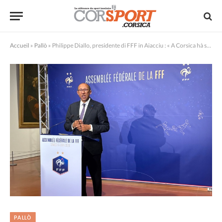
Accueil
»
Pallò
»
Philippe Diallo, presidente di FFF in Aiacciu : « A Corsica hà sempre a so piazza in u football prufessiunale francese »
PALLÒ