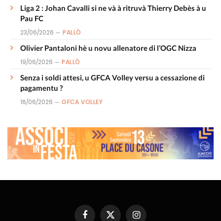
Liga 2 : Johan Cavalli si ne và à ritruvà Thierry Debès à u
Pau FC
23/06/2026
PALLÒ
Olivier Pantaloni hè u novu allenatore di l’OGC Nizza
19/06/2026
PALLÒ
Senza i soldi attesi, u GFCA Volley versu a cessazione di
pagamentu ?
16/06/2026
GFCA VOLLEY
Facebook
X
Instagram