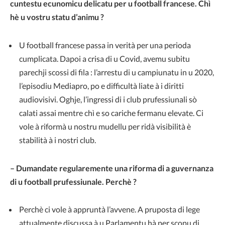
cuntestu ecunomicu delicatu per u football francese. Chì
hè u vostru statu d’animu ?
U football francese passa in verità per una perioda
cumplicata. Dapoi a crisa di u Covid, avemu subitu
parechji scossi di fila : l’arrestu di u campiunatu in u 2020,
l’episodiu Mediapro, po e difficultà liate à i diritti
audiovisivi. Oghje, l’ingressi di i club prufessiunali sò
calati assai mentre chì e so cariche fermanu elevate. Ci
vole à riformà u nostru mudellu per ridà visibilità è
stabilità à i nostri club.
– Dumandate regularemente una riforma di a guvernanza
di u football prufessiunale. Perchè ?
Perchè ci vole à appruntà l’avvene. A pruposta di lege
attualmente discussa à u Parlamentu hà per scopu di