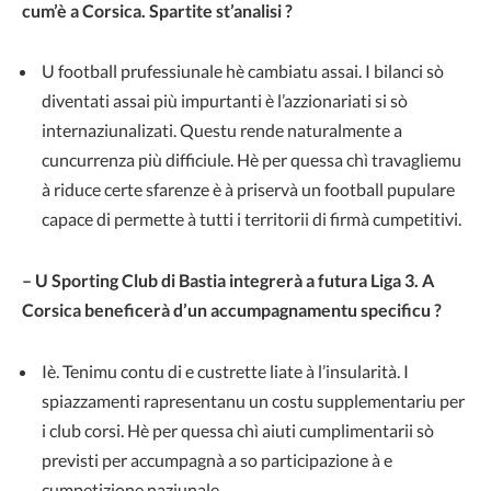
cum’è a Corsica. Spartite st’analisi ?
U football prufessiunale hè cambiatu assai. I bilanci sò
diventati assai più impurtanti è l’azzionariati si sò
internaziunalizati. Questu rende naturalmente a
cuncurrenza più difficiule. Hè per quessa chì travagliemu
à riduce certe sfarenze è à priservà un football pupulare
capace di permette à tutti i territorii di firmà cumpetitivi.
– U Sporting Club di Bastia integrerà a futura Liga 3. A
Corsica beneficerà d’un accumpagnamentu specificu ?
Iè. Tenimu contu di e custrette liate à l’insularità. I
spiazzamenti rapresentanu un costu supplementariu per
i club corsi. Hè per quessa chì aiuti cumplimentarii sò
previsti per accumpagnà a so participazione à e
cumpetizione naziunale.