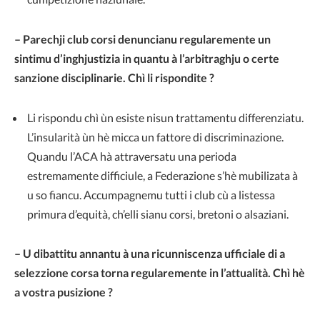
– Parechji club corsi denuncianu regularemente un
sintimu d’inghjustizia in quantu à l’arbitraghju o certe
sanzione disciplinarie. Chì li rispondite ?
Li rispondu chì ùn esiste nisun trattamentu differenziatu.
L’insularità ùn hè micca un fattore di discriminazione.
Quandu l’ACA hà attraversatu una perioda
estremamente difficiule, a Federazione s’hè mubilizata à
u so fiancu. Accumpagnemu tutti i club cù a listessa
primura d’equità, ch’elli sianu corsi, bretoni o alsaziani.
– U dibattitu annantu à una ricunniscenza ufficiale di a
selezzione corsa torna regularemente in l’attualità. Chì hè
a vostra pusizione ?