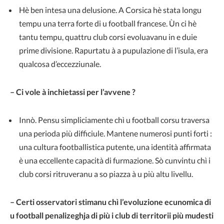
Hè ben intesa una delusione. A Corsica hè stata longu
tempu una terra forte di u football francese. Ùn ci hè
tantu tempu, quattru club corsi evoluavanu in e duie
prime divisione. Rapurtatu à a pupulazione di l’isula, era
qualcosa d’eccezziunale.
– Ci vole à inchietassi per l’avvene ?
Innò. Pensu simpliciamente chì u football corsu traversa
una perioda più difficiule. Mantene numerosi punti forti :
una cultura footballistica putente, una identità affirmata
è una eccellente capacità di furmazione. Sò cunvintu chì i
club corsi ritruveranu a so piazza à u più altu livellu.
– Certi osservatori stimanu chì l’evoluzione ecunomica di
u football penalizeghja di più i club di territorii più mudesti