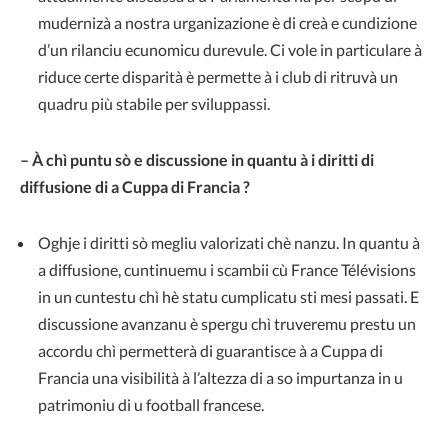
mudernizà a nostra urganizazione è di creà e cundizione
d’un rilanciu ecunomicu durevule. Ci vole in particulare à
riduce certe disparità è permette à i club di ritruvà un
quadru più stabile per sviluppassi.
– À chì puntu sò e discussione in quantu à i diritti di
diffusione di a Cuppa di Francia ?
Oghje i diritti sò megliu valorizati chè nanzu. In quantu à
a diffusione, cuntinuemu i scambii cù France Télévisions
in un cuntestu chì hè statu cumplicatu sti mesi passati. E
discussione avanzanu è spergu chì truveremu prestu un
accordu chì permetterà di guarantisce à a Cuppa di
Francia una visibilità à l’altezza di a so impurtanza in u
patrimoniu di u football francese.