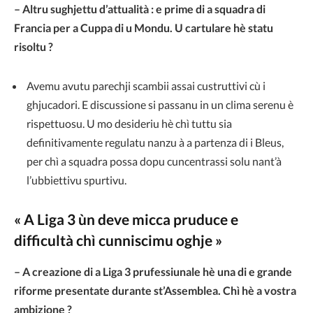
– Altru sughjettu d’attualità : e prime di a squadra di
Francia per a Cuppa di u Mondu. U cartulare hè statu
risoltu ?
Avemu avutu parechji scambii assai custruttivi cù i
ghjucadori. E discussione si passanu in un clima serenu è
rispettuosu. U mo desideriu hè chì tuttu sia
definitivamente regulatu nanzu à a partenza di i Bleus,
per chì a squadra possa dopu cuncentrassi solu nant’à
l’ubbiettivu spurtivu.
« A Liga 3 ùn deve micca pruduce e
difficultà chì cunniscimu oghje »
– A creazione di a Liga 3 prufessiunale hè una di e grande
riforme presentate durante st’Assemblea. Chì hè a vostra
ambizione ?