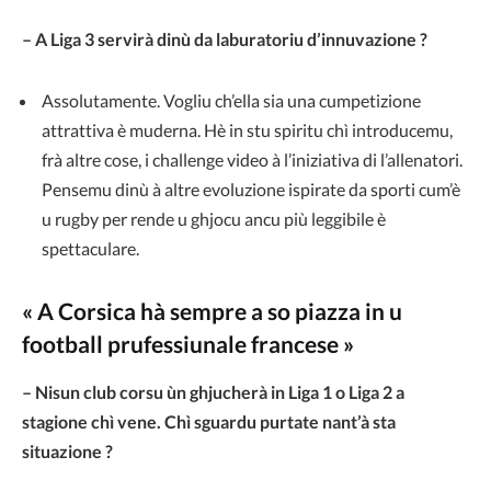
– A Liga 3 servirà dinù da laburatoriu d’innuvazione ?
Assolutamente. Vogliu ch’ella sia una cumpetizione
attrattiva è muderna. Hè in stu spiritu chì introducemu,
frà altre cose, i challenge video à l’iniziativa di l’allenatori.
Pensemu dinù à altre evoluzione ispirate da sporti cum’è
u rugby per rende u ghjocu ancu più leggibile è
spettaculare.
« A Corsica hà sempre a so piazza in u
football prufessiunale francese »
– Nisun club corsu ùn ghjucherà in Liga 1 o Liga 2 a
stagione chì vene. Chì sguardu purtate nant’à sta
situazione ?