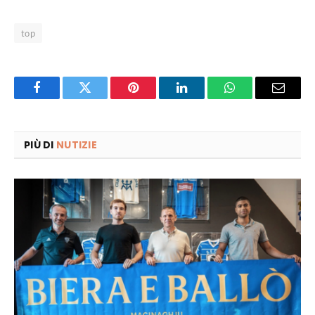
top
Facebook
Twitter
Pinterest
LinkedIn
WhatsApp
Email
PIÙ DI
NUTIZIE