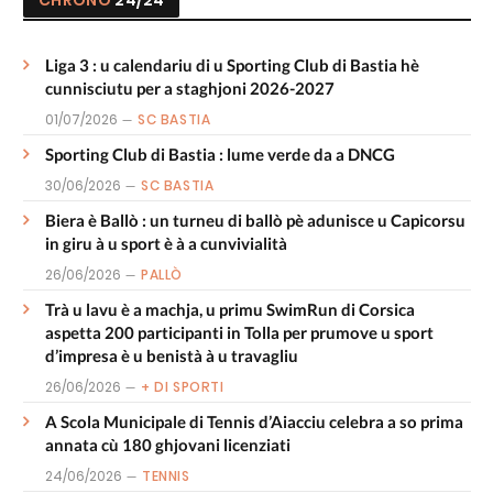
CHRONO
24/24
Liga 3 : u calendariu di u Sporting Club di Bastia hè
cunnisciutu per a staghjoni 2026-2027
01/07/2026
SC BASTIA
Sporting Club di Bastia : lume verde da a DNCG
30/06/2026
SC BASTIA
Biera è Ballò : un turneu di ballò pè adunisce u Capicorsu
in giru à u sport è à a cunvivialità
26/06/2026
PALLÒ
Trà u lavu è a machja, u primu SwimRun di Corsica
aspetta 200 participanti in Tolla per prumove u sport
d’impresa è u benistà à u travagliu
26/06/2026
+ DI SPORTI
A Scola Municipale di Tennis d’Aiacciu celebra a so prima
annata cù 180 ghjovani licenziati
24/06/2026
TENNIS