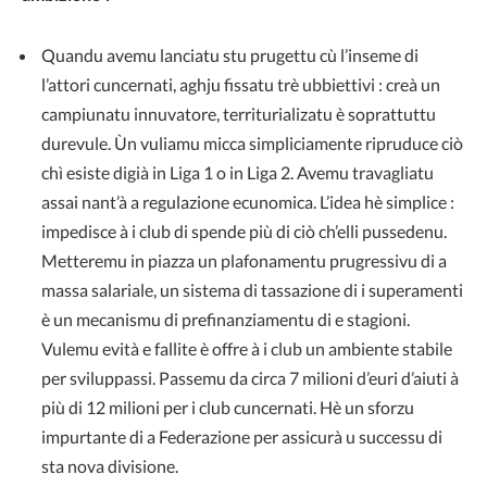
Quandu avemu lanciatu stu prugettu cù l’inseme di
l’attori cuncernati, aghju fissatu trè ubbiettivi : creà un
campiunatu innuvatore, territurializatu è soprattuttu
durevule. Ùn vuliamu micca simpliciamente ripruduce ciò
chì esiste digià in Liga 1 o in Liga 2. Avemu travagliatu
assai nant’à a regulazione ecunomica. L’idea hè simplice :
impedisce à i club di spende più di ciò ch’elli pussedenu.
Metteremu in piazza un plafonamentu prugressivu di a
massa salariale, un sistema di tassazione di i superamenti
è un mecanismu di prefinanziamentu di e stagioni.
Vulemu evità e fallite è offre à i club un ambiente stabile
per sviluppassi. Passemu da circa 7 milioni d’euri d’aiuti à
più di 12 milioni per i club cuncernati. Hè un sforzu
impurtante di a Federazione per assicurà u successu di
sta nova divisione.