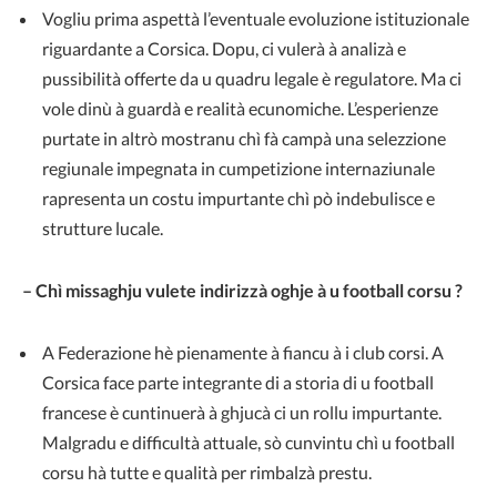
Vogliu prima aspettà l’eventuale evoluzione istituzionale
riguardante a Corsica. Dopu, ci vulerà à analizà e
pussibilità offerte da u quadru legale è regulatore. Ma ci
vole dinù à guardà e realità ecunomiche. L’esperienze
purtate in altrò mostranu chì fà campà una selezzione
regiunale impegnata in cumpetizione internaziunale
rapresenta un costu impurtante chì pò indebulisce e
strutture lucale.
– Chì missaghju vulete indirizzà oghje à u football corsu ?
A Federazione hè pienamente à fiancu à i club corsi. A
Corsica face parte integrante di a storia di u football
francese è cuntinuerà à ghjucà ci un rollu impurtante.
Malgradu e difficultà attuale, sò cunvintu chì u football
corsu hà tutte e qualità per rimbalzà prestu.