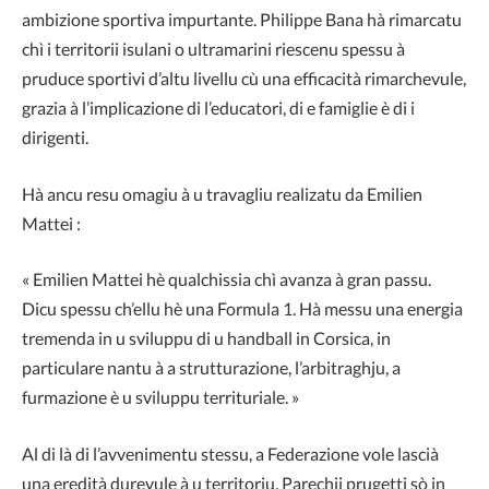
ambizione sportiva impurtante. Philippe Bana hà rimarcatu
chì i territorii isulani o ultramarini riescenu spessu à
pruduce sportivi d’altu livellu cù una efficacità rimarchevule,
grazia à l’implicazione di l’educatori, di e famiglie è di i
dirigenti.
Hà ancu resu omagiu à u travagliu realizatu da
Emilien
Mattei
:
« Emilien Mattei hè qualchissia chì avanza à gran passu.
Dicu spessu ch’ellu hè una Formula 1. Hà messu una energia
tremenda in u sviluppu di u handball in Corsica, in
particulare nantu à a strutturazione, l’arbitraghju, a
furmazione è u sviluppu territuriale. »
Al di là di l’avvenimentu stessu, a Federazione vole lascià
una eredità durevule à u territoriu. Parechji prugetti sò in