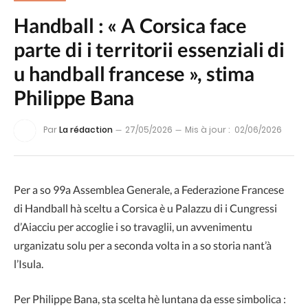
Handball : « A Corsica face
parte di i territorii essenziali di
u handball francese », stima
Philippe Bana
Par
La rédaction
27/05/2026
Mis à jour :
02/06/2026
Per a so 99a Assemblea Generale, a Federazione Francese
di Handball hà sceltu a Corsica è u Palazzu di i Cungressi
d’Aiacciu per accoglie i so travaglii, un avvenimentu
urganizatu solu per a seconda volta in a so storia nant’à
l’Isula.
Per
Philippe Bana
, sta scelta hè luntana da esse simbolica :