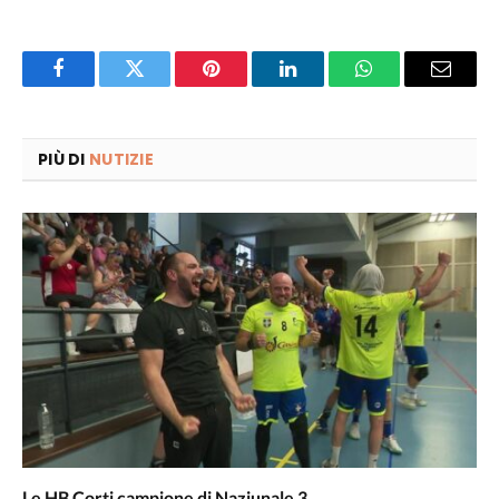
Facebook
Twitter
Pinterest
LinkedIn
WhatsApp
Email
PIÙ DI
NUTIZIE
Le HB Corti campione di Naziunale 3