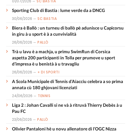
01/07/2026
SC BASTIA
Sporting Club di Bastia : lume verde da a DNCG
30/06/2026
SC BASTIA
Biera è Ballò : un turneu di ballò pè adunisce u Capicorsu
in giru à u sport è à a cunvivialità
26/06/2026
PALLÒ
Trà u lavu è a machja, u primu SwimRun di Corsica
aspetta 200 participanti in Tolla per prumove u sport
d’impresa è u benistà à u travagliu
26/06/2026
+ DI SPORTI
A Scola Municipale di Tennis d’Aiacciu celebra a so prima
annata cù 180 ghjovani licenziati
24/06/2026
TENNIS
Liga 2 : Johan Cavalli si ne và à ritruvà Thierry Debès à u
Pau FC
23/06/2026
PALLÒ
Olivier Pantaloni hè u novu allenatore di l’OGC Nizza