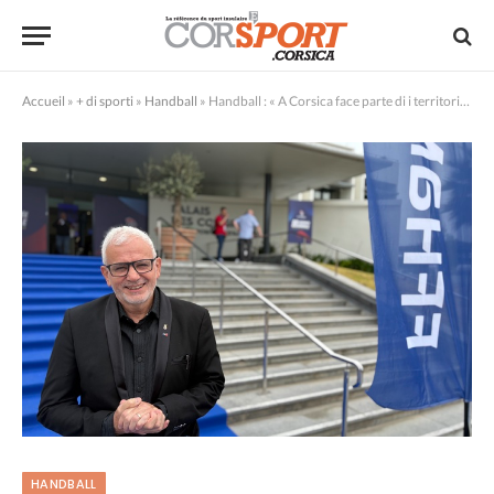
Accueil
»
+ di sporti
»
Handball
»
Handball : « A Corsica face parte di i territorii essenziali di u handball francese », stima Philippe Bana
HANDBALL