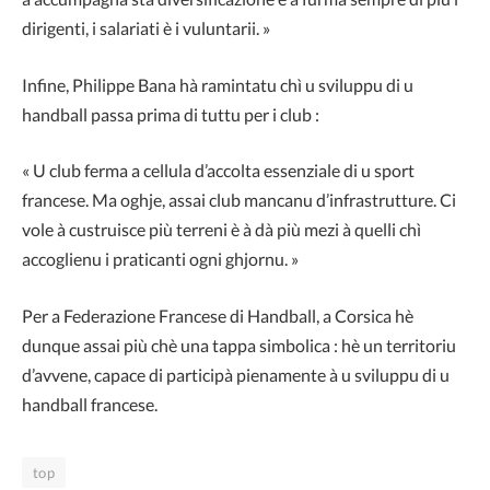
dirigenti, i salariati è i vuluntarii. »
Infine, Philippe Bana hà ramintatu chì u sviluppu di u
handball passa prima di tuttu per i club :
« U club ferma a cellula d’accolta essenziale di u sport
francese. Ma oghje, assai club mancanu d’infrastrutture. Ci
vole à custruisce più terreni è à dà più mezi à quelli chì
accoglienu i praticanti ogni ghjornu. »
Per a Federazione Francese di Handball, a Corsica hè
dunque assai più chè una tappa simbolica : hè un territoriu
d’avvene, capace di participà pienamente à u sviluppu di u
handball francese.
top