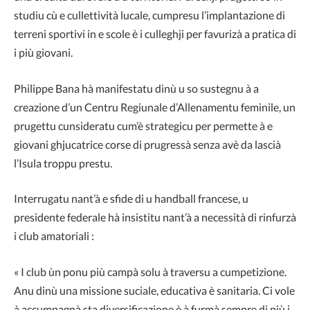
studiu cù e cullettività lucale, cumpresu l’implantazione di
terreni sportivi in e scole è i culleghji per favurizà a pratica di
i più giovani.
Philippe Bana hà manifestatu dinù u so sustegnu à a
creazione d’un Centru Regiunale d’Allenamentu feminile, un
prugettu cunsideratu cum’è strategicu per permette à e
giovani ghjucatrice corse di prugressà senza avè da lascià
l’Isula troppu prestu.
Interrugatu nant’à e sfide di u handball francese, u
presidente federale hà insistitu nant’à a necessità di rinfurzà
i club amatoriali :
« I club ùn ponu più campà solu à traversu a cumpetizione.
Anu dinù una missione suciale, educativa è sanitaria. Ci vole
à accumpagnà sta diversificazione è à furmà sempre di più i