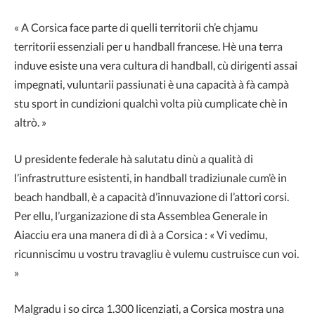
« A Corsica face parte di quelli territorii ch’e chjamu
territorii essenziali per u handball francese. Hè una terra
induve esiste una vera cultura di handball, cù dirigenti assai
impegnati, vuluntarii passiunati è una capacità à fà campà
stu sport in cundizioni qualchì volta più cumplicate chè in
altrò. »
U presidente federale hà salutatu dinù a qualità di
l’infrastrutture esistenti, in handball tradiziunale cum’è in
beach handball, è a capacità d’innuvazione di l’attori corsi.
Per ellu, l’urganizazione di sta Assemblea Generale in
Aiacciu era una manera di dì à a Corsica : « Vi vedimu,
ricunniscimu u vostru travagliu è vulemu custruisce cun voi.
»
Malgradu i so circa 1.300 licenziati, a Corsica mostra una