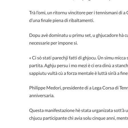
Trà l’omi, un ritornu vincitore per i tennismani di 
d’una finale piena di ribaltamenti.
Dopu avè dominatu u primu set, u ghjucadore hà cunn
necessarie per impone si.
« Ci sò stati parechji fatti di ghjocu. Ùn simu micc
partita. Aghju persu i mo mezi è ci era dinù a stan
sappiutu vultà cù a forza mentale è luttà sin’à a fin
Philippe Medori
, presidente di a Lega Corsa di Tenn
anniversaria.
Questa manifestazione hè stata urganizata sott’à u s
chjucu participante chì avia solu cinque anni, mentr