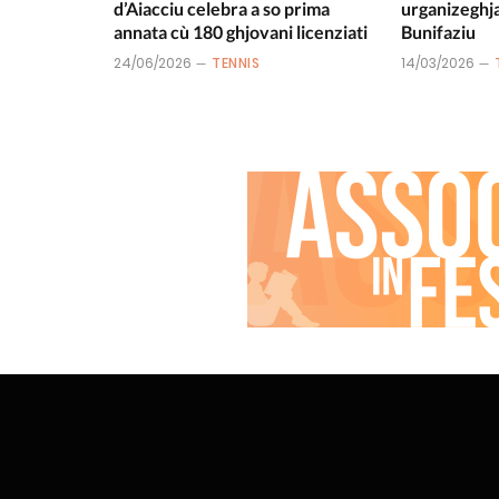
d’Aiacciu celebra a so prima
urganizeghja 
annata cù 180 ghjovani licenziati
Bunifaziu
24/06/2026
TENNIS
14/03/2026