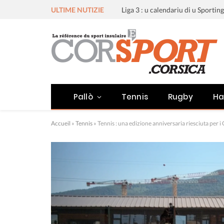
ULTIME NUTIZIE
Pallò
Tennis
Rugby
Ha
Accueil
»
Tennis
»
Tennis : una edizione anniversaria riesciuta per i