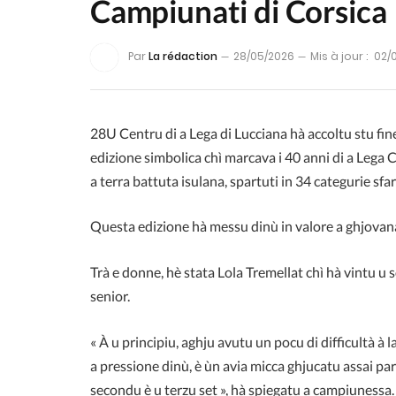
Campiunati di Corsica
Par
La rédaction
28/05/2026
Mis à jour :
02/
28U Centru di a Lega di Lucciana hà accoltu stu fine
edizione simbolica chì marcava i 40 anni di a Lega C
a terra battuta isulana, spartuti in 34 categurie sfa
Questa edizione hà messu dinù in valore a ghjovana
Trà e donne, hè stata
Lola Tremellat
chì hà vintu u 
senior.
« À u principiu, aghju avutu un pocu di difficultà à l
a pressione dinù, è ùn avia micca ghjucatu assai par
secondu è u terzu set », hà spiegatu a campiunessa.