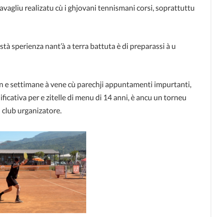
ravagliu realizatu cù i ghjovani tennismani corsi, soprattuttu
stà sperienza nant’à a terra battuta è di preparassi à u
in e settimane à vene cù parechji appuntamenti impurtanti,
lificativa per e zitelle di menu di 14 anni, è ancu un torneu
u club urganizatore.