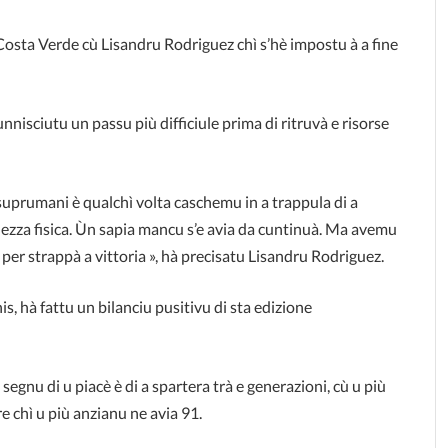
a Costa Verde cù
Lisandru Rodriguez
chì s’hè impostu à a fine
isciutu un passu più difficiule prima di ritruvà e risorse
a suprumani è qualchì volta caschemu in a trappula di a
chezza fisica. Ùn sapia mancu s’e avia da cuntinuà. Ma avemu
e per strappà a vittoria », hà precisatu Lisandru Rodriguez.
is, hà fattu un bilanciu pusitivu di sta edizione
egnu di u piacè è di a spartera trà e generazioni, cù u più
e chì u più anzianu ne avia 91.