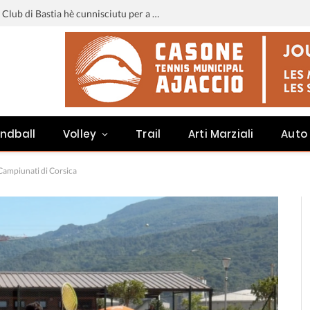
Liga 3 : u calendariu di u Sporting Club di Bastia hè cunnisciutu per a staghjoni 2026-2027
ndball
Volley
Trail
Arti Marziali
Auto
 Campiunati di Corsica