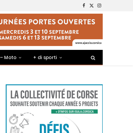
Facebook
X
Instagram
(Twitter)
 – Moto
+ di sporti