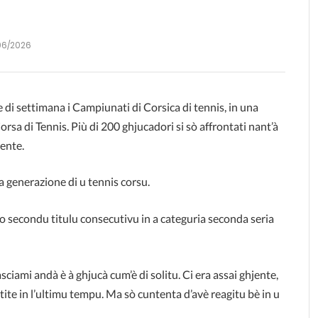
06/2026
 di settimana i Campiunati di Corsica di tennis, in una
orsa di Tennis. Più di 200 ghjucadori si sò affrontati nant’à
rente.
 generazione di u tennis corsu.
so secondu titulu consecutivu in a categuria seconda seria
asciami andà è à ghjucà cum’è di solitu. Ci era assai ghjente,
tite in l’ultimu tempu. Ma sò cuntenta d’avè reagitu bè in u