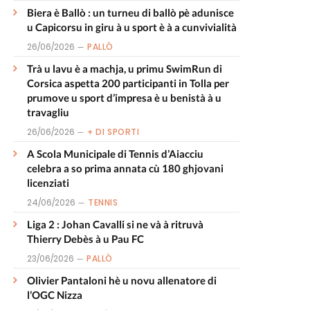
Biera è Ballò : un turneu di ballò pè adunisce
u Capicorsu in giru à u sport è à a cunvivialità
26/06/2026
PALLÒ
Trà u lavu è a machja, u primu SwimRun di
Corsica aspetta 200 participanti in Tolla per
prumove u sport d’impresa è u benistà à u
travagliu
26/06/2026
+ DI SPORTI
A Scola Municipale di Tennis d’Aiacciu
celebra a so prima annata cù 180 ghjovani
licenziati
24/06/2026
TENNIS
Liga 2 : Johan Cavalli si ne và à ritruvà
Thierry Debès à u Pau FC
23/06/2026
PALLÒ
Olivier Pantaloni hè u novu allenatore di
l’OGC Nizza