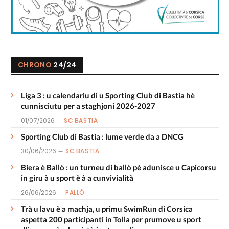
CHRONO
24/24
Liga 3 : u calendariu di u Sporting Club di Bastia hè
cunnisciutu per a staghjoni 2026-2027
01/07/2026
SC BASTIA
Sporting Club di Bastia : lume verde da a DNCG
30/06/2026
SC BASTIA
Biera è Ballò : un turneu di ballò pè adunisce u Capicorsu
in giru à u sport è à a cunvivialità
26/06/2026
PALLÒ
Trà u lavu è a machja, u primu SwimRun di Corsica
aspetta 200 participanti in Tolla per prumove u sport