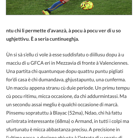
ntu chì li permette d’avanzà, à pocu à pocu ver di u so
ughjettivu. È a seria cuntinueghja.
Ùn si sà s’ellu ci vole à esse suddisfatu o diillusu dopu à u
macciu di u GFCA eri in Mezzavia di fronte à Valenciennes.
Una partita chì quantunque dopu quattru puntu pigliati
for’di casa è chì dumandava, ghjustapuntu, una cunferma.
Un macciu appena stranu cù duie periode. Un primu tempu
cù pocu ritimu, micca occasione, da chì addurmintassi. Ma
un secondu assai megliu è qualchì occasione di marcà.
Pinsemu sopratuttu à Blayac (52ma), Ndao, chì hà fattu
un’intrata interessante (68ma) o Armand, in tutti i colpi ma
sfurtunatu è micca abbastanza precisu. A precisione in
l’ultima passa, a decione ghjusta à l’intrata di u spaziu di