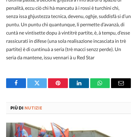
penalità, eccu ciò chì hà mancatu à i rossi è turchini chì,
senza issa ghjustezza tecnica, devenu, oghje, suddisfà si d’un
puntu. Un puntu chì quantunque, li permette d’avanzà, di
cuntà ne vintisette dopu à vintitrè partite, è, à tempu, d’esse
rassicurati in difese (una sola realisazione incasciata in trè
partite) è di cuntinuà a seria (trè macci senzz perde). Un
seria da mantene, issu vennari à u Red Star
Facebook
Twitter
Pinterest
LinkedIn
WhatsApp
Email
PIÙ DI
NUTIZIE