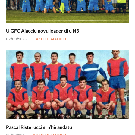
U GFC Aiacciu novu leader di u N3
07/09/2025
GAZÉLEC AIACCIU
Pascal Risterucci si n’hè andatu