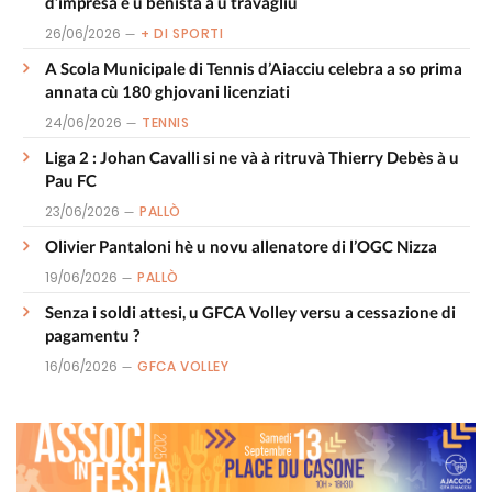
d’impresa è u benistà à u travagliu
26/06/2026
+ DI SPORTI
A Scola Municipale di Tennis d’Aiacciu celebra a so prima
annata cù 180 ghjovani licenziati
24/06/2026
TENNIS
Liga 2 : Johan Cavalli si ne và à ritruvà Thierry Debès à u
Pau FC
23/06/2026
PALLÒ
Olivier Pantaloni hè u novu allenatore di l’OGC Nizza
19/06/2026
PALLÒ
Senza i soldi attesi, u GFCA Volley versu a cessazione di
pagamentu ?
16/06/2026
GFCA VOLLEY