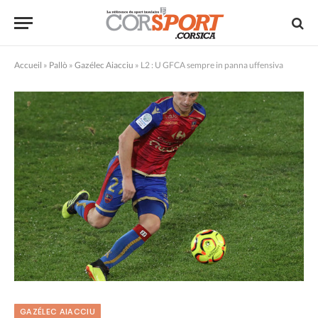
Accueil
»
Pallò
»
Gazélec Aiacciu
»
L2 : U GFCA sempre in panna uffensiva
GAZÉLEC AIACCIU