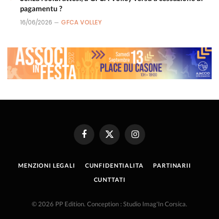
pagamentu ?
16/06/2026
GFCA VOLLEY
Facebook
X
Instagram
(Twitter)
MENZIONI LEGALI
CUNFIDENTIALITA
PARTINARII
CUNTTATI
© 2026 PP Edition. Conception : Studio Imag'In Corsica.