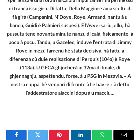
di francà issu giru. Di fattu, Della Maggiore avia sceltu di
fà girà (Campanini, N’Doye, Roye, Armand, nantu à u
bancu, Guidi è Palmieri suspesi). È l’Avversariu, ellu, hà
pussutu tene novanta minute nanzu di calà, fisicamente, à
pocu à pocu. Tandu, u Gazelec, induve l’entrata di Jimmy
Roye in mezu tarrenu hè stata decisiva, hà fattu a
diferenza cù duie realisazione di Perquis (104a) è Roye
(113a). U GFCA ghjocherà in 32ma di finale, di
ghjennaghju, aspettendu, forse, à u PSG in Mezavia. « A
nostra cuppa, hè vennari di fronte à Le havre » à dettu
l’addestratore aiaccini dopu à u macciu…
Facebook
Twitter
Pinterest
LinkedIn
WhatsApp
Email