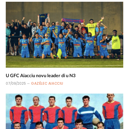
U GFC Aiacciu novu leader di u N3
07/09/2025
GAZÉLEC AIACCIU