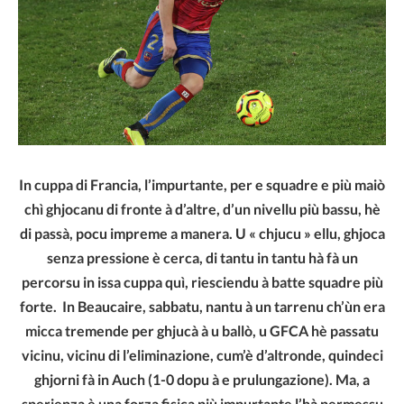
In cuppa di Francia, l’impurtante, per e squadre e più maiò
chì ghjocanu di fronte à d’altre, d’un nivellu più bassu, hè
di passà, pocu impreme a manera. U « chjucu » ellu, ghjoca
senza pressione è cerca, di tantu in tantu hà fà un
percorsu in issa cuppa quì, riesciendu à batte squadre più
forte. In Beaucaire, sabbatu, nantu à un tarrenu ch’ùn era
micca tremende per ghjucà à u ballò, u GFCA hè passatu
vicinu, vicinu di l’eliminazione, cum’è d’altronde, quindeci
ghjorni fà in Auch (1-0 dopu à e prulungazione). Ma, a
sperienza è una forza fisica più impurtante l’hà permessu