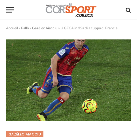
Accueil
»
Pallò
»
Gazélec Aiacciu
»
U GFCA in 32a di a cuppa di Francia
GAZÉLEC AIACCIU