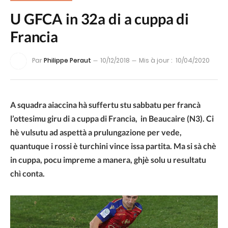
U GFCA in 32a di a cuppa di
Francia
Par
Philippe Peraut
10/12/2018
Mis à jour :
10/04/2020
A squadra aiaccina hà suffertu stu sabbatu per francà
l’ottesimu giru di a cuppa di Francia, in Bea
ucaire (N3). Ci
hè vulsutu ad aspettà a prulungazione per vede,
quantuque i rossi è turchini vince issa partita. Ma si sà chè
in cuppa, pocu impreme a manera, ghjè solu u resultatu
chì conta.