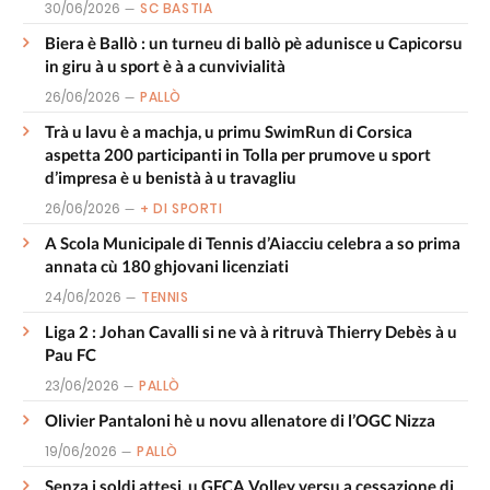
30/06/2026
SC BASTIA
Biera è Ballò : un turneu di ballò pè adunisce u Capicorsu
in giru à u sport è à a cunvivialità
26/06/2026
PALLÒ
Trà u lavu è a machja, u primu SwimRun di Corsica
aspetta 200 participanti in Tolla per prumove u sport
d’impresa è u benistà à u travagliu
26/06/2026
+ DI SPORTI
A Scola Municipale di Tennis d’Aiacciu celebra a so prima
annata cù 180 ghjovani licenziati
24/06/2026
TENNIS
Liga 2 : Johan Cavalli si ne và à ritruvà Thierry Debès à u
Pau FC
23/06/2026
PALLÒ
Olivier Pantaloni hè u novu allenatore di l’OGC Nizza
19/06/2026
PALLÒ
Senza i soldi attesi, u GFCA Volley versu a cessazione di