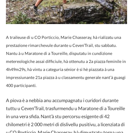
A traileuse di u CO Porticcio, Marie Chasseray, hà rializatu una
prestazione rimarchevule durante u Ceven’Trail, stu sabbatu.
Nantu à u Maratone di a Toureille, disputatu in cundizione
metereologiche assai difficiule, hà ottenutu a 2a piazza feminile in
4h49m29s, hà vintu a categuria sénior è si hè piazzata à una
impressiunante 21a piazza à u classamentu generale nant’à guasgi
400 participanti.
A piova è a nebbia anu accumpagnatu i curidori durante
tuttu u Ceven’Trail, trasfurmendu u Maratone di a Toureille
in una vera sfida. Nant’à stu percorsu esigente di 42
chilometri è 2 000 metri di dislivellu pusitivu, a licenziata di
u CO Porticcio, Marie Chasseray, hà dimustratu torna una