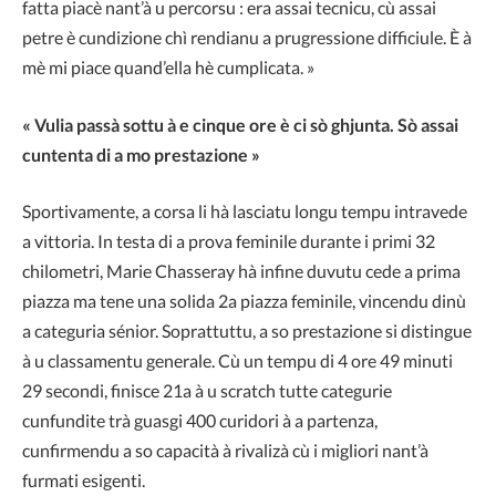
fatta piacè nant’à u percorsu : era assai tecnicu, cù assai
petre è cundizione chì rendianu a prugressione difficiule. È à
mè mi piace quand’ella hè cumplicata. »
« Vulia passà sottu à e cinque ore è ci sò ghjunta. Sò assai
cuntenta di a mo prestazione »
Sportivamente, a corsa li hà lasciatu longu tempu intravede
a vittoria. In testa di a prova feminile durante i primi 32
chilometri, Marie Chasseray hà infine duvutu cede a prima
piazza ma tene una solida 2a piazza feminile, vincendu dinù
a categuria sénior. Soprattuttu, a so prestazione si distingue
à u classamentu generale. Cù un tempu di 4 ore 49 minuti
29 secondi, finisce 21a à u scratch tutte categurie
cunfundite trà guasgi 400 curidori à a partenza,
cunfirmendu a so capacità à rivalizà cù i migliori nant’à
furmati esigenti.