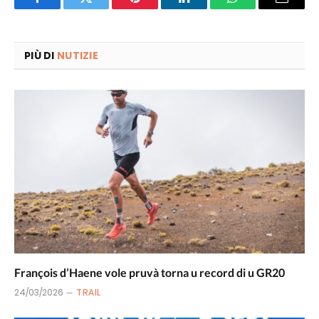
Facebook
Twitter
Pinterest
LinkedIn
WhatsApp
Email
PIÙ DI
NUTIZIE
François d’Haene vole pruvà torna u record di u GR20
24/03/2026
TRAIL