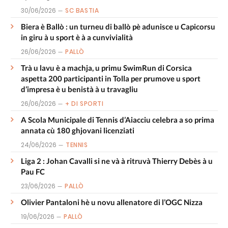
30/06/2026
SC BASTIA
Biera è Ballò : un turneu di ballò pè adunisce u Capicorsu
in giru à u sport è à a cunvivialità
26/06/2026
PALLÒ
Trà u lavu è a machja, u primu SwimRun di Corsica
aspetta 200 participanti in Tolla per prumove u sport
d’impresa è u benistà à u travagliu
26/06/2026
+ DI SPORTI
A Scola Municipale di Tennis d’Aiacciu celebra a so prima
annata cù 180 ghjovani licenziati
24/06/2026
TENNIS
Liga 2 : Johan Cavalli si ne và à ritruvà Thierry Debès à u
Pau FC
23/06/2026
PALLÒ
Olivier Pantaloni hè u novu allenatore di l’OGC Nizza
19/06/2026
PALLÒ