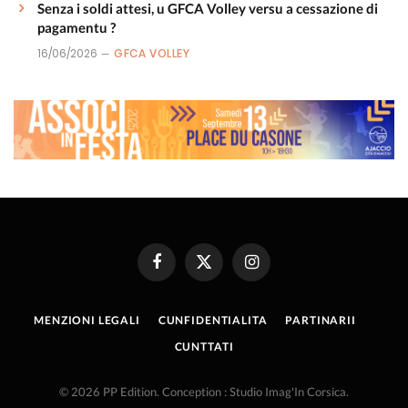
Senza i soldi attesi, u GFCA Volley versu a cessazione di
pagamentu ?
16/06/2026
GFCA VOLLEY
Facebook
X
Instagram
(Twitter)
MENZIONI LEGALI
CUNFIDENTIALITA
PARTINARII
CUNTTATI
© 2026 PP Edition. Conception : Studio Imag'In Corsica.