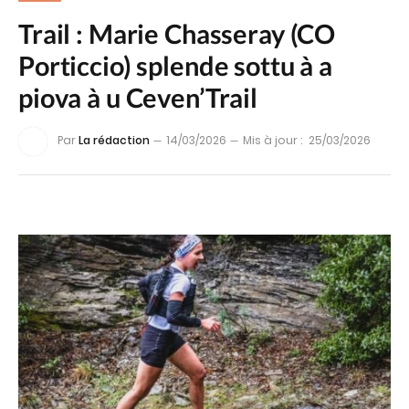
Trail : Marie Chasseray (CO
Porticcio) splende sottu à a
piova à u Ceven’Trail
Par
La rédaction
14/03/2026
Mis à jour :
25/03/2026