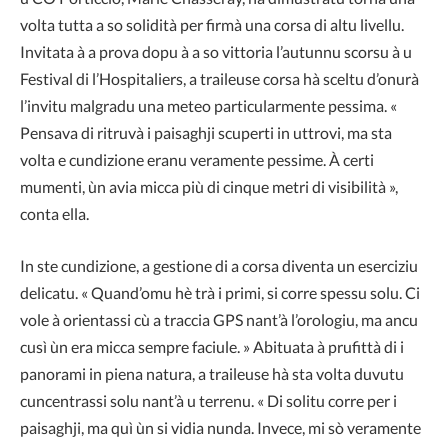
volta tutta a so solidità per firmà una corsa di altu livellu.
Invitata à a prova dopu à a so vittoria l’autunnu scorsu à u
Festival di l’Hospitaliers, a traileuse corsa hà sceltu d’onurà
l’invitu malgradu una meteo particularmente pessima. «
Pensava di ritruvà i paisaghji scuperti in uttrovi, ma sta
volta e cundizione eranu veramente pessime. À certi
mumenti, ùn avia micca più di cinque metri di visibilità »,
conta ella.
In ste cundizione, a gestione di a corsa diventa un eserciziu
delicatu. « Quand’omu hè trà i primi, si corre spessu solu. Ci
vole à orientassi cù a traccia GPS nant’à l’orologiu, ma ancu
cusì ùn era micca sempre faciule. » Abituata à prufittà di i
panorami in piena natura, a traileuse hà sta volta duvutu
cuncentrassi solu nant’à u terrenu. « Di solitu corre per i
paisaghji, ma quì ùn si vidia nunda. Invece, mi sò veramente