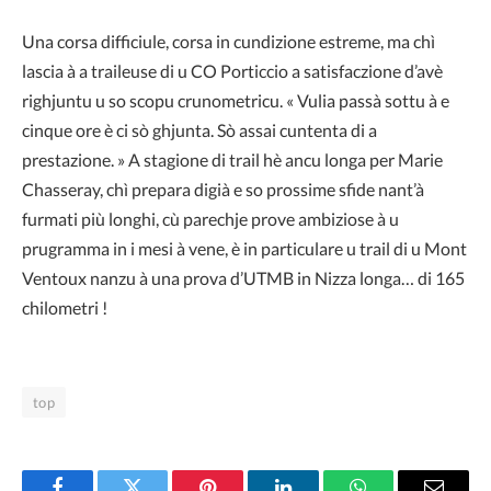
Una corsa difficiule, corsa in cundizione estreme, ma chì
lascia à a traileuse di u CO Porticcio a satisfaczione d’avè
righjuntu u so scopu crunometricu. « Vulia passà sottu à e
cinque ore è ci sò ghjunta. Sò assai cuntenta di a
prestazione. » A stagione di trail hè ancu longa per Marie
Chasseray, chì prepara digià e so prossime sfide nant’à
furmati più longhi, cù parechje prove ambiziose à u
prugramma in i mesi à vene, è in particulare u trail di u Mont
Ventoux nanzu à una prova d’UTMB in Nizza longa… di 165
chilometri !
top