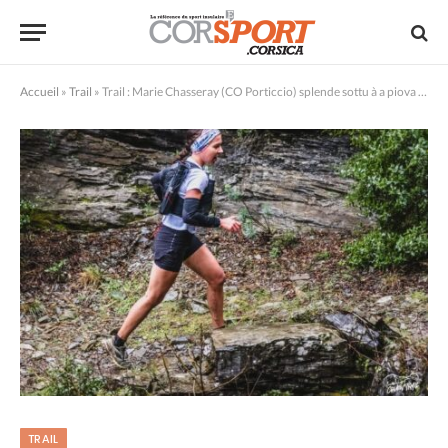
Accueil
»
Trail
»
Trail : Marie Chasseray (CO Porticcio) splende sottu à a piova à u Ceven’Trail
TRAIL