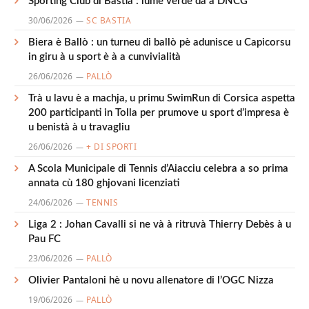
Sporting Club di Bastia : lume verde da a DNCG
30/06/2026
SC BASTIA
Biera è Ballò : un turneu di ballò pè adunisce u Capicorsu
in giru à u sport è à a cunvivialità
26/06/2026
PALLÒ
Trà u lavu è a machja, u primu SwimRun di Corsica aspetta
200 participanti in Tolla per prumove u sport d’impresa è
u benistà à u travagliu
26/06/2026
+ DI SPORTI
A Scola Municipale di Tennis d’Aiacciu celebra a so prima
annata cù 180 ghjovani licenziati
24/06/2026
TENNIS
Liga 2 : Johan Cavalli si ne và à ritruvà Thierry Debès à u
Pau FC
23/06/2026
PALLÒ
Olivier Pantaloni hè u novu allenatore di l’OGC Nizza
19/06/2026
PALLÒ