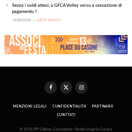
Senza i soldi attesi, u GFCA Volley versu a cessazione di
pagamentu ?
16/06/2026
GFCA VOLLEY
Facebook
X
Instagram
(Twitter)
MENZIONI LEGALI
CUNFIDENTIALITA
PARTINARII
CUNTTATI
© 2026 PP Edition. Conception : Studio Imag'In Corsica.