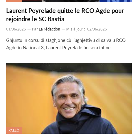
Laurent Peyrelade quitte le RCO Agde pour
rejoindre le SC Bastia
01/06/2026
Par
La rédaction
Mis à jour :
02/06/2026
Ghjuntu in corsu di staghjone cù l’ughjettivu di salvà u RCO
Agde in National 3, Laurent Peyrelade ùn serà infine…
PALLÒ