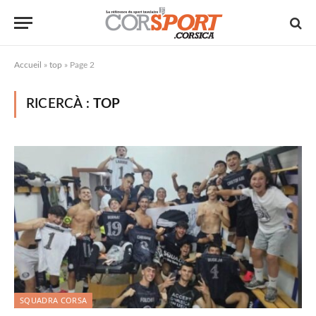
Accueil
»
top
»
Page 2
RICERCÀ :
TOP
SQUADRA CORSA