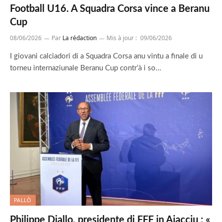
Football U16. A Squadra Corsa vince a Beranu
Cup
08/06/2026
Par
La rédaction
Mis à jour :
09/06/2026
I giovani calciadori di a Squadra Corsa anu vintu a finale di u
torneu internaziunale Beranu Cup contr’à i so…
PALLÒ
Philippe Diallo, presidente di FFF in Aiacciu : «