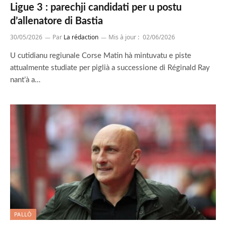
Ligue 3 : parechji candidati per u postu
d’allenatore di Bastia
30/05/2026
Par
La rédaction
Mis à jour :
02/06/2026
U cutidianu regiunale Corse Matin hà mintuvatu e piste
attualmente studiate per piglià a successione di Réginald Ray
nant’à a…
PALLÒ