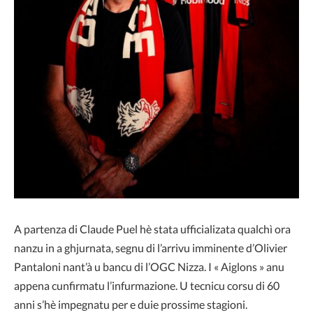
A partenza di Claude Puel hè stata ufficializata qualchì ora
nanzu in a ghjurnata, segnu di l’arrivu imminente d’Olivier
Pantaloni nant’à u bancu di l’OGC Nizza. I « Aiglons » anu
appena cunfirmatu l’infurmazione. U tecnicu corsu di 60
anni s’hè impegnatu per e duie prossime stagioni.