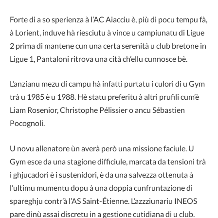
Forte di a so sperienza à l’AC Aiacciu è, più di pocu tempu fà,
à Lorient, induve hà riesciutu à vince u campiunatu di Ligue
2 prima di mantene cun una certa serenità u club bretone in
Ligue 1, Pantaloni ritrova una cità ch’ellu cunnosce bè.
L’anzianu mezu di campu hà infatti purtatu i culori di u Gym
trà u 1985 è u 1988. Hè statu preferitu à altri prufili cum’è
Liam Rosenior, Christophe Pélissier o ancu Sébastien
Pocognoli.
U novu allenatore ùn averà però una missione faciule. U
Gym esce da una stagione difficiule, marcata da tensioni trà
i ghjucadori è i sustenidori, è da una salvezza ottenuta à
l’ultimu mumentu dopu à una doppia cunfruntazione di
spareghju contr’à l’AS Saint-Étienne. L’azzziunariu INEOS
pare dinù assai discretu in a gestione cutidiana di u club.