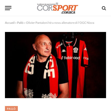
Accueil
»
Pallò
»
Olivier Pantaloni hè u novu allenatore di l’OGC Nizza
PALLÒ