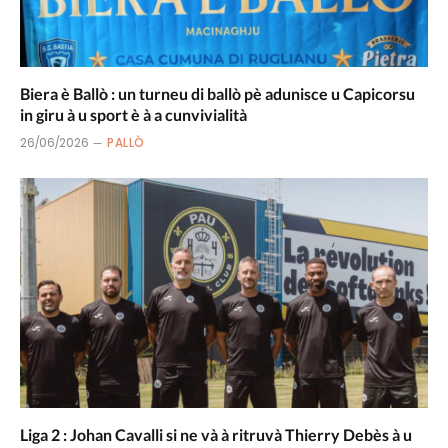
Biera è Ballò : un turneu di ballò pè adunisce u Capicorsu
in giru à u sport è à a cunvivialità
26/06/2026
PALLÒ
Liga 2 : Johan Cavalli si ne và à ritruvà Thierry Debès à u