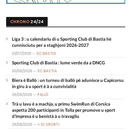
CHRONO
24/24
Liga 3 : u calendariu di u Sporting Club di Bastia hè
cunnisciutu per a staghjoni 2026-2027
01/07/2026
SC BASTIA
Sporting Club di Bastia : lume verde da a DNCG
30/06/2026
SC BASTIA
Biera è Ballò : un turneu di ballò pè adunisce u Capicorsu
in giru à u sport è à a cunvivialità
26/06/2026
PALLÒ
Trà u lavu è a machja, u primu SwimRun di Corsica
aspetta 200 participanti in Tolla per prumove u sport
d’impresa è u benistà à u travagliu
26/06/2026
+ DI SPORTI