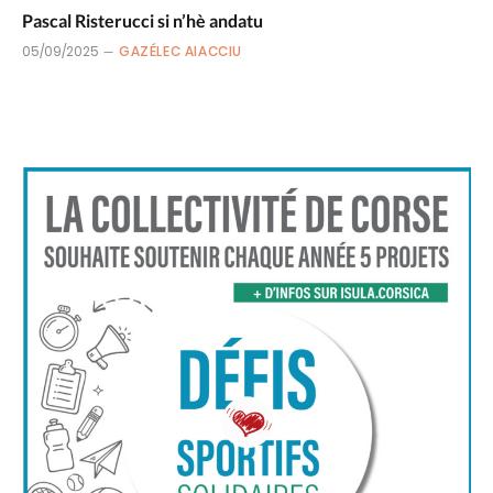
Pascal Risterucci si n’hè andatu
05/09/2025
GAZÉLEC AIACCIU