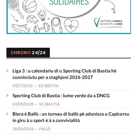
CHRONO
24/24
Liga 3 : u calendariu di u Sporting Club di Bastia hè
cunnisciutu per a staghjoni 2026-2027
01/07/2026
SC BASTIA
Sporting Club di Bastia : lume verde da a DNCG
30/06/2026
SC BASTIA
Biera è Ballò : un turneu di ballò pè adunisce u Capicorsu
in giru à u sport è à a cunvivialità
26/06/2026
PALLÒ