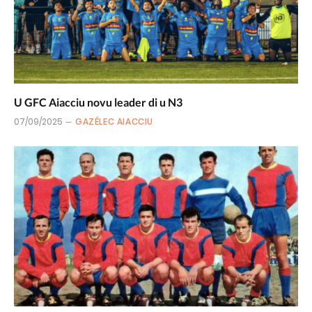
U GFC Aiacciu novu leader di u N3
07/09/2025
GAZÉLEC AIACCIU