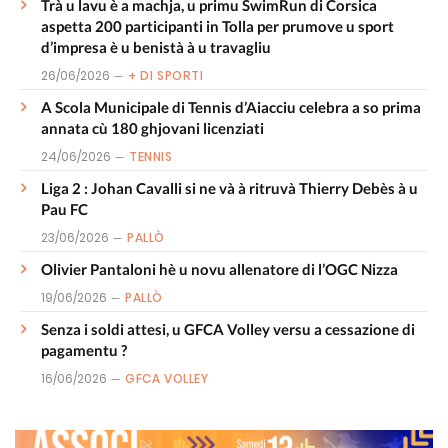
Trà u lavu è a machja, u primu SwimRun di Corsica
aspetta 200 participanti in Tolla per prumove u sport
d’impresa è u benistà à u travagliu
26/06/2026
+ DI SPORTI
A Scola Municipale di Tennis d’Aiacciu celebra a so prima
annata cù 180 ghjovani licenziati
24/06/2026
TENNIS
Liga 2 : Johan Cavalli si ne và à ritruvà Thierry Debès à u
Pau FC
23/06/2026
PALLÒ
Olivier Pantaloni hè u novu allenatore di l’OGC Nizza
19/06/2026
PALLÒ
Senza i soldi attesi, u GFCA Volley versu a cessazione di
pagamentu ?
16/06/2026
GFCA VOLLEY