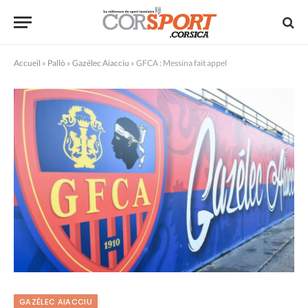
Accueil
»
Pallò
»
Gazélec Aiacciu
»
GFCA : Messina fait appel
GAZÉLEC AIACCIU