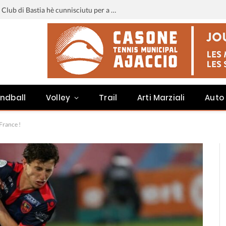
Liga 3 : u calendariu di u Sporting Club di Bastia hè cunnisciutu per a staghjoni 2026-2027
ndball
Volley
Trail
Arti Marziali
Auto
France !