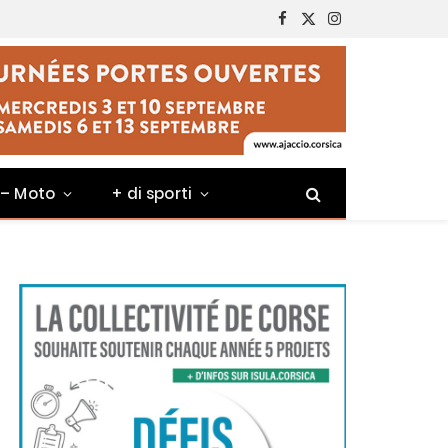
Facebook
X
Instagram
(Twitter)
 – Moto
+ di sporti