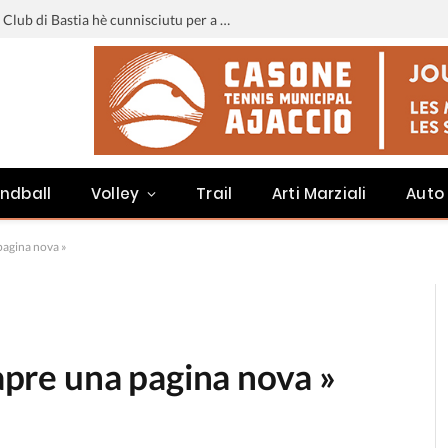
Liga 3 : u calendariu di u Sporting Club di Bastia hè cunnisciutu per a staghjoni 2026-2027
ndball
Volley
Trail
Arti Marziali
Auto
 pagina nova »
’apre una pagina nova »