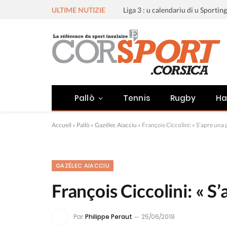
ULTIME NUTIZIE
Pallò
Tennis
Rugby
Ha
Accueil
»
Pallò
»
Gazélec Aiacciu
»
François Ciccolini: « S’apre una
GAZÉLEC AIACCIU
François Ciccolini: « S
Par
Philippe Peraut
25/06/2019