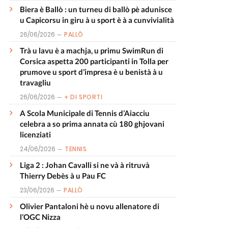
Biera è Ballò : un turneu di ballò pè adunisce
u Capicorsu in giru à u sport è à a cunvivialità
26/06/2026
PALLÒ
Trà u lavu è a machja, u primu SwimRun di
Corsica aspetta 200 participanti in Tolla per
prumove u sport d’impresa è u benistà à u
travagliu
26/06/2026
+ DI SPORTI
A Scola Municipale di Tennis d’Aiacciu
celebra a so prima annata cù 180 ghjovani
licenziati
24/06/2026
TENNIS
Liga 2 : Johan Cavalli si ne và à ritruvà
Thierry Debès à u Pau FC
23/06/2026
PALLÒ
Olivier Pantaloni hè u novu allenatore di
l’OGC Nizza