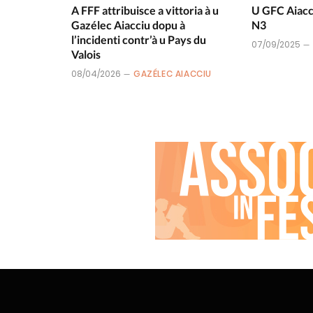
A FFF attribuisce a vittoria à u
U GFC Aiacci
Gazélec Aiacciu dopu à
N3
l’incidenti contr’à u Pays du
07/09/2025
Valois
08/04/2026
GAZÉLEC AIACCIU