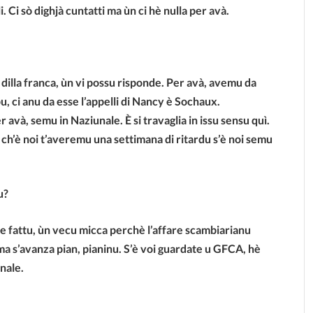
. Ci sò dighjà cuntatti ma ùn ci hè nulla per avà.
 dilla franca, ùn vi possu risponde. Per avà, avemu da
, ci anu da esse l’appelli di Nancy è Sochaux.
avà, semu in Naziunale. È si travaglia in issu sensu quì.
 ch’è noi t’averemu una settimana di ritardu s’è noi semu
u?
e fattu, ùn vecu micca perchè l’affare scambiarianu
ma s’avanza pian, pianinu. S’è voi guardate u GFCA, hè
nale.