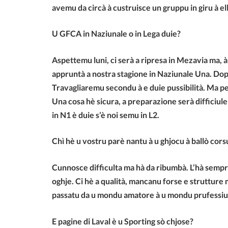
avemu da circà à custruisce un gruppu in giru à elli
U GFCA in Naziunale o in Lega duie?
Aspettemu luni, ci serà a ripresa in Mezavia ma, à
appruntà a nostra stagione in Naziunale Una. Dopu
Travagliaremu secondu à e duie pussibilità. Ma per 
Una cosa hè sicura, a preparazione serà difficiule
in N1 è duie s’è noi semu in L2.
Chì hè u vostru parè nantu à u ghjocu à ballò cors
Cunnosce difficulta ma hà da ribumbà. L’hà sempr
oghje. Ci hè a qualità, mancanu forse e strutture 
passatu da u mondu amatore à u mondu prufessiu
E pagine di Laval è u Sporting sò chjose?