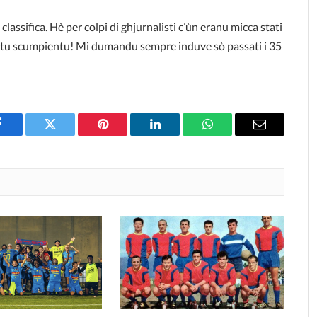
classifica. Hè per colpi di ghjurnalisti c’ùn eranu micca stati
mantu scumpientu! Mi dumandu sempre induve sò passati i 35
Facebook
Twitter
Pinterest
LinkedIn
WhatsApp
Email