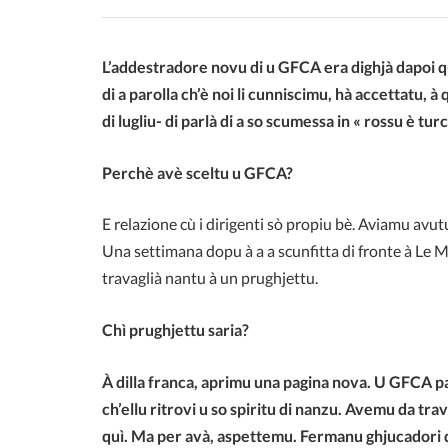
L’addestradore novu di u GFCA era dighjà dapoi qu
di a parolla ch’è noi li cunniscimu, hà accettatu, à 
di lugliu- di parlà di a so scumessa in « rossu è tur
Perchè avè sceltu u GFCA?
E relazione cù i dirigenti sò propiu bè. Aviamu avutu
Una settimana dopu à a a scunfitta di fronte à Le 
travaglià nantu à un prughjettu.
Chì prughjettu saria?
À dilla franca, aprimu una pagina nova. U GFCA pa
ch’ellu ritrovi u so spiritu di nanzu. Avemu da trav
quì. Ma per avà, aspettemu. Fermanu ghjucadori d