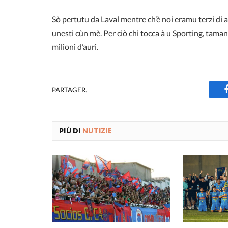
Sò pertutu da Laval mentre ch’è noi eramu terzi di a 
unesti cùn mè. Per ciò chì tocca à u Sporting, ta
milioni d’auri.
PARTAGER.
PIÙ DI
NUTIZIE