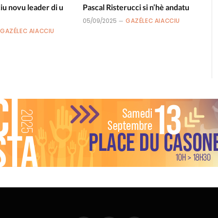
u novu leader di u
Pascal Risterucci si n’hè andatu
05/09/2025
GAZÉLEC AIACCIU
GAZÉLEC AIACCIU