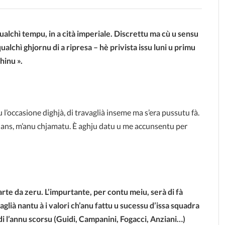
alchì tempu, in a cità imperiale. Discrettu ma cù u sensu
qualchì ghjornu di a ripresa – hè privista issu luni u primu
chinu ».
 l’occasione dighjà, di travaglià inseme ma s’era pussutu fà.
Mans, m’anu chjamatu. È aghju datu u me accunsentu per
rte da zeru. L’impurtante, per contu meiu, serà di fà
aglià nantu à i valori ch’anu fattu u sucessu d’issa squadra
i l’annu scorsu (Guidi, Campanini, Fogacci, Anziani…)