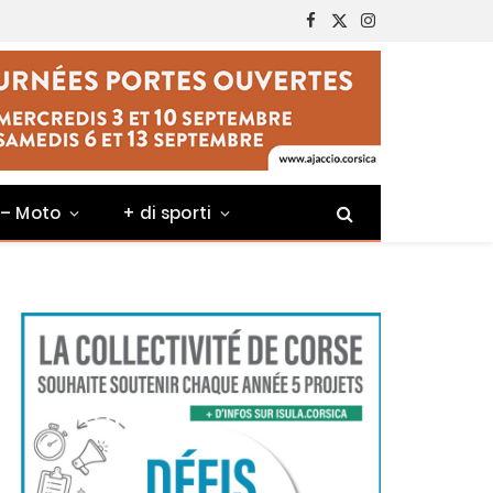
Facebook
X
Instagram
(Twitter)
 – Moto
+ di sporti