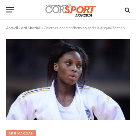
Accueil
»
Arti Marziali
»
Colère et incompréhension après la disqualification de Priscilla Gneto
ARTI MARZIALI