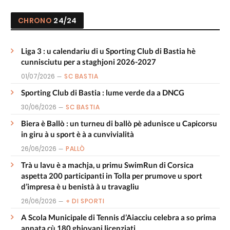
CHRONO
24/24
Liga 3 : u calendariu di u Sporting Club di Bastia hè
cunnisciutu per a staghjoni 2026-2027
01/07/2026
SC BASTIA
Sporting Club di Bastia : lume verde da a DNCG
30/06/2026
SC BASTIA
Biera è Ballò : un turneu di ballò pè adunisce u Capicorsu
in giru à u sport è à a cunvivialità
26/06/2026
PALLÒ
Trà u lavu è a machja, u primu SwimRun di Corsica
aspetta 200 participanti in Tolla per prumove u sport
d’impresa è u benistà à u travagliu
26/06/2026
+ DI SPORTI
A Scola Municipale di Tennis d’Aiacciu celebra a so prima
annata cù 180 ghjovani licenziati