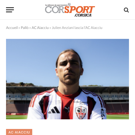
Accueil
»
Pallò
»
AC Aiacciu
»
Julien Anziani lascia l’AC Aiacciu
AC AIACCIU