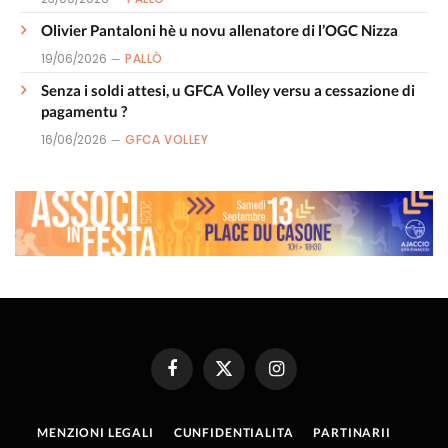
Olivier Pantaloni hè u novu allenatore di l’OGC Nizza
19/06/2026
PALLÒ
Senza i soldi attesi, u GFCA Volley versu a cessazione di
pagamentu ?
16/06/2026
GFCA VOLLEY
Facebook
X
Instagram
(Twitter)
MENZIONI LEGALI
CUNFIDENTIALITA
PARTINARII