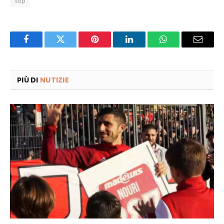
top
Facebook
Twitter
Pinterest
LinkedIn
WhatsApp
Email
PIÙ DI
NUTIZIE