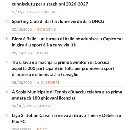
cunnisciutu per a staghjoni 2026-2027
01/07/2026
SC BASTIA
Sporting Club di Bastia : lume verde da a DNCG
30/06/2026
SC BASTIA
Biera è Ballò : un turneu di ballò pè adunisce u Capicorsu
in giru à u sport è à a cunvivialità
26/06/2026
PALLÒ
Trà u lavu è a machja, u primu SwimRun di Corsica
aspetta 200 participanti in Tolla per prumove u sport
d’impresa è u benistà à u travagliu
26/06/2026
+ DI SPORTI
A Scola Municipale di Tennis d’Aiacciu celebra a so prima
annata cù 180 ghjovani licenziati
24/06/2026
TENNIS
Liga 2 : Johan Cavalli si ne và à ritruvà Thierry Debès à u
Pau FC
23/06/2026
PALLÒ