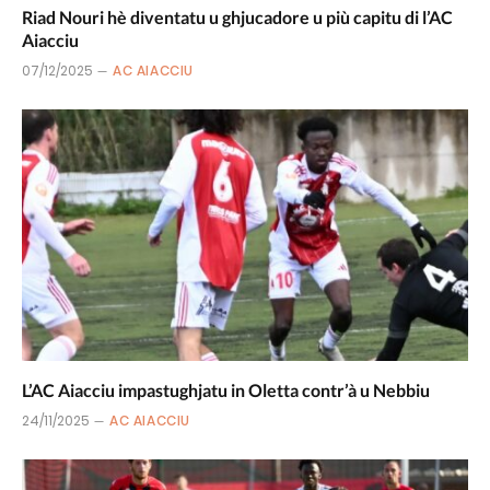
Riad Nouri hè diventatu u ghjucadore u più capitu di l’AC
Aiacciu
07/12/2025
AC AIACCIU
L’AC Aiacciu impastughjatu in Oletta contr’à u Nebbiu
24/11/2025
AC AIACCIU