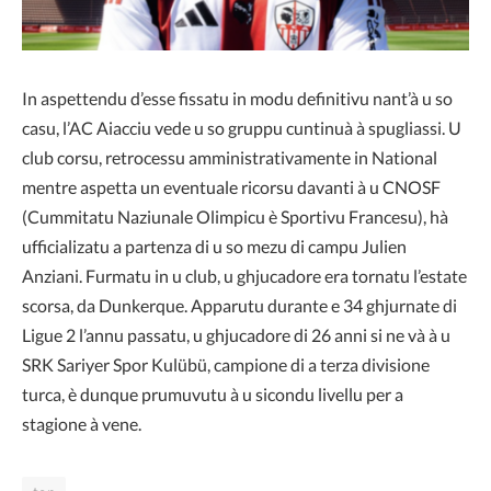
In aspettendu d’esse fissatu in modu definitivu nant’à u so
casu, l’AC Aiacciu vede u so gruppu cuntinuà à spugliassi. U
club corsu, retrocessu amministrativamente in National
mentre aspetta un eventuale ricorsu davanti à u CNOSF
(Cummitatu Naziunale Olimpicu è Sportivu Francesu), hà
ufficializatu a partenza di u so mezu di campu Julien
Anziani. Furmatu in u club, u ghjucadore era tornatu l’estate
scorsa, da Dunkerque. Apparutu durante e 34 ghjurnate di
Ligue 2 l’annu passatu, u ghjucadore di 26 anni si ne và à u
SRK Sariyer Spor Kulübü, campione di a terza divisione
turca, è dunque prumuvutu à u sicondu livellu per a
stagione à vene.