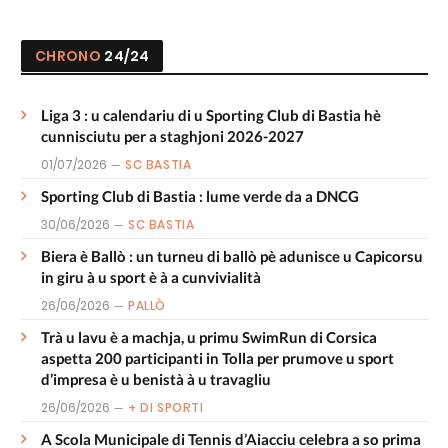
CHRONO
24/24
Liga 3 : u calendariu di u Sporting Club di Bastia hè
cunnisciutu per a staghjoni 2026-2027
01/07/2026
SC BASTIA
Sporting Club di Bastia : lume verde da a DNCG
30/06/2026
SC BASTIA
Biera è Ballò : un turneu di ballò pè adunisce u Capicorsu
in giru à u sport è à a cunvivialità
26/06/2026
PALLÒ
Trà u lavu è a machja, u primu SwimRun di Corsica
aspetta 200 participanti in Tolla per prumove u sport
d’impresa è u benistà à u travagliu
26/06/2026
+ DI SPORTI
A Scola Municipale di Tennis d’Aiacciu celebra a so prima