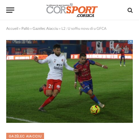
Accueil
»
Pallò
»
Gazélec Aiacciu
»
L2 : U soffiu novu di u GFCA
GAZÉLEC AIACCIU