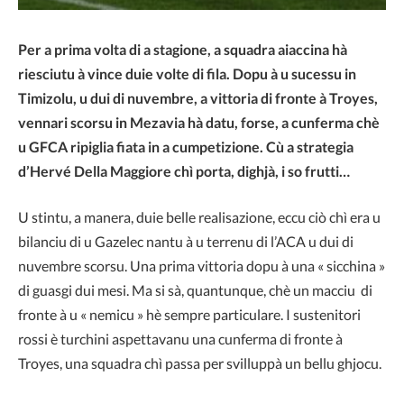
Per a prima volta di a stagione, a squadra aiaccina hà
riesciutu à vince duie volte di fila. Dopu à u sucessu in
Timizolu, u dui di nuvembre, a vittoria di fronte à Troyes,
vennari scorsu in Mezavia hà datu, forse, a cunferma chè
u GFCA ripiglia fiata in a cumpetizione.
Cù a strategia
d’Hervé Della Maggiore chì porta, dighjà, i so frutti…
U stintu, a manera, duie belle realisazione, eccu ciò chì era u
bilanciu di u Gazelec nantu à u terrenu di l’ACA u dui di
nuvembre scorsu. Una prima vittoria dopu à una « sicchina »
di guasgi dui mesi. Ma si sà, quantunque, chè un macciu di
fronte à u « nemicu » hè sempre particulare. I sustenitori
rossi è turchini aspettavanu una cunferma di fronte à
Troyes, una squadra chì passa per svilluppà un bellu ghjocu.