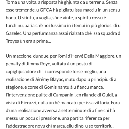
Torna una volta, a risposta hè ghjunta da u terrenu. Senza
esse tremende, u GFCA hà pigliatu issu macciu in un sensu
bonu. U stintu, a voglia, sfide vinte, u spiritu rossu è
turchinu, paria ch’è noi fussimu in i tempi in più gloriosi di u
Gazelec. Una perfurmanza assai rialzata chè issa squadra di
Troyes ùn era a prima…
Un maccione, dunque, per l’omi d’Hervé Della Maggiore, un
penalty di Jimmy Roye, vultatu à un postu di
capighjucadore chì li curresponde forse megliu, una
realisazione di Jérémy Blayac, mutu dapoiu principiu di a
stagione, e corse di Gomis nantu à u fiancu manca,
l’intervenzione pulite di Campanini, en rilancie di Guidi, a
vista di Pierazzi, nulla ùn hè mancatu per issa vittoria. Fora
d’una realisazione avversa à sette minute di a fine chì hà
messu un pocu di pressione, una partita riferenza per
l’addestradore novu chì marca, ellu dinò, u so territoriu.