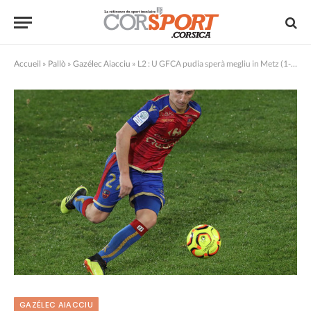
Accueil
»
Pallò
»
Gazélec Aiacciu
»
L2 : U GFCA pudia sperà megliu in Metz (1-0)
GAZÉLEC AIACCIU