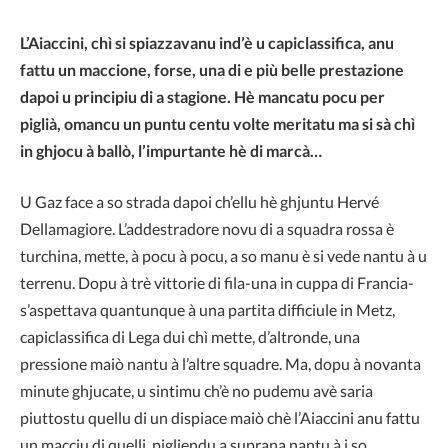
L’Aiaccini, chì si spiazzavanu ind’è u capiclassifica, anu
fattu un maccione, forse, una di e più belle prestazione
dapoi u principiu di a stagione. Hè mancatu pocu per
piglià, omancu un puntu centu volte meritatu ma si sà chì
in ghjocu à ballò, l’impurtante hè di marcà…
U Gaz face a so strada dapoi ch’ellu hè ghjuntu Hervé
Dellamagiore. L’addestradore novu di a squadra rossa è
turchina, mette, à pocu à pocu, a so manu è si vede nantu à u
terrenu. Dopu à trè vittorie di fila-una in cuppa di Francia-
s’aspettava quantunque à una partita difficiule in Metz,
capiclassifica di Lega dui chì mette, d’altronde, una
pressione maiò nantu à l’altre squadre. Ma, dopu à novanta
minute ghjucate, u sintimu ch’è no pudemu avè saria
piuttostu quellu di un dispiace maiò chè l’Aiaccini anu fattu
un macciu di quelli, pigliendu a suprana nantu à i so