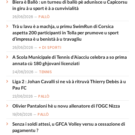
Biera è Ballò : un turneu di ballò pè adunisce u Capicorsu
in giru à u sport è à a cunvivialità
26/06/2026
PALLÒ
Trà u lavu è a machja, u primu SwimRun di Corsica
aspetta 200 participanti in Tolla per prumove u sport
d’impresa è u benistà à u travagliu
26/06/2026
+ DI SPORTI
A Scola Municipale di Tennis d’Aiacciu celebra a so prima
annata cù 180 ghjovani licenziati
24/06/2026
TENNIS
Liga 2 : Johan Cavalli si ne và à ritruvà Thierry Debès à u
Pau FC
23/06/2026
PALLÒ
Olivier Pantaloni hè u novu allenatore di l’OGC Nizza
19/06/2026
PALLÒ
Senza i soldi attesi, u GFCA Volley versu a cessazione di
pagamentu ?