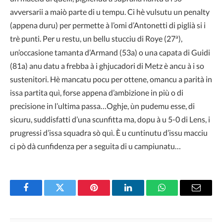
avversarii a maiò parte di u tempu. Ci hè vulsutu un penalty
(appena duru) per permette à l’omi d’Antonetti di piglià si i
a
trè punti. Per u restu, un bellu stucciu di Roye (27
),
un’occasione tamanta d’Armand (53a) o una capata di Guidi
(81a) anu datu a frebba à i ghjucadori di Metz è ancu à i so
sustenitori. Hè mancatu pocu per ottene, omancu a parità in
issa partita quì, forse appena d’ambizione in più o di
precisione in l’ultima passa…Oghje, ùn pudemu esse, di
sicuru, suddisfatti d’una scunfitta ma, dopu à u 5-0 di Lens, i
prugressi d’issa squadra sò quì. È u cuntinutu d’issu macciu
ci pò dà cunfidenza per a seguita di u campiunatu…
Facebook
Twitter
Pinterest
LinkedIn
WhatsApp
Email