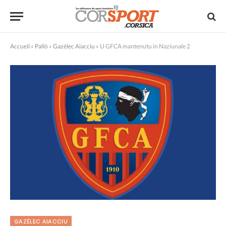
Accueil
»
Pallò
»
Gazélec Aiacciu
»
U GFCA mantenutu in Naziunale 2
GAZÉLEC AIACCIU