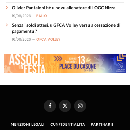
Olivier Pantaloni hè u novu allenatore di l’OGC Nizza
19/06/2026
PALLÒ
Senza i soldi attesi, u GFCA Volley versu a cessazione di
pagamentu ?
16/06/2026
GFCA VOLLEY
Facebook
X
Instagram
(Twitter)
MENZIONI LEGALI
CUNFIDENTIALITA
PARTINARII