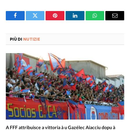
Facebook
Twitter
Pinterest
LinkedIn
WhatsApp
Email
PIÙ DI
NUTIZIE
A FFF attribuisce a vittoria à u Gazélec Aiacciu dopu à