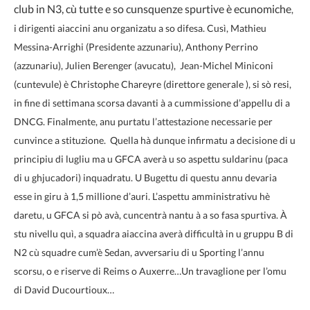
club in N3, cù tutte e so cunsquenze spurtive è ecunomiche
,
i dirigenti aiaccini anu organizatu a so difesa. Cusì, Mathieu
Messina-Arrighi (Presidente azzunariu), Anthony Perrino
(azzunariu), Julien Berenger (avucatu), Jean-Michel Miniconi
(cuntevule) è Christophe Chareyre (direttore generale ), si sò resi,
in fine di settimana scorsa davanti à a cummissione d’appellu di a
DN
CG. Finalmente, anu purtatu l’attestazione necessarie per
cunvince a stituzione. Quella hà dunque infirmatu a decisione di u
principiu di lugliu ma u GFCA averà u so aspettu suldarinu (paca
di u ghjucadori) inquadratu. U Bugettu di questu annu devaria
esse in giru à 1,5 millione d’auri. L’aspettu amministrativu hè
daretu, u GFCA si pò avà, cuncentrà nantu à a so fasa spurtiva. À
stu nivellu quì, a squadra aiaccina averà difficultà in u gruppu B di
N2 cù squadre cum’è Sedan, avversariu di u Sporting l’annu
scorsu, o e riserve di Reims o Auxerre…Un travaglione per l’omu
di David Ducourtioux…