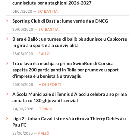
cunnisciutu per a staghjoni 2026-2027
01/07/2026
SC BASTIA
Sporting Club di Bastia : lume verde da a DNCG
30/06/2026
SC BASTIA
Biera è Ballò : un turneu di ballò pè adunisce u Capicorsu
in giru à u sport è à a cunvivialità
26/06/2026
PALLÒ
Trà u lavu è a machja, u primu SwimRun di Corsica
aspetta 200 participanti in Tolla per prumove u sport
d’impresa è u benistà à u travagliu
26/06/2026
+ DI SPORTI
A Scola Municipale di Tennis d’Aiacciu celebra a so prima
annata cù 180 ghjovani licenziati
24/06/2026
TENNIS
Liga 2 : Johan Cavalli si ne và à ritruvà Thierry Debès à u
Pau FC
23/06/2026
PALLÒ