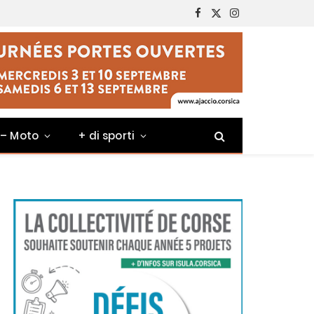
Facebook
X
Instagram
(Twitter)
 – Moto
+ di sporti