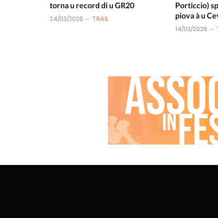
torna u record di u GR20
Porticcio) s
piova à u Ce
24/03/2026
TRAIL
14/03/2026