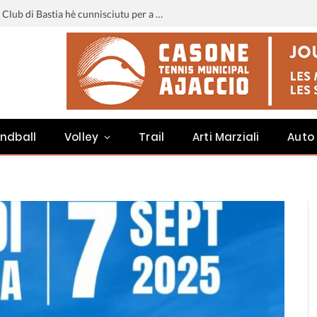
Liga 3 : u calendariu di u Sporting Club di Bastia hè cunnisciutu per a staghjoni 2026-2027
ndball
Volley
Trail
Arti Marziali
Auto