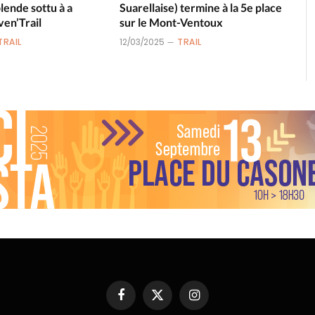
plende sottu à a
Suarellaise) termine à la 5e place
ven’Trail
sur le Mont-Ventoux
TRAIL
12/03/2025
TRAIL
Facebook
X
Instagram
(Twitter)