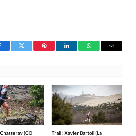
Facebook
Twitter
Pinterest
LinkedIn
WhatsApp
Email
e Chasseray (CO
Trail : Xavier Bartoli (La