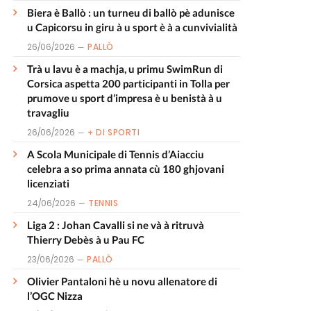
Biera è Ballò : un turneu di ballò pè adunisce
u Capicorsu in giru à u sport è à a cunvivialità
26/06/2026
PALLÒ
Trà u lavu è a machja, u primu SwimRun di
Corsica aspetta 200 participanti in Tolla per
prumove u sport d’impresa è u benistà à u
travagliu
26/06/2026
+ DI SPORTI
A Scola Municipale di Tennis d’Aiacciu
celebra a so prima annata cù 180 ghjovani
licenziati
24/06/2026
TENNIS
Liga 2 : Johan Cavalli si ne và à ritruvà
Thierry Debès à u Pau FC
23/06/2026
PALLÒ
Olivier Pantaloni hè u novu allenatore di
l’OGC Nizza