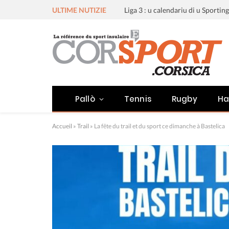
ULTIME NUTIZIE
Pallò
Tennis
Rugby
Ha
Accueil
»
Trail
»
La fête du trail et du sport ce dimanche à Bastelica