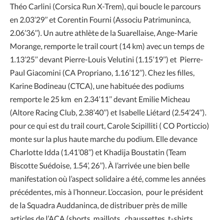
Théo Carlini (Corsica Run X-Trem), qui boucle le parcours
en 2.03’29’’ et Corentin Fourni (Associu Patrimuninca,
2.06’36’’). Un autre athlète de la Suarellaise, Ange-Marie
Morange, remporte le trail court (14 km) avec un temps de
1.13’25’’ devant Pierre-Louis Velutini (1.15’19’’) et Pierre-
Paul Giacomini (CA Propriano, 1.16’12’’). Chez les filles,
Karine Bodineau (CTCA), une habituée des podiums
remporte le 25 km en 2.34’11’’ devant Emilie Micheau
(Altore Racing Club, 2.38’40’’) et Isabelle Liétard (2.54’24’’).
pour ce qui est du trail court, Carole Scipilliti ( CO Porticcio)
monte sur la plus haute marche du podium. Elle devance
Charlotte Idda (1.41’08’’) et Khadija Boustatin (Team
Biscotte Suédoise, 1.54’, 26’’). À l’arrivée une bien belle
manifestation où l’aspect solidaire a été, comme les années
précédentes, mis à l’honneur. L’occasion, pour le président
de la Squadra Auddaninca, de distribuer près de mille
articles de l’ACA (shorts, maillots, chaussettes, t-shirts,