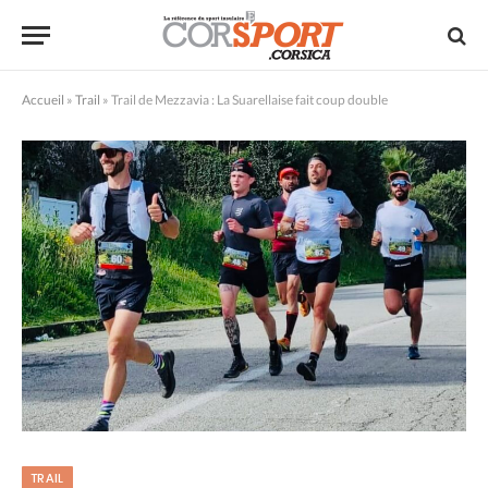
Accueil
»
Trail
»
Trail de Mezzavia : La Suarellaise fait coup double
TRAIL