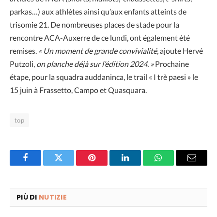
parkas…) aux athlètes ainsi qu’aux enfants atteints de
trisomie 21. De nombreuses places de stade pour la
rencontre ACA-Auxerre de ce lundi, ont également été
remises.
« Un moment de grande convivialité,
ajoute Hervé
Putzoli,
on planche déjà sur l’édition 2024. »
Prochaine
étape, pour la squadra auddaninca, le trail « I trè paesi » le
15 juin à Frassetto, Campo et Quasquara.
top
Facebook
Twitter
Pinterest
LinkedIn
WhatsApp
Email
PIÙ DI
NUTIZIE