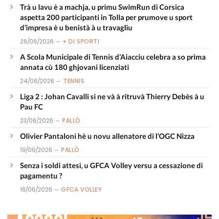
Trà u lavu è a machja, u primu SwimRun di Corsica
aspetta 200 participanti in Tolla per prumove u sport
d’impresa è u benistà à u travagliu
26/06/2026
+ DI SPORTI
A Scola Municipale di Tennis d’Aiacciu celebra a so prima
annata cù 180 ghjovani licenziati
24/06/2026
TENNIS
Liga 2 : Johan Cavalli si ne và à ritruvà Thierry Debès à u
Pau FC
23/06/2026
PALLÒ
Olivier Pantaloni hè u novu allenatore di l’OGC Nizza
19/06/2026
PALLÒ
Senza i soldi attesi, u GFCA Volley versu a cessazione di
pagamentu ?
16/06/2026
GFCA VOLLEY