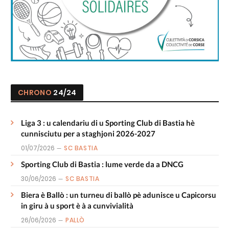
CHRONO
24/24
Liga 3 : u calendariu di u Sporting Club di Bastia hè
cunnisciutu per a staghjoni 2026-2027
01/07/2026
SC BASTIA
Sporting Club di Bastia : lume verde da a DNCG
30/06/2026
SC BASTIA
Biera è Ballò : un turneu di ballò pè adunisce u Capicorsu
in giru à u sport è à a cunvivialità
26/06/2026
PALLÒ