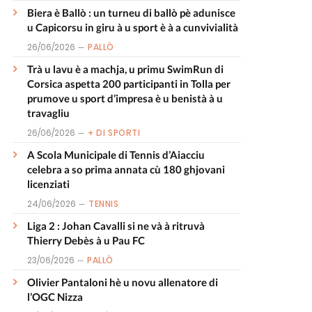
Biera è Ballò : un turneu di ballò pè adunisce
u Capicorsu in giru à u sport è à a cunvivialità
26/06/2026
PALLÒ
Trà u lavu è a machja, u primu SwimRun di
Corsica aspetta 200 participanti in Tolla per
prumove u sport d’impresa è u benistà à u
travagliu
26/06/2026
+ DI SPORTI
A Scola Municipale di Tennis d’Aiacciu
celebra a so prima annata cù 180 ghjovani
licenziati
24/06/2026
TENNIS
Liga 2 : Johan Cavalli si ne và à ritruvà
Thierry Debès à u Pau FC
23/06/2026
PALLÒ
Olivier Pantaloni hè u novu allenatore di
l’OGC Nizza