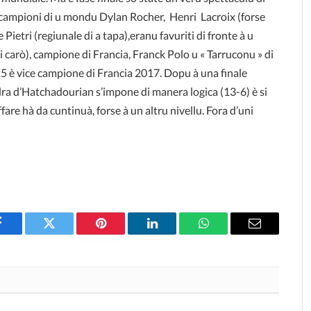
e, i campioni di u mondu Dylan Rocher, Henri Lacroix (forse
e Pietri (regiunale di a tapa),eranu favuriti di fronte à u
i carò), campione di Francia, Franck Polo u « Tarruconu » di
5 è vice campione di Francia 2017. Dopu à una finale
ra d’Hatchadourian s’impone di manera logica (13-6) è si
’affare hà da cuntinuà, forse à un altru nivellu. Fora d’uni
Facebook
Twitter
Pinterest
LinkedIn
WhatsApp
Email