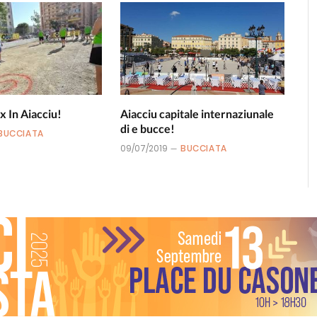
x In Aiacciu!
Aiacciu capitale internaziunale
di e bucce!
BUCCIATA
09/07/2019
BUCCIATA