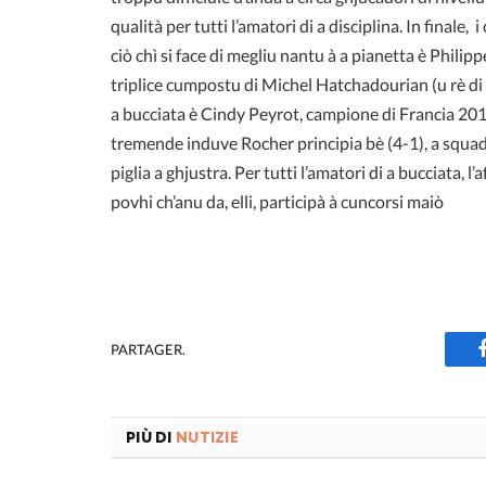
qualità per tutti l’amatori di a disciplina. In final
ciò chì si face di megliu nantu à a pianetta è Philipp
triplice cumpostu di Michel Hatchadourian (u rè di 
a bucciata è Cindy Peyrot, campione di Francia 201
tremende induve Rocher principia bè (4-1), a squad
piglia a ghjustra. Per tutti l’amatori di a bucciata, l
povhi ch’anu da, elli, participà à cuncorsi maiò
PARTAGER.
PIÙ DI
NUTIZIE