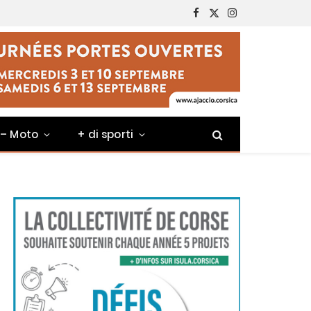
Facebook
X
Instagram
(Twitter)
 – Moto
+ di sporti