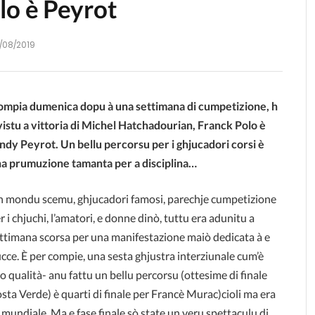
lo è Peyrot
/08/2019
 compia dumenica dopu à una settimana di cumpetizione, h
vistu a vittoria di Michel Hatchadourian, Franck Polo è
ndy Peyrot. Un bellu percorsu per i ghjucadori corsi è
a prumuzione tamanta per a disciplina…
 mondu scemu, ghjucadori famosi, parechje cumpetizione
r i chjuchi, l’amatori, e donne dinò, tuttu era adunitu a
ttimana scorsa per una manifestazione maiò dedicata à e
cce. È per compie, una sesta ghjustra interziunale cum’è
so qualità- anu fattu un bellu percorsu (ottesime di finale
sta Verde) è quarti di finale per Francè Murac)cioli ma era
u mundiale. Ma e fase finale sò state un veru spettaculu di