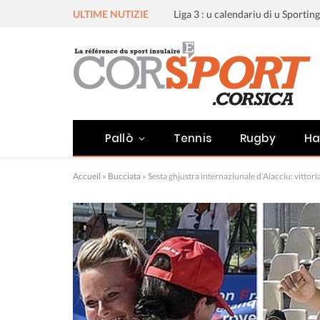
ULTIME NUTIZIE
Pallò
Tennis
Rugby
Ha
Accueil
»
Bucciata
»
Sesta ghjustra internaziunale d’Aiacciu: vittor