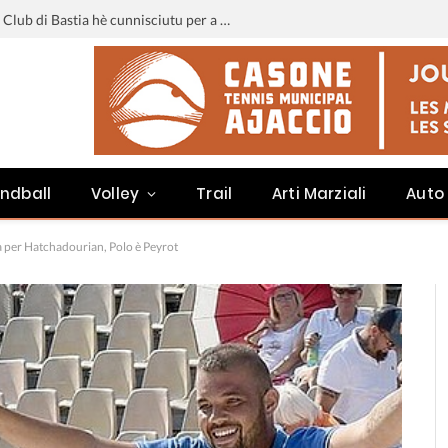
Liga 3 : u calendariu di u Sporting Club di Bastia hè cunnisciutu per a staghjoni 2026-2027
ndball
Volley
Trail
Arti Marziali
Auto
ia per Hatchadourian, Polo è Peyrot