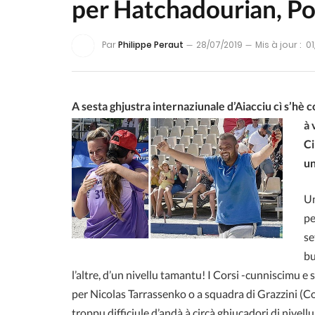
per Hatchadourian, Po
Par
Philippe Peraut
28/07/2019
Mis à jour :
01
A sesta ghjustra internaziunale d’Aiacciu cì s’hè
à 
Ci
un
Un
pe
se
bu
l’altre, d’un nivellu tamantu! I Corsi -cunniscimu e 
per Nicolas Tarrassenko o a squadra di Grazzini (Co
troppu difficiule d’andà à circà ghjucadori di nivell