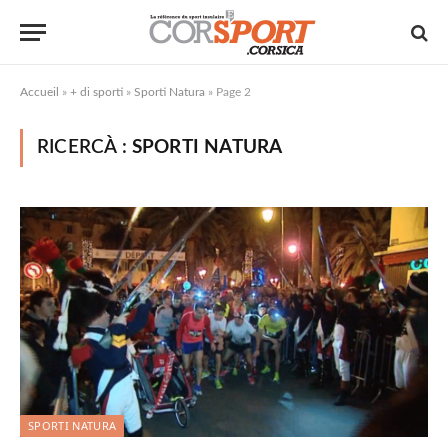
Accueil
»
+ di sporti
»
Sporti Natura
»
Page 2
RICERCÀ :
SPORTI NATURA
SPORTI NATURA