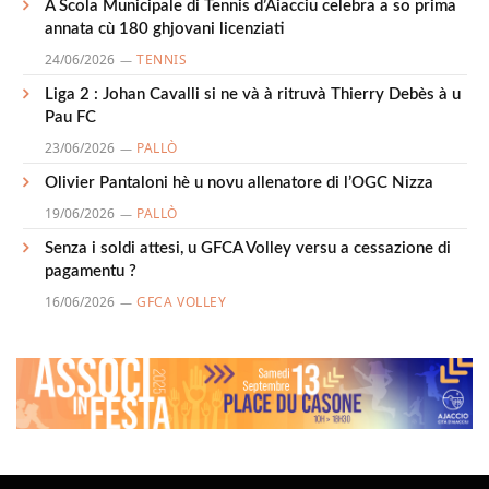
A Scola Municipale di Tennis d’Aiacciu celebra a so prima
annata cù 180 ghjovani licenziati
24/06/2026
TENNIS
Liga 2 : Johan Cavalli si ne và à ritruvà Thierry Debès à u
Pau FC
23/06/2026
PALLÒ
Olivier Pantaloni hè u novu allenatore di l’OGC Nizza
19/06/2026
PALLÒ
Senza i soldi attesi, u GFCA Volley versu a cessazione di
pagamentu ?
16/06/2026
GFCA VOLLEY