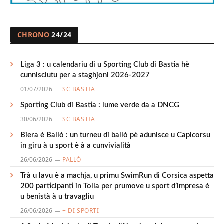
CHRONO
24/24
Liga 3 : u calendariu di u Sporting Club di Bastia hè
cunnisciutu per a staghjoni 2026-2027
01/07/2026
SC BASTIA
Sporting Club di Bastia : lume verde da a DNCG
30/06/2026
SC BASTIA
Biera è Ballò : un turneu di ballò pè adunisce u Capicorsu
in giru à u sport è à a cunvivialità
26/06/2026
PALLÒ
Trà u lavu è a machja, u primu SwimRun di Corsica aspetta
200 participanti in Tolla per prumove u sport d’impresa è
u benistà à u travagliu
26/06/2026
+ DI SPORTI