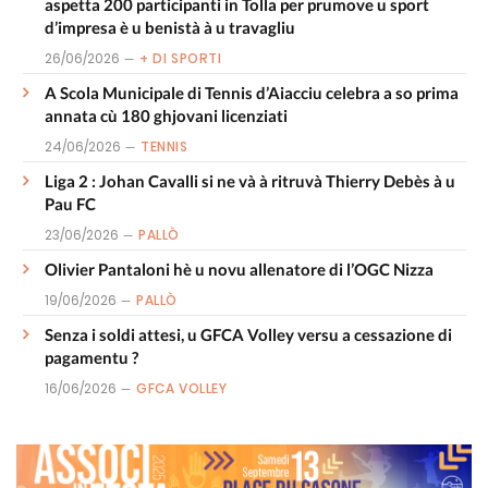
aspetta 200 participanti in Tolla per prumove u sport
d’impresa è u benistà à u travagliu
26/06/2026
+ DI SPORTI
A Scola Municipale di Tennis d’Aiacciu celebra a so prima
annata cù 180 ghjovani licenziati
24/06/2026
TENNIS
Liga 2 : Johan Cavalli si ne và à ritruvà Thierry Debès à u
Pau FC
23/06/2026
PALLÒ
Olivier Pantaloni hè u novu allenatore di l’OGC Nizza
19/06/2026
PALLÒ
Senza i soldi attesi, u GFCA Volley versu a cessazione di
pagamentu ?
16/06/2026
GFCA VOLLEY