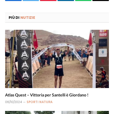
Facebook
Twitter
Pinterest
LinkedIn
WhatsApp
Email
PIÙ DI
NUTIZIE
Atlas Quest – Vittoria per Santelli è Giordano !
06/10/2024
SPORTI NATURA