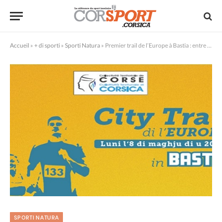
Accueil
»
+ di sporti
»
Sporti Natura
»
Premier trail de l’Europe à Bastia : entre sport et découverte
SPORTI NATURA