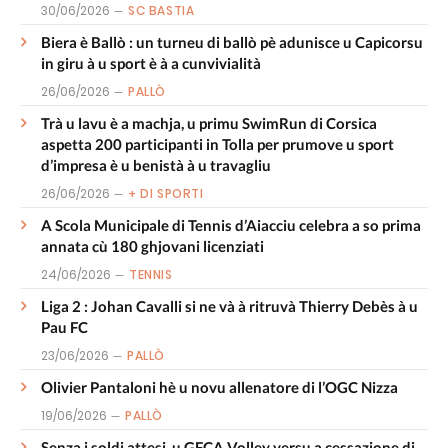
30/06/2026
SC BASTIA
Biera è Ballò : un turneu di ballò pè adunisce u Capicorsu
in giru à u sport è à a cunvivialità
26/06/2026
PALLÒ
Trà u lavu è a machja, u primu SwimRun di Corsica
aspetta 200 participanti in Tolla per prumove u sport
d’impresa è u benistà à u travagliu
26/06/2026
+ DI SPORTI
A Scola Municipale di Tennis d’Aiacciu celebra a so prima
annata cù 180 ghjovani licenziati
24/06/2026
TENNIS
Liga 2 : Johan Cavalli si ne và à ritruvà Thierry Debès à u
Pau FC
23/06/2026
PALLÒ
Olivier Pantaloni hè u novu allenatore di l’OGC Nizza
19/06/2026
PALLÒ
Senza i soldi attesi, u GFCA Volley versu a cessazione di