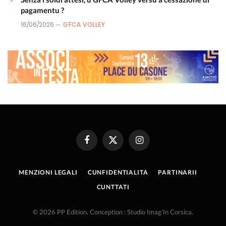
pagamentu ?
16/06/2026
GFCA VOLLEY
Facebook
X
Instagram
(Twitter)
MENZIONI LEGALI
CUNFIDENTIALITA
PARTINARII
CUNTTATI
© 2026 PP Edition. Conception : Studio Imag'In Corsica.