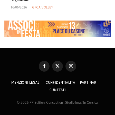
pagamentu ?
16/06/2026
GFCA VOLLEY
Facebook
X
Instagram
(Twitter)
MENZIONI LEGALI
CUNFIDENTIALITA
PARTINARII
CUNTTATI
© 2026 PP Edition. Conception : Studio Imag'In Corsica.