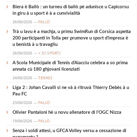
Biera è Ballò : un turneu di ballò pè adunisce u Capicorsu
in giru à u sport è à a cunvivialità
26/06/2026
PALLÒ
Trà u lavu è a machja, u primu SwimRun di Corsica aspetta
200 participanti in Tolla per prumove u sport d’impresa è
u benistà à u travagliu
26/06/2026
+ DI SPORTI
A Scola Municipale di Tennis d’Aiacciu celebra a so prima
annata cù 180 ghjovani licenziati
24/06/2026
TENNIS
Liga 2 : Johan Cavalli si ne và à ritruvà Thierry Debès à u
Pau FC
23/06/2026
PALLÒ
Olivier Pantaloni hè u novu allenatore di l’OGC Nizza
19/06/2026
PALLÒ
Senza i soldi attesi, u GFCA Volley versu a cessazione di