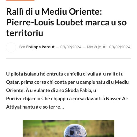
Rallì di u Mediu Oriente:
Pierre-Louis Loubet marca u so
territoriu
Par
Philippe Peraut
08/02/2024
Mis à jour :
08/02/2024
U pilota isulanu hè entrutu cum’ellu ci vulia à u rallì di u
Qatar, prima corsa chì conta per u campiunatu di u Mediu
Oriente. À u vulante di a so Skoda Fabia, u
Purtivechjacciu s’hè chjappu a corsa davanti à Nasser Al-
Attiyat nantu à e so terre…