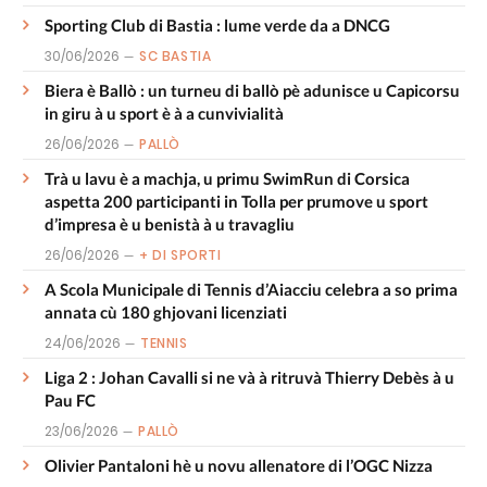
Sporting Club di Bastia : lume verde da a DNCG
30/06/2026
SC BASTIA
Biera è Ballò : un turneu di ballò pè adunisce u Capicorsu
in giru à u sport è à a cunvivialità
26/06/2026
PALLÒ
Trà u lavu è a machja, u primu SwimRun di Corsica
aspetta 200 participanti in Tolla per prumove u sport
d’impresa è u benistà à u travagliu
26/06/2026
+ DI SPORTI
A Scola Municipale di Tennis d’Aiacciu celebra a so prima
annata cù 180 ghjovani licenziati
24/06/2026
TENNIS
Liga 2 : Johan Cavalli si ne và à ritruvà Thierry Debès à u
Pau FC
23/06/2026
PALLÒ
Olivier Pantaloni hè u novu allenatore di l’OGC Nizza