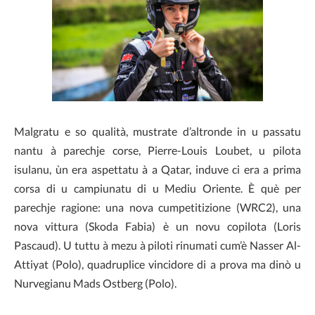
Malgratu e so qualità, mustrate d’altronde in u passatu
nantu à parechje corse, Pierre-Louis Loubet, u pilota
isulanu, ùn era aspettatu à a Qatar, induve ci era a prima
corsa di u campiunatu di u Mediu Oriente. È què per
parechje ragione: una nova cumpetitizione (WRC2), una
nova vittura (Skoda Fabia) è un novu copilota (Loris
Pascaud). U tuttu à mezu à piloti rinumati cum’è Nasser Al-
Attiyat (Polo), quadruplice vincidore di a prova ma dinò u
Nurvegianu Mads Ostberg (Polo).