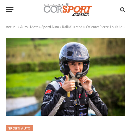
Accueil
»
Auto - Moto
»
Sporti Auto
»
Rallì di u Mediu Oriente: Pierre-Louis Loubet marca u so territoriu
SPORTI AUTO