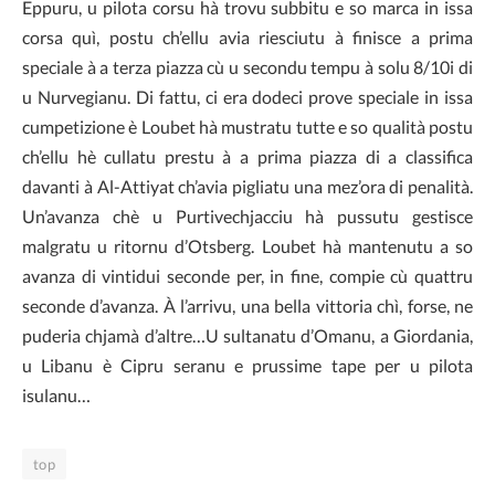
Eppuru, u pilota corsu hà trovu subbitu e so marca in issa
corsa quì, postu ch’ellu avia riesciutu à finisce a prima
speciale à a terza piazza cù u secondu tempu à solu 8/10i di
u Nurvegianu. Di fattu, ci era dodeci prove speciale in issa
cumpetizione è Loubet hà mustratu tutte e so qualità postu
ch’ellu hè cullatu prestu à a prima piazza di a classifica
davanti à Al-Attiyat ch’avia pigliatu una mez’ora di penalità.
Un’avanza chè u Purtivechjacciu hà pussutu gestisce
malgratu u ritornu d’Otsberg. Loubet hà mantenutu a so
avanza di vintidui seconde per, in fine, compie cù quattru
seconde d’avanza. À l’arrivu, una bella vittoria chì, forse, ne
puderia chjamà d’altre…U sultanatu d’Omanu, a Giordania,
u Libanu è Cipru seranu e prussime tape per u pilota
isulanu…
top