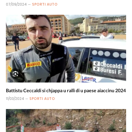
07/09/2024
SPORTI AUTO
Battistu Ceccaldi si chjappa u rallì di u paese aiaccinu 2024
11/03/2024
SPORTI AUTO