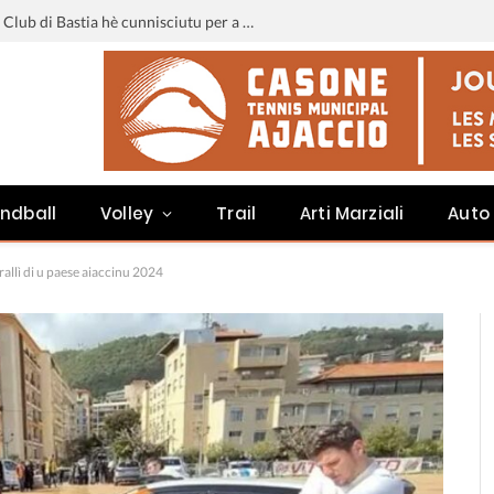
Liga 3 : u calendariu di u Sporting Club di Bastia hè cunnisciutu per a staghjoni 2026-2027
ndball
Volley
Trail
Arti Marziali
Auto
rallì di u paese aiaccinu 2024