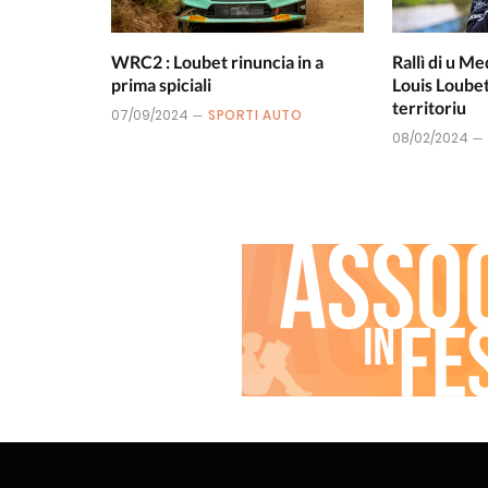
WRC2 : Loubet rinuncia in a
Rallì di u M
prima spiciali
Louis Loubet
territoriu
07/09/2024
SPORTI AUTO
08/02/2024