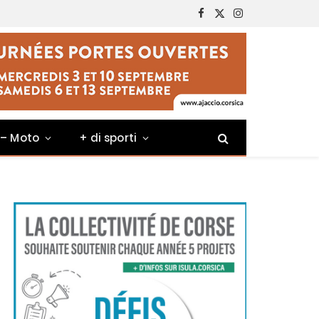
Facebook
X
Instagram
(Twitter)
 – Moto
+ di sporti