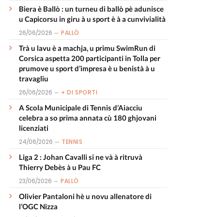
Biera è Ballò : un turneu di ballò pè adunisce
u Capicorsu in giru à u sport è à a cunvivialità
26/06/2026
PALLÒ
Trà u lavu è a machja, u primu SwimRun di
Corsica aspetta 200 participanti in Tolla per
prumove u sport d’impresa è u benistà à u
travagliu
26/06/2026
+ DI SPORTI
A Scola Municipale di Tennis d’Aiacciu
celebra a so prima annata cù 180 ghjovani
licenziati
24/06/2026
TENNIS
Liga 2 : Johan Cavalli si ne và à ritruvà
Thierry Debès à u Pau FC
23/06/2026
PALLÒ
Olivier Pantaloni hè u novu allenatore di
l’OGC Nizza