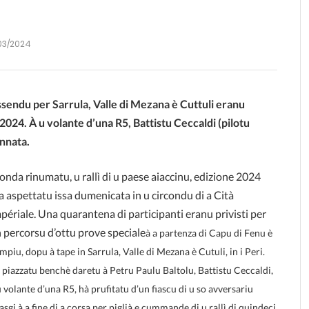
/03/2024
ssendu per Sarrula, Valle di Mezana è Cuttuli eranu
u 2024. À u volante d’una R5, Battistu Ceccaldi (pilotu
annata.
nda rinumatu, u rallì di u paese aiaccinu, edizione 2024
a aspettatu issa dumenicata in u circondu di a Cità
périale. Una quarantena di participanti eranu privisti per
 percorsu d’ottu prove speciale
à a partenza di Capu di Fenu è
mpiu, dopu à tape in Sarrula, Valle di Mezana è Cutuli, in i Peri.
 piazzatu benchè daretu à Petru Paulu Baltolu, Battistu Ceccaldi,
u volante d’una R5, hà prufitatu d’un fiascu di u so avversariu
asgi à a fine di a corsa per piglià e cummande di u rallì di quindeci