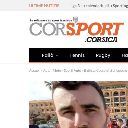
ULTIME NUTIZIE
Pallò
Tennis
Rugby
Ha
Accueil
»
Auto - Moto
»
Sporti Auto
»
Battistu Ceccaldi si chjappa u 