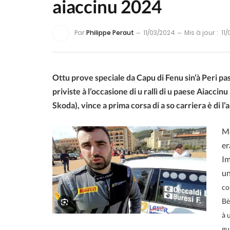
aiaccinu 2024
Par
Philippe Peraut
11/03/2024
Mis à jour :
11
Ottu prove speciale da Capu di Fenu sin’à Peri pa
priviste à l’occasione di u rallì di u paese Aiaccin
Skoda), vince a prima corsa di a so carriera è di l’
Mo
er
Im
un
co
Bè
à 
gu