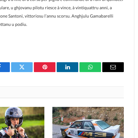
lare, u ghjovanu pilotu riesce à vince, à vintiquattru anni, a
ntone Santoni, vittoriosu l’annu scorsu. Anghjulu Gamabarelli
lettanu u podiu.
Facebook
Twitter
Pinterest
LinkedIn
WhatsApp
Email