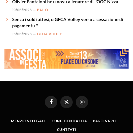
Olivier Pantaloni hè u novu allenatore di l’OGC Nizza
19/06/2026
PALLÒ
Senza i soldi attesi, u GFCA Volley versu a cessazione di
pagamentu ?
16/06/2026
GFCA VOLLEY
Facebook
X
Instagram
(Twitter)
MENZIONI LEGALI
CUNFIDENTIALITA
PARTINARII
CUNTTATI