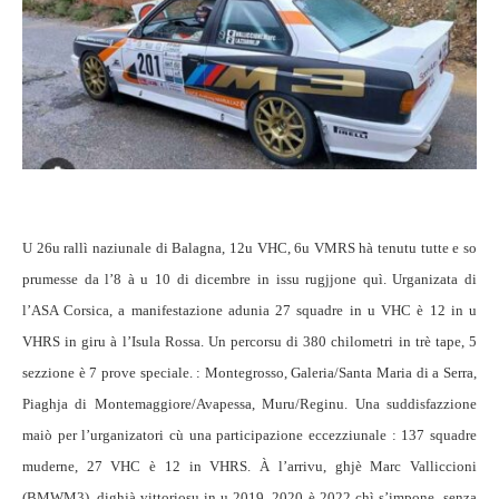
U 26u rallì naziunale di Balagna, 12u VHC, 6u VMRS hà tenutu tutte e so
prumesse da l’8 à u 10 di dicembre in issu rugjjone quì. Urganizata di
l’ASA Corsica, a manifestazione adunia 27 squadre in u VHC è 12 in u
VHRS in giru à l’Isula Rossa. Un percorsu di 380 chilometri in trè tape, 5
sezzione è 7 prove speciale. : Montegrosso, Galeria/Santa Maria di a Serra,
Piaghja di Montemaggiore/Avapessa, Muru/Reginu. Una suddisfazzione
maiò per l’urganizatori cù una participazione eccezziunale : 137 squadre
muderne, 27 VHC è 12 in VHRS. À l’arrivu, ghjè Marc Valliccioni
(BMWM3), dighjà vittoriosu in u 2019, 2020 è 2022 chì s’impone senza