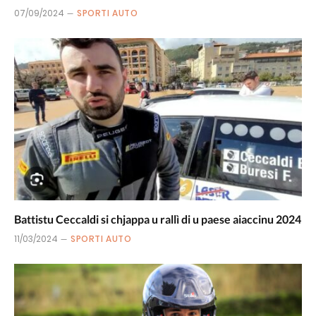
07/09/2024
SPORTI AUTO
Battistu Ceccaldi si chjappa u rallì di u paese aiaccinu 2024
11/03/2024
SPORTI AUTO