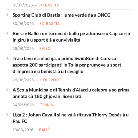
01/07/2026
SC BASTIA
Sporting Club di Bastia : lume verde da a DNCG
30/06/2026
SC BASTIA
Biera è Ballò : un turneu di ballò pè adunisce u Capicorsu
in giru à u sport è à a cunvivialità
26/06/2026
PALLÒ
Trà u lavu è a machja, u primu SwimRun di Corsica
aspetta 200 participanti in Tolla per prumove u sport
d’impresa è u benistà à u travagliu
26/06/2026
+ DI SPORTI
A Scola Municipale di Tennis d’Aiacciu celebra a so prima
annata cù 180 ghjovani licenziati
24/06/2026
TENNIS
Liga 2 : Johan Cavalli si ne và à ritruvà Thierry Debès à u
Pau FC
23/06/2026
PALLÒ