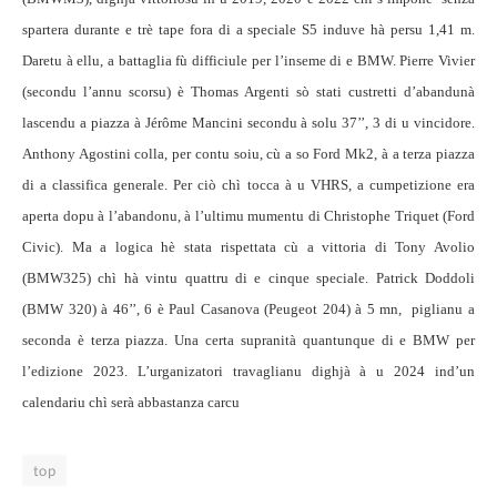
spartera durante e trè tape fora di a speciale S5 induve hà persu 1,41 m.
Daretu à ellu, a battaglia fù difficiule per l’inseme di e BMW. Pierre Vivier
(secondu l’annu scorsu) è Thomas Argenti sò stati custretti d’abandunà
lascendu a piazza à Jérôme Mancini secondu à solu 37’’, 3 di u vincidore.
Anthony Agostini colla, per contu soiu, cù a so Ford Mk2, à a terza piazza
di a classifica generale. Per ciò chì tocca à u VHRS, a cumpetizione era
aperta dopu à l’abandonu, à l’ultimu mumentu di Christophe Triquet (Ford
Civic). Ma a logica hè stata rispettata cù a vittoria di Tony Avolio
(BMW325) chì hà vintu quattru di e cinque speciale. Patrick Doddoli
(BMW 320) à 46’’, 6 è Paul Casanova (Peugeot 204) à 5 mn, piglianu a
seconda è terza piazza. Una certa supranità quantunque di e BMW per
l’edizione 2023. L’urganizatori travaglianu dighjà à u 2024 ind’un
calendariu chì serà abbastanza carcu
top