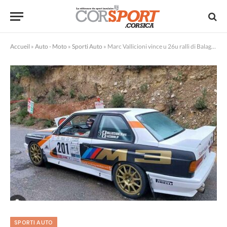
Accueil
»
Auto - Moto
»
Sporti Auto
»
Marc Vallicioni vince u 26u rallì di Balagna
SPORTI AUTO