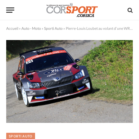
Accueil
»
Auto - Moto
»
Sporti Auto
»
Pierre-Louis Loubet au volant d’une WRC en 2020 !
SPORTI AUTO