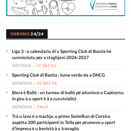
CHRONO
24/24
Liga 3 : u calendariu di u Sporting Club di Bastia hè
cunnisciutu per a staghjoni 2026-2027
01/07/2026
SC BASTIA
Sporting Club di Bastia : lume verde da a DNCG
30/06/2026
SC BASTIA
Biera è Ballò : un turneu di ballò pè adunisce u Capicorsu
in giru à u sport è à a cunvivialità
26/06/2026
PALLÒ
Trà u lavu è a machja, u primu SwimRun di Corsica
aspetta 200 participanti in Tolla per prumove u sport
d’impresa è u benistà à u travagliu