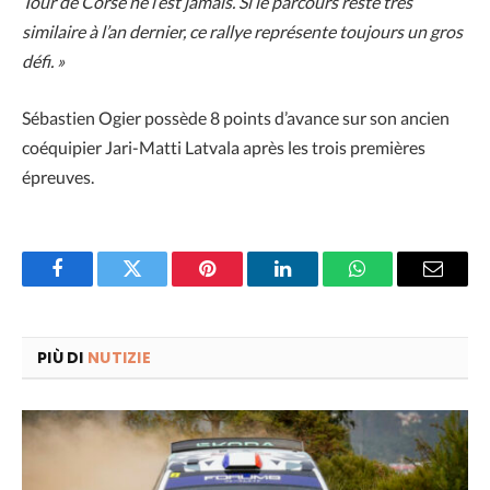
Tour de Corse ne l’est jamais. Si le parcours reste très
similaire à l’an dernier, ce rallye représente toujours un gros
défi. »
Sébastien Ogier possède 8 points d’avance sur son ancien
coéquipier Jari-Matti Latvala après les trois premières
épreuves.
Facebook
Twitter
Pinterest
LinkedIn
WhatsApp
Email
PIÙ DI
NUTIZIE