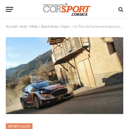
Accueil
»
Auto - Moto
»
Sporti Auto
»
Ogier : « Le Tour de Corse est toujours un gros défi »
SPORTI AUTO