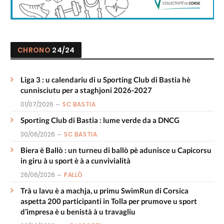
CHRONO
24/24
Liga 3 : u calendariu di u Sporting Club di Bastia hè
cunnisciutu per a staghjoni 2026-2027
01/07/2026
SC BASTIA
Sporting Club di Bastia : lume verde da a DNCG
30/06/2026
SC BASTIA
Biera è Ballò : un turneu di ballò pè adunisce u Capicorsu
in giru à u sport è à a cunvivialità
26/06/2026
PALLÒ
Trà u lavu è a machja, u primu SwimRun di Corsica
aspetta 200 participanti in Tolla per prumove u sport
d’impresa è u benistà à u travagliu