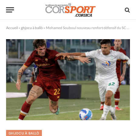
Accueil
»
ghjocu à ballò
»
Mohamed Souboul nouveau renfort défensif du SC Bastia
GHJOCU À BALLÒ