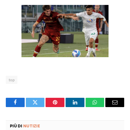
top
Facebook
Twitter
Pinterest
LinkedIn
WhatsApp
Email
PIÙ DI
NUTIZIE