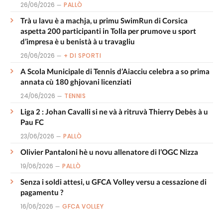
26/06/2026
PALLÒ
Trà u lavu è a machja, u primu SwimRun di Corsica
aspetta 200 participanti in Tolla per prumove u sport
d’impresa è u benistà à u travagliu
26/06/2026
+ DI SPORTI
A Scola Municipale di Tennis d’Aiacciu celebra a so prima
annata cù 180 ghjovani licenziati
24/06/2026
TENNIS
Liga 2 : Johan Cavalli si ne và à ritruvà Thierry Debès à u
Pau FC
23/06/2026
PALLÒ
Olivier Pantaloni hè u novu allenatore di l’OGC Nizza
19/06/2026
PALLÒ
Senza i soldi attesi, u GFCA Volley versu a cessazione di
pagamentu ?
16/06/2026
GFCA VOLLEY