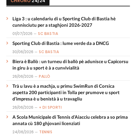
CHRONO
24/24
Liga 3 : u calendariu di u Sporting Club di Bastia hè
cunnisciutu per a staghjoni 2026-2027
01/07/2026
SC BASTIA
Sporting Club di Bastia : lume verde da a DNCG
30/06/2026
SC BASTIA
Biera è Ballò : un turneu di ballò pè adunisce u Capicorsu
in giru à u sport è à a cunvivialità
26/06/2026
PALLÒ
Trà u lavu è a machja, u primu SwimRun di Corsica
aspetta 200 participanti in Tolla per prumove u sport
d’impresa è u benistà à u travagliu
26/06/2026
+ DI SPORTI
A Scola Municipale di Tennis d’Aiacciu celebra a so prima
annata cù 180 ghjovani licenziati
24/06/2026
TENNIS