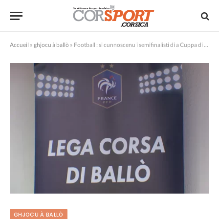
Accueil
»
ghjocu à ballò
»
Football : si cunnoscenu i semifinalisti di a Cuppa di Corsica
GHJOCU À BALLÒ