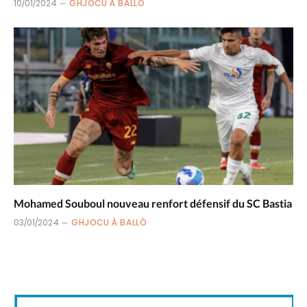
10/01/2024
GHJOCU À BALLÒ
Mohamed Souboul nouveau renfort défensif du SC Bastia
03/01/2024
GHJOCU À BALLÒ