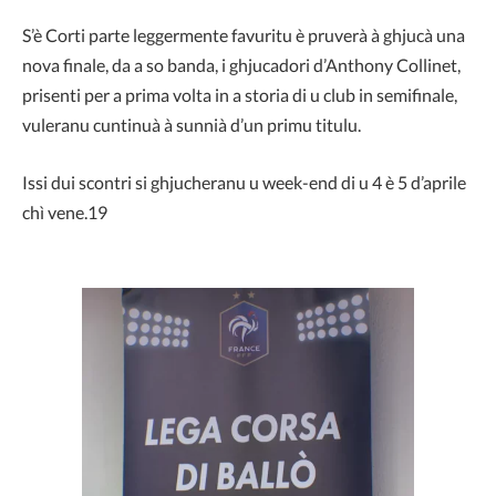
S’è Corti parte leggermente favuritu è pruverà à ghjucà una
nova finale, da a so banda, i ghjucadori d’Anthony Collinet,
prisenti per a prima volta in a storia di u club in semifinale,
vuleranu cuntinuà à sunnià d’un primu titulu.
Issi dui scontri si ghjucheranu u week-end di u 4 è 5 d’aprile
chì vene.19