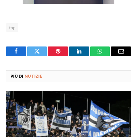
top
Facebook
Twitter
Pinterest
LinkedIn
WhatsApp
Email
PIÙ DI
NUTIZIE