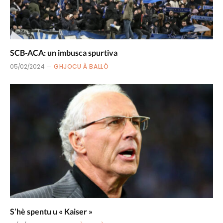
SCB-ACA: un imbusca spurtiva
05/02/2024
GHJOCU À BALLÒ
S’hè spentu u « Kaiser »