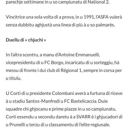
parechje settimane in u so campiunatu di National 2.
Vincitrice una sola volta di a prova, in u 1991, l’ASFA vulerà
senza dubbitu aghjustà una linea di più à u so palmarès.
Duellu di « chjuchi »
In l’altra scontru, a manu d’Antoine Emmanuelli,
vicepresidentu di u FC Borgo, incaricatu di u sorteggiu, hà
messu di fronte i dui club di Régional 1, sempre in corsa per
u titulu.
U Corti di u presidente Colombani averà a furtuna di riceve
à u stadiu Santos-Manfredi u FC Bastelicaccia. Duie
squadre chì ghjocanu e prime piazze in u so campiunatu,
Corti essendu u secondu daretu à a SVARR è i ghjucadori di
u Prunelli u terzu di u classamentu di l’elite regiunale.