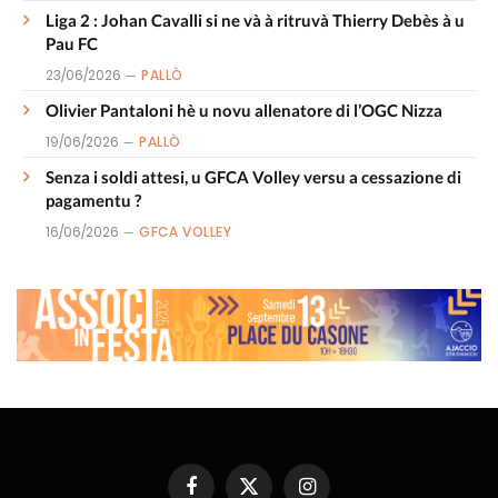
Liga 2 : Johan Cavalli si ne và à ritruvà Thierry Debès à u
Pau FC
23/06/2026
PALLÒ
Olivier Pantaloni hè u novu allenatore di l’OGC Nizza
19/06/2026
PALLÒ
Senza i soldi attesi, u GFCA Volley versu a cessazione di
pagamentu ?
16/06/2026
GFCA VOLLEY
Facebook
X
Instagram