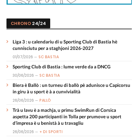
CHRONO
24/24
Liga 3 : u calendariu di u Sporting Club di Bastia hè
cunnisciutu per a staghjoni 2026-2027
01/07/2026
SC BASTIA
Sporting Club di Bastia : lume verde da a DNCG
30/06/2026
SC BASTIA
Biera è Ballò : un turneu di ballò pè adunisce u Capicorsu
in giru à u sport è à a cunvivialità
26/06/2026
PALLÒ
Trà u lavu è a machja, u primu SwimRun di Corsica
aspetta 200 participanti in Tolla per prumove u sport
d’impresa è u benistà à u travagliu
26/06/2026
+ DI SPORTI