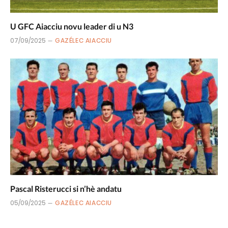
U GFC Aiacciu novu leader di u N3
07/09/2025
GAZÉLEC AIACCIU
Pascal Risterucci si n’hè andatu
05/09/2025
GAZÉLEC AIACCIU