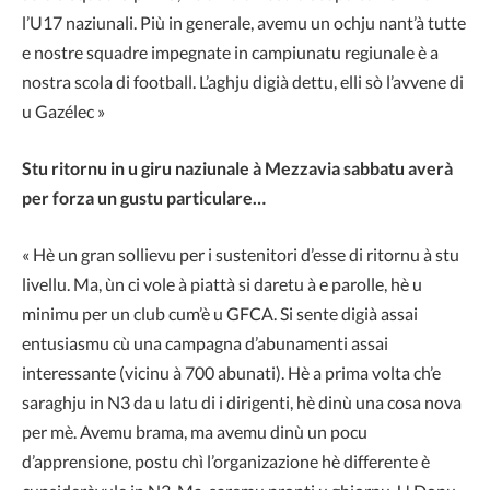
l’U17 naziunali. Più in generale, avemu un ochju nant’à tutte
e nostre squadre impegnate in campiunatu regiunale è a
nostra scola di football. L’aghju digià dettu, elli sò l’avvene di
u Gazélec »
Stu ritornu in u giru naziunale à Mezzavia sabbatu averà
per forza un gustu particulare…
« Hè un gran sollievu per i sustenitori d’esse di ritornu à stu
livellu. Ma, ùn ci vole à piattà si daretu à e parolle, hè u
minimu per un club cum’è u GFCA. Si sente digià assai
entusiasmu cù una campagna d’abunamenti assai
interessante (vicinu à 700 abunati). Hè a prima volta ch’e
saraghju in N3 da u latu di i dirigenti, hè dinù una cosa nova
per mè. Avemu brama, ma avemu dinù un pocu
d’apprensione, postu chì l’organizazione hè differente è