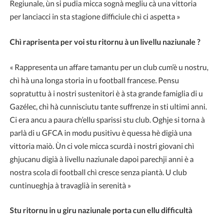
Regiunale, ùn si pudia micca sognà megliu cà una vittoria
per lanciacci in sta stagione difficiule chì ci aspetta »
Chì raprisenta per voi stu ritornu à un livellu naziunale ?
« Rappresenta un affare tamantu per un club cum’è u nostru,
chì hà una longa storia in u football francese. Pensu
sopratuttu à i nostri sustenitori è à sta grande famiglia di u
Gazélec, chì hà cunnisciutu tante suffrenze in sti ultimi anni.
Ci era ancu a paura ch’ellu sparissi stu club. Oghje si torna à
parlà di u GFCA in modu pusitivu è quessa hè digià una
vittoria maiò. Ùn ci vole micca scurdà i nostri giovani chì
ghjucanu digià à livellu naziunale dapoi parechji anni è a
nostra scola di football chì cresce senza piantà. U club
cuntinueghja à travaglià in serenità »
Stu ritornu in u giru naziunale porta cun ellu difficultà