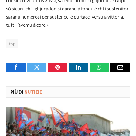
cunsiderèvule in N3. Ma, saremu pronti u ghjornu J ! Dopu,
sò sicuru chì i ghjucadori si daranu à fondu è chì i sustenitori
saranu numerosi per susteneci è purtacci versu a vittoria,
tutti l’avemu à core »
top
Facebook
Twitter
Pinterest
LinkedIn
WhatsApp
Email
PIÙ DI
NUTIZIE