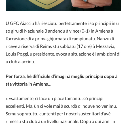
U GFC Aiacciu hà riesciutu perfettamente i so principii in u
so giru di Naziunale 3 andendu à vince (0-1) in Amiens à
l’occasione di a prima ghjurnata di campiunatu. Nanzu di
riceve a riserva di Reims stu sabbatu (17 ore) à Mezzavia,
Louis Poggi, u presidente, evoca a situazione è l’ambizioni di
u club aiaccinu.
Per forza, hè difficiule d’imaginà megliu principiu dopu à
sta vittoria in Amiens…
« Esattamente, ci face un piacè tamantu, sò principii
eccellenti. Ma, ùn ci vole mai à scurdà d’induve no venimu.
Semu sopratuttu cuntenti per i nostri sustenitori d’avè
rimessu stu club à un livellu naziunale. Dopu à dui anni in