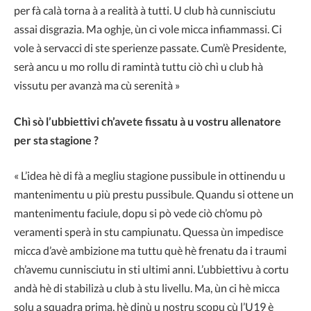
per fà calà torna à a realità à tutti. U club hà cunnisciutu
assai disgrazia. Ma oghje, ùn ci vole micca infiammassi. Ci
vole à servacci di ste sperienze passate. Cum’è Presidente,
serà ancu u mo rollu di ramintà tuttu ciò chì u club hà
vissutu per avanzà ma cù serenità »
Chì sò l’ubbiettivi ch’avete fissatu à u vostru allenatore
per sta stagione ?
« L’idea hè di fà a megliu stagione pussibule in ottinendu u
mantenimentu u più prestu pussibule. Quandu si ottene un
mantenimentu faciule, dopu si pò vede ciò ch’omu pò
veramenti sperà in stu campiunatu. Quessa ùn impedisce
micca d’avè ambizione ma tuttu què hè frenatu da i traumi
ch’avemu cunnisciutu in sti ultimi anni. L’ubbiettivu à cortu
andà hè di stabilizà u club à stu livellu. Ma, ùn ci hè micca
solu a squadra prima, hè dinù u nostru scopu cù l’U19 è