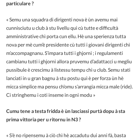
particulare ?
« Semu una squadra di dirigenti nova è ùn avemu mai
cunnisciutu u club à stu livellu quì cù tutte e difficultà
amministrative chì porta cun ellu. Hè una sperienza tutta
nova per mè cum’è presidente cù tutti i giovani dirigenti chì
m’accompagnanu. S’impara tutti i ghjorni ; i regulamenti
cambianu tutti i ghjorni allora pruvemu d’adattacci u megliu
pussibule è crescimu à listessu tempu chì u club. Semu stati
lanciati in u gran bagnu à stu postu quì è per forza ùn hè
micca simplice ma pensu ch’omu s’arrangia micca male (ride).
Ci stringhemu i coti inseme in ogni modu »
Cumu tene a testa fridda è ùn lasciassi purtà dopu à sta
prima vittoria per u ritornu in N3 ?
« S’è no ripensemu à ciò chì hè accadutu dui anni fà, basta